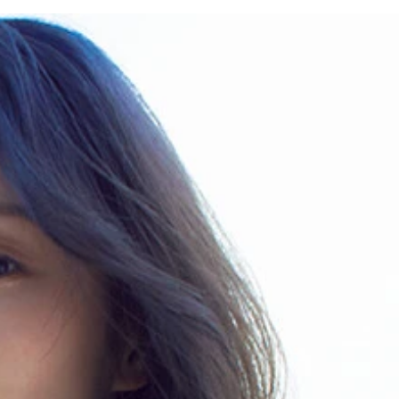
。今まで以上に色気全開なグラビアに仕上がりました。そして何
気持ちになれるグラビアです！ 天気の良い昼下がり。部屋でのん
なままに挑んでくださいました。ご本人曰く「裸を見せるより
ですが……、初グラビアが掲載後すぐにバズったことより付けら