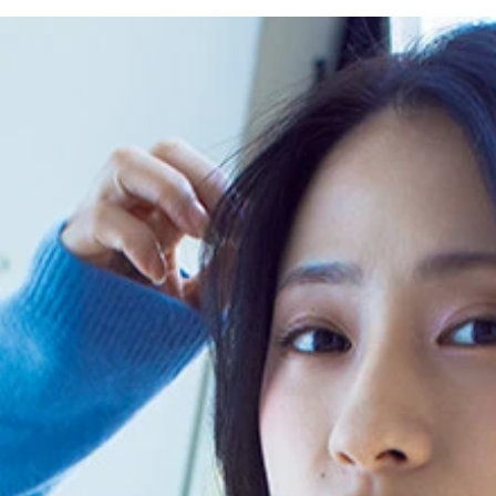
）
（撮影／根本好伸）
イク間近とウワサされる澄田さんを、古民家でしっとり撮り下ろし
 価格／1100円（税込） “笑顔”をテーマに撮影された明るい
胸をグッと盛って綺麗に見せる文化がありますが、あえて自然
さんの人柄と“即バズり”な勢いが感じられるはずです。余談
う美しさなので、絶対に見たほうが良いです！
くなりますね。楽しいグラビアがお好きな方は必見です!!