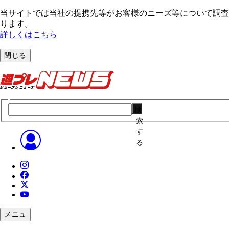
当サイトでは当社の提携先等がお客様のニーズ等について調査・
ります。
詳しくはこちら
閉じる
検
索
す
る
メニュ