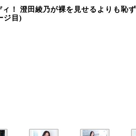
ディ！ 澄田綾乃が裸を見せるよりも恥
ージ目)