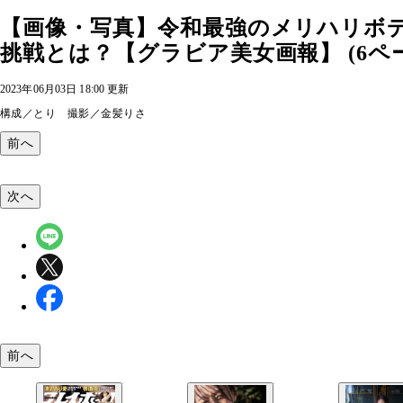
【画像・写真】令和最強のメリハリボ
挑戦とは？【グラビア美女画報】 (6ペ
2023年06月03日 18:00 更新
構成／とり 撮影／金髪りさ
前へ
次へ
前へ