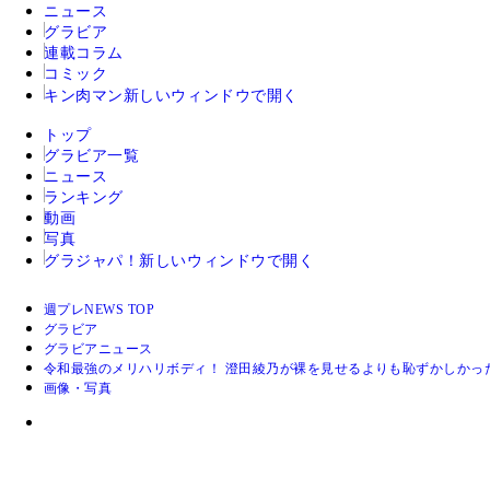
ニュース
グラビア
連載コラム
コミック
キン肉マン
新しいウィンドウで開く
トップ
グラビア一覧
ニュース
ランキング
動画
写真
グラジャパ！
新しいウィンドウで開く
週プレNEWS TOP
グラビア
グラビアニュース
令和最強のメリハリボディ！ 澄田綾乃が裸を見せるよりも恥ずかしかっ
画像・写真