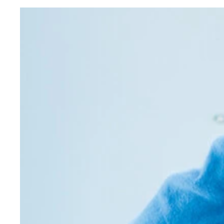
デジタル写真集『ミステリアス』（撮影／桑島智輝
デジタル写真集『即バズリ美女、Newスミダ。』
撮影／桑島智輝 価格／1100円（税込） ブレ
『即バズリ美女、Newスミダ。』 撮影／根本好伸
作の見どころは、寄せていない胸。グラビアでは、
過ごしたり、お庭で楽しそうにはしゃいだり。澄田
かしい」そうな。女子グラの二人も惚れ惚れしちゃ
写真集のタイトルは、思わず声に出して読み上げた