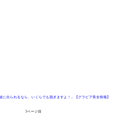
上波に出られるなら、いくらでも脱ぎますよ！」【グラビア美女画報】
5ページ目