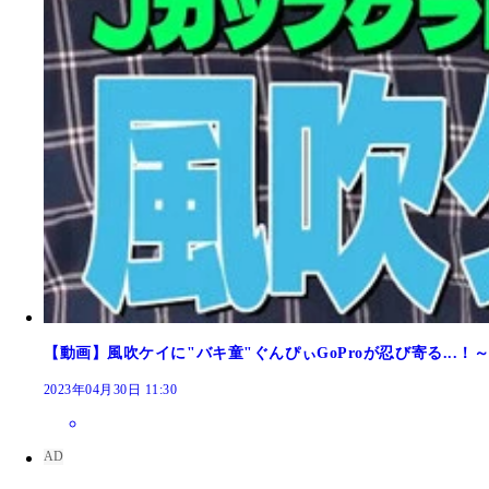
【動画】風吹ケイに"バキ童"ぐんぴぃGoProが忍び寄る...！～週プレ
2023年04月30日 11:30