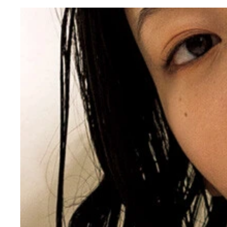
デジタル写真集『「最強」の発見』（撮影／小塚毅
【デジタル限定】風吹ケイ写真集「『最強』の発見」
吹ケイさん。豊満なバストに対して、ハッキリ縦線
「こぼれ落ちそうなチューブトップ」も必見です！