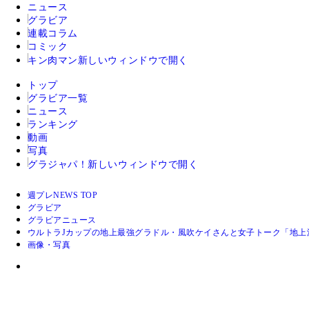
ニュース
グラビア
連載コラム
コミック
キン肉マン
新しいウィンドウで開く
トップ
グラビア一覧
ニュース
ランキング
動画
写真
グラジャパ！
新しいウィンドウで開く
週プレNEWS TOP
グラビア
グラビアニュース
ウルトラJカップの地上最強グラドル・風吹ケイさんと女子トーク「地
画像・写真