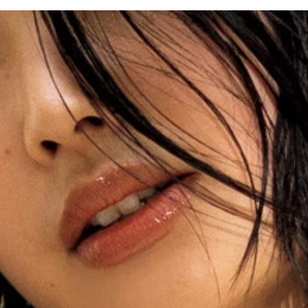
之）
 撮影／小塚毅之 価格／￥1100（税込） グラビアデビュ
が入った腹筋。大胆なポージングをさらりとこなすサービス精