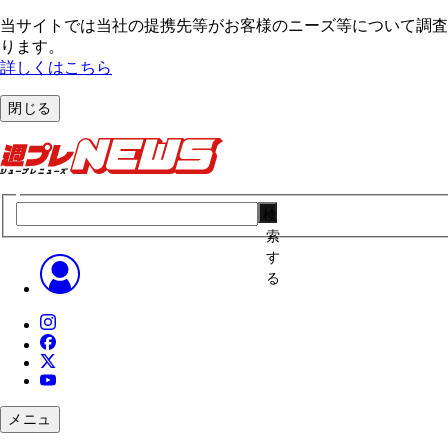
当サイトでは当社の提携先等がお客様のニーズ等について調査・
ります。
詳しくはこちら
閉じる
検
索
す
る
メニュ