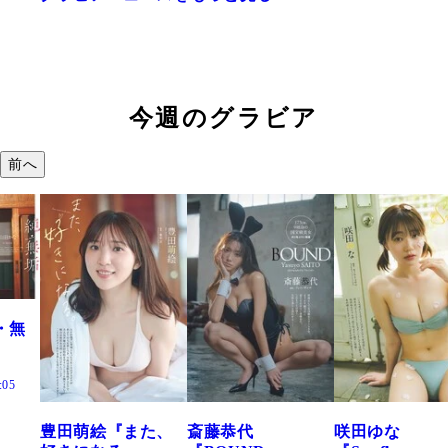
今週のグラビア
前へ
た、
斎藤恭代
咲田ゆな
藤水咲桜『花