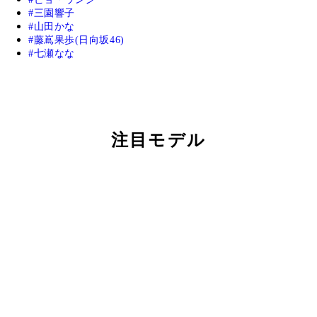
三園響子
山田かな
藤嶌果歩(日向坂46)
七瀬なな
注目モデル