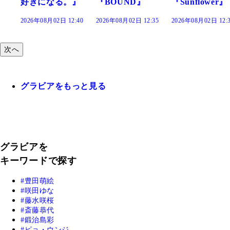
』
『BOUND』
『Sunflower』
だまり』
:40
2026年08月02日 12:35
2026年08月02日 12:30
2026年08月02日 12:
次へ
グラビアをもっと見る
グラビアを
キーワードで探す
豊田萌絵
咲田ゆな
藤水咲桜
斎藤恭代
鍛治島彩
ピョ・ウンジ