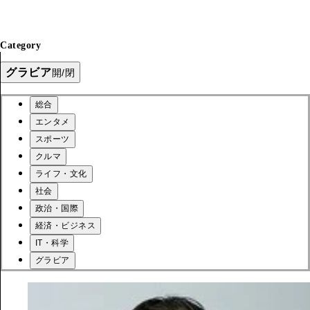
Category
グラビア
開/閉
総合
エンタメ
スポーツ
クルマ
ライフ・文化
社会
政治・国際
経済・ビジネス
IT・科学
グラビア