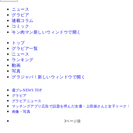
ニュース
グラビア
連載コラム
コミック
キン肉マン
新しいウィンドウで開く
トップ
グラビア一覧
ニュース
ランキング
動画
写真
グラジャパ！
新しいウィンドウで開く
週プレNEWS TOP
グラビア
グラビアニュース
マッチングアプリ広告で話題を呼んだ女優・上田操さんと女子トーク！
画像・写真
3ページ目