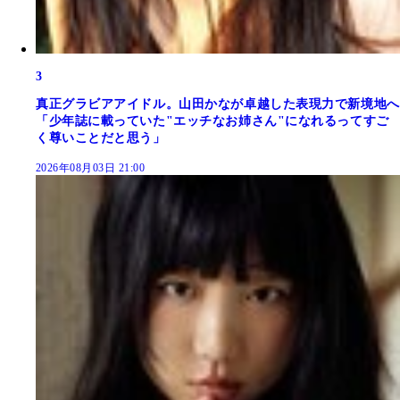
3
真正グラビアアイドル。山田かなが卓越した表現力で新境地へ
「少年誌に載っていた"エッチなお姉さん"になれるってすご
く尊いことだと思う」
2026年08月03日 21:00