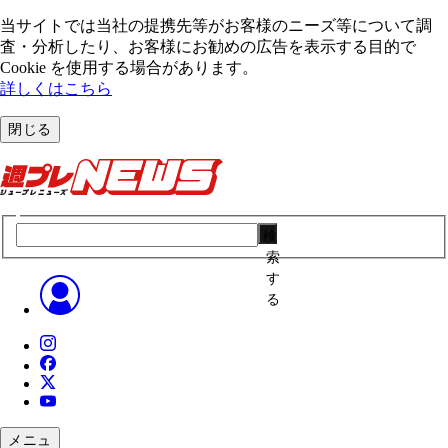
当サイトでは当社の提携先等がお客様のニーズ等について調
査・分析したり、お客様にお勧めの広告を表⽰する⽬的で
Cookie を使⽤する場合があります。
詳しくはこちら
閉じる
検
索
す
る
メニュ