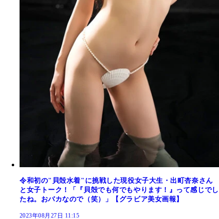
令和初の"貝殻水着"に挑戦した現役女子大生・出町杏奈さん
と女子トーク！「『貝殻でも何でもやります！』って感じでし
たね。おバカなので（笑）」【グラビア美女画報】
2023年08月27日 11:15