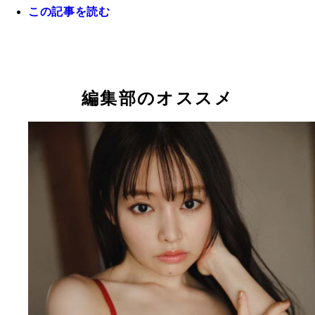
この記事を読む
編集部のオススメ
最新デジタル写真集『ゆさぶられる。』（撮影／鈴
最新デジタル写真集『ゆさぶられる。』（撮影／鈴
ータ）より。んーっと、気持ち良さそうなおっち
ータ）より