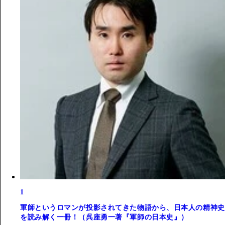
1
軍師というロマンが投影されてきた物語から、日本人の精神史
を読み解く一冊！（呉座勇一著『軍師の日本史』）