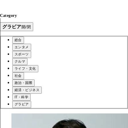
Category
グラビア
開/閉
総合
エンタメ
スポーツ
クルマ
ライフ・文化
社会
政治・国際
経済・ビジネス
IT・科学
グラビア