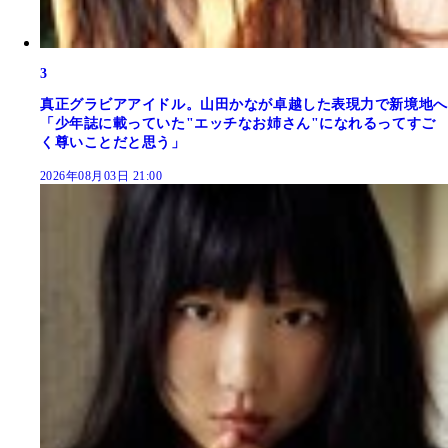
3
真正グラビアアイドル。山田かなが卓越した表現力で新境地へ
「少年誌に載っていた"エッチなお姉さん"になれるってすご
く尊いことだと思う」
2026年08月03日 21:00