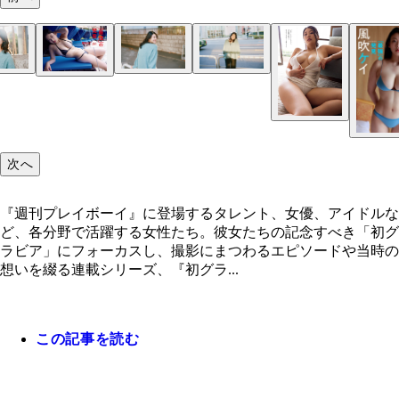
風吹ケイの芸能界に入った経緯から、初水着仕事に
風吹ケイ
風吹ケイ
風吹ケイ
『週刊プレイボーイ』では2022年30＆31合併号(撮
エピソードとは？
塚毅之)より
次へ
『週刊プレイボーイ』に登場するタレント、女優、アイドルな
ど、各分野で活躍する女性たち。彼女たちの記念すべき「初グ
ラビア」にフォーカスし、撮影にまつわるエピソードや当時の
想いを綴る連載シリーズ、『初グラ...
この記事を読む
『週刊プレイボーイ』では2022年30＆31合併号(撮
塚毅之)より