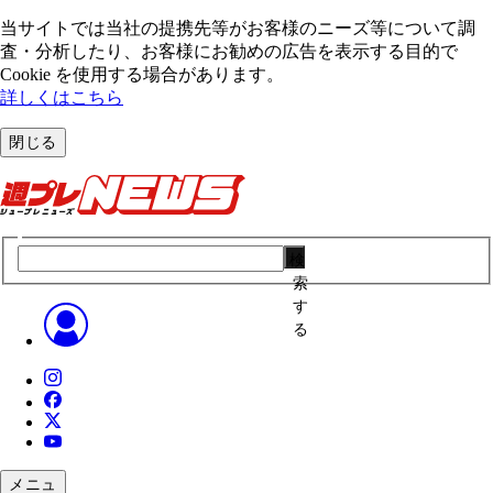
当サイトでは当社の提携先等がお客様のニーズ等について調
査・分析したり、お客様にお勧めの広告を表⽰する⽬的で
Cookie を使⽤する場合があります。
詳しくはこちら
閉じる
検
索
す
る
メニュ