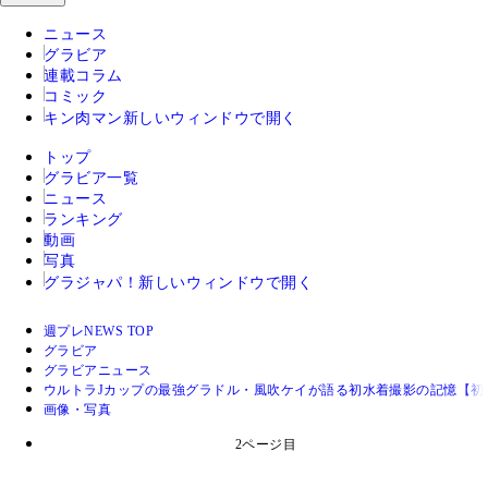
ニュース
グラビア
連載コラム
コミック
キン肉マン
新しいウィンドウで開く
トップ
グラビア一覧
ニュース
ランキング
動画
写真
グラジャパ！
新しいウィンドウで開く
週プレNEWS TOP
グラビア
グラビアニュース
ウルトラJカップの最強グラドル・風吹ケイが語る初水着撮影の記憶【初
画像・写真
2ページ目