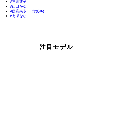
三園響子
山田かな
藤嶌果歩(日向坂46)
七瀬なな
注目モデル