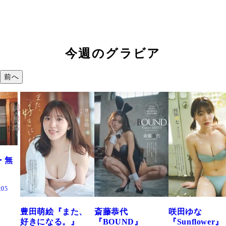
今週のグラビア
前へ
た、
斎藤恭代
咲田ゆな
藤水咲桜『花
』
『BOUND』
『Sunflower』
だまり』