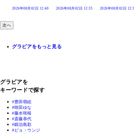
:40
2026年08月02日 12:35
2026年08月02日 12:30
2026年08月02日 12:
次へ
グラビアをもっと見る
グラビアを
キーワードで探す
豊田萌絵
咲田ゆな
藤水咲桜
斎藤恭代
鍛治島彩
ピョ・ウンジ