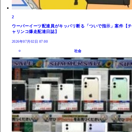
2
ウーバーイーツ配達員がキッパリ断る「ついで指示」案件【チ
ャリンコ爆走配達日誌】
2026年07月02日 07:00
社会