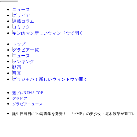
ニュース
グラビア
連載コラム
コミック
キン肉マン
新しいウィンドウで開く
トップ
グラビア一覧
ニュース
ランキング
動画
写真
グラジャパ！
新しいウィンドウで開く
週プレNEWS TOP
グラビア
グラビアニュース
誕生日当日に1st写真集を発売！ 「≠ME」の美少女・尾木波菜が週プ