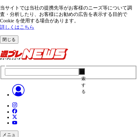
当サイトでは当社の提携先等がお客様のニーズ等について調
査・分析したり、お客様にお勧めの広告を表⽰する⽬的で
Cookie を使⽤する場合があります。
詳しくはこちら
閉じる
検
索
す
る
メニュ