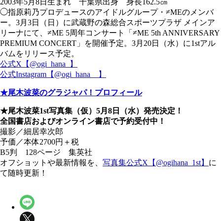
2003年5月8日生まれ 千葉県出身 身長162.5㎝
◯指原莉乃プロデュースのアイドルグループ・≠MEのメンバ
ー。3月3日（日）に武蔵野の森総合スポーツプラザ メインア
リーナにて、≠ME 5周年コンサート「≠ME 5th ANNIVERSARY
PREMIUM CONCERT」を開催予定。3月20日（水）に1stアル
バムをリリース予定。
公式X【@ogi_hana_】
公式Instagram【@ogi_hana__】
★尾木波菜のグラジャパ！プロフィール
★尾木波菜1st写真集（仮）5月8日（水）発売決定！
全国書店およびオンライン書店で予約受付中！
撮影／細居幸次郎
予価／本体2700円＋税
B5判 128ページ 集英社
オフショットや最新情報を、
写真集公式X【@ogihana_1st】
に
て随時更新！