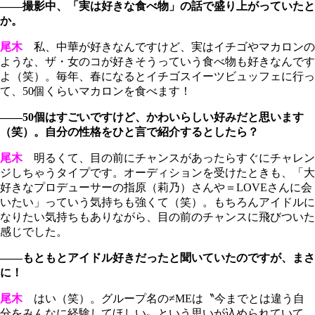
――撮影中、「実は好きな食べ物」の話で盛り上がっていたと
か。
尾木
私、中華が好きなんですけど、実はイチゴやマカロンの
ような、ザ・女のコが好きそうっていう食べ物も好きなんです
よ（笑）。毎年、春になるとイチゴスイーツビュッフェに行っ
て、50個くらいマカロンを食べます！
――50個はすごいですけど、かわいらしい好みだと思います
（笑）。自分の性格をひと言で紹介するとしたら？
尾木
明るくて、目の前にチャンスがあったらすぐにチャレン
ジしちゃうタイプです。オーディションを受けたときも、「大
好きなプロデューサーの指原（莉乃）さんや＝LOVEさんに会
いたい」っていう気持ちも強くて（笑）。もちろんアイドルに
なりたい気持ちもありながら、目の前のチャンスに飛びついた
感じでした。
――もともとアイドル好きだったと聞いていたのですが、まさ
に！
尾木
はい（笑）。グループ名の≠MEは〝今までとは違う自
分をみんなに経験してほしい〟という思いが込められていて。