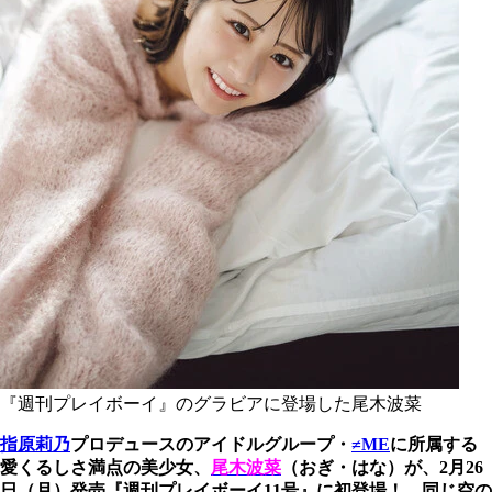
『週刊プレイボーイ』のグラビアに登場した尾木波菜
指原莉乃
プロデュースのアイドルグループ・
≠ME
に所属する
愛くるしさ満点の美少女、
尾木波菜
（おぎ・はな）が、2月26
日（月）発売『週刊プレイボーイ11号』に初登場！ 同じ空の