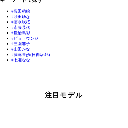
豊田萌絵
咲田ゆな
藤水咲桜
斎藤恭代
鍛治島彩
ピョ・ウンジ
三園響子
山田かな
藤嶌果歩(日向坂46)
七瀬なな
注目モデル