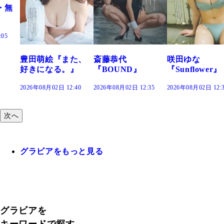
『また、
斎藤恭代
咲田ゆな
藤水咲桜
る。』
『BOUND』
『Sunflower』
だまり』
日 12:40
2026年08月02日 12:35
2026年08月02日 12:30
2026年08月02日
次へ
グラビアをもっと見る
グラビアを
キーワードで探す