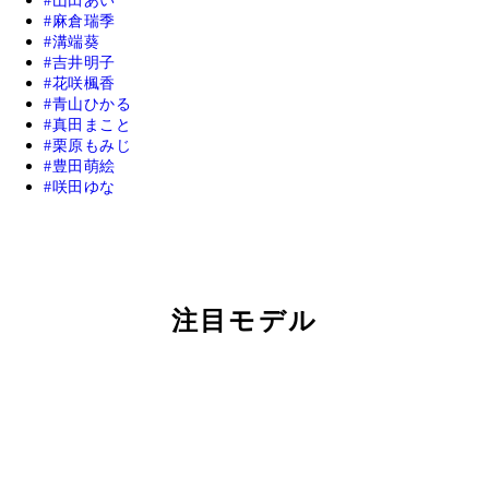
山田あい
麻倉瑞季
溝端葵
吉井明子
花咲楓香
青山ひかる
真田まこと
栗原もみじ
豊田萌絵
咲田ゆな
注目モデル