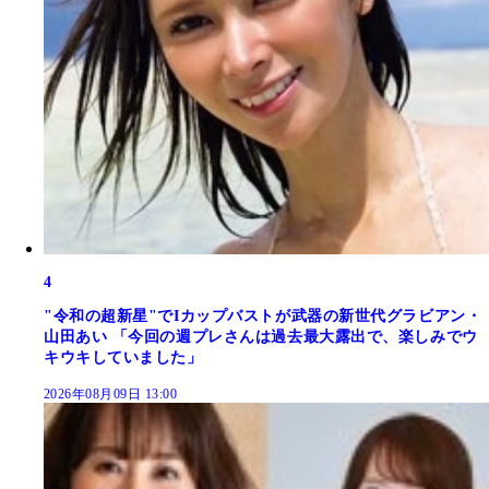
4
"令和の超新星"でIカップバストが武器の新世代グラビアン・
山田あい 「今回の週プレさんは過去最大露出で、楽しみでウ
キウキしていました」
2026年08月09日 13:00