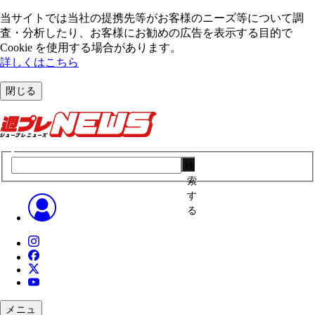
当サイトでは当社の提携先等がお客様のニーズ等について調
査・分析したり、お客様にお勧めの広告を表⽰する⽬的で
Cookie を使⽤する場合があります。
詳しくはこちら
閉じる
検
索
す
る
メニュ