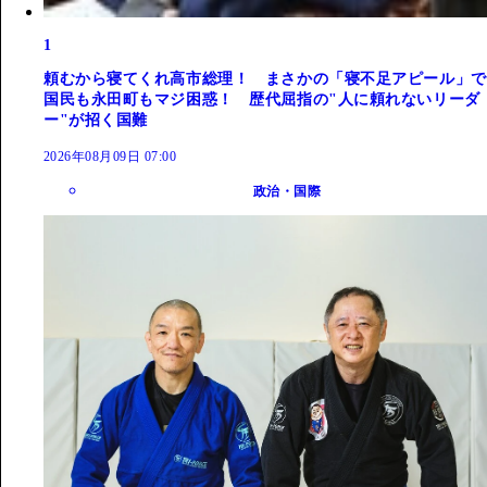
1
頼むから寝てくれ高市総理！ まさかの「寝不足アピール」で
国民も永田町もマジ困惑！ 歴代屈指の"人に頼れないリーダ
ー"が招く国難
2026年08月09日 07:00
政治・国際