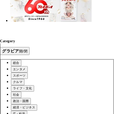
Category
グラビア
開/閉
総合
エンタメ
スポーツ
クルマ
ライフ・文化
社会
政治・国際
経済・ビジネス
IT・科学