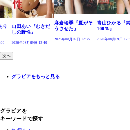
で。』
2026年08月09日 12:
麻倉瑞季『夏がそ
青山ひかる『純度
きだ
うさせた』
100％』
2026年08月09日 12:35
2026年08月09日 12:30
:40
次へ
グラビアをもっと見る
グラビアを
キーワードで探す