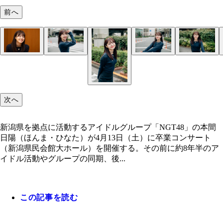
前へ
本間日陽
本間日陽
本間日陽
本間日陽
本間日陽
本間日陽
本間日陽
次へ
新潟県を拠点に活動するアイドルグループ「NGT48」の本間
日陽（ほんま・ひなた）が4月13日（土）に卒業コンサート
（新潟県民会館大ホール）を開催する。その前に約8年半のア
イドル活動やグループの同期、後...
この記事を読む