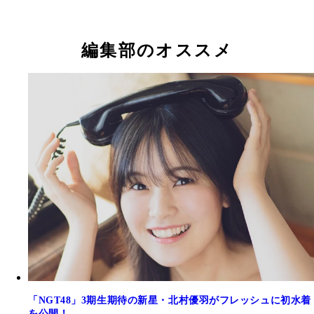
本間日陽
本間日陽
編集部のオススメ
「NGT48」3期生期待の新星・北村優羽がフレッシュに初水着
を公開！