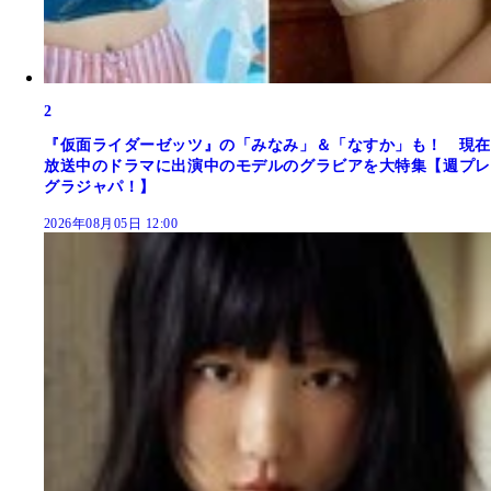
2
『仮面ライダーゼッツ』の「みなみ」＆「なすか」も！ 現在
放送中のドラマに出演中のモデルのグラビアを大特集【週プレ
グラジャパ！】
2026年08月05日 12:00