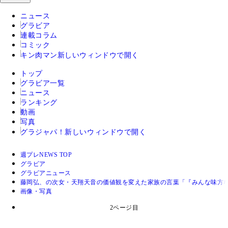
ニュース
グラビア
連載コラム
コミック
キン肉マン
新しいウィンドウで開く
トップ
グラビア一覧
ニュース
ランキング
動画
写真
グラジャパ！
新しいウィンドウで開く
週プレNEWS TOP
グラビア
グラビアニュース
藤岡弘、の次女・天翔天音の価値観を変えた家族の言葉「『みんな味方
画像・写真
2ページ目