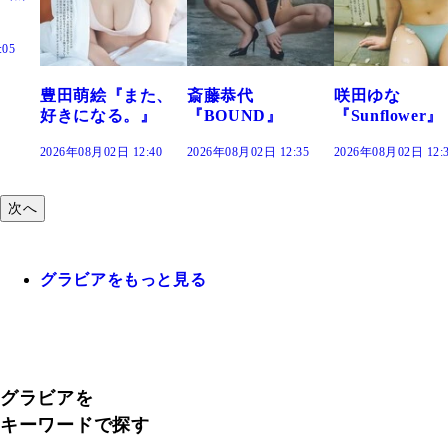
絵『また、
斎藤恭代
咲田ゆな
藤水咲
なる。』
『BOUND』
『Sunflower』
だまり
02日 12:40
2026年08月02日 12:35
2026年08月02日 12:30
2026年08月0
次へ
グラビアをもっと見る
グラビアを
キーワードで探す