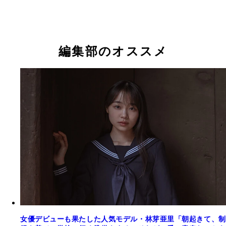
天翔天音
天翔天音
天翔天音
天翔天音
天翔天音
編集部のオススメ
女優デビューも果たした人気モデル・林芽亜里「朝起きて、制