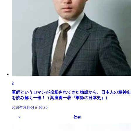
2
軍師というロマンが投影されてきた物語から、日本人の精神史
を読み解く一冊！（呉座勇一著『軍師の日本史』）
2026年08月04日 06:30
社会