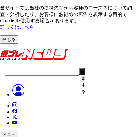
当サイトでは当社の提携先等がお客様のニーズ等について調
査・分析したり、お客様にお勧めの広告を表⽰する⽬的で
Cookie を使⽤する場合があります。
詳しくはこちら
閉じる
検
索
す
る
メニュ