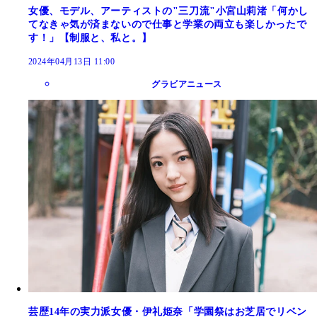
女優、モデル、アーティストの"三刀流"小宮山莉渚「何かし
てなきゃ気が済まないので仕事と学業の両立も楽しかったで
す！」【制服と、私と。】
2024年04月13日 11:00
グラビアニュース
芸歴14年の実力派女優・伊礼姫奈「学園祭はお芝居でリベン