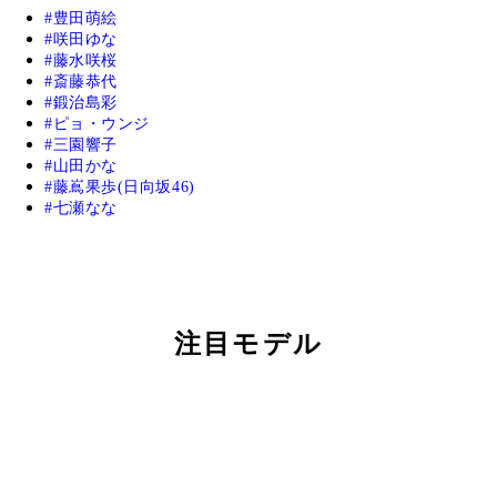
豊田萌絵
咲田ゆな
藤水咲桜
斎藤恭代
鍛治島彩
ピョ・ウンジ
三園響子
山田かな
藤嶌果歩(日向坂46)
七瀬なな
注目モデル