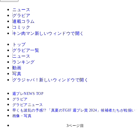
ニュース
グラビア
連載コラム
コミック
キン肉マン
新しいウィンドウで開く
トップ
グラビア一覧
ニュース
ランキング
動画
写真
グラジャパ！
新しいウィンドウで開く
週プレNEWS TOP
グラビア
グラビアニュース
早くも波乱の予感!? 「真夏のTGIF 週プレ賞 2024」候補者たちが粒揃
画像・写真
3ページ目