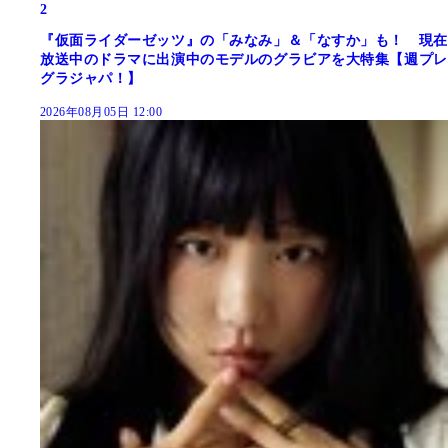
2
『仮面ライダーゼッツ』の「みなみ」＆「なすか」も！ 現在
放送中のドラマに出演中のモデルのグラビアを大特集【週プレ
グラジャパ！】
2026年08月05日 12:00