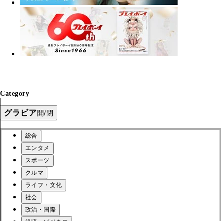
Category
グラビア
開/閉
総合
エンタメ
スポーツ
クルマ
ライフ・文化
社会
政治・国際