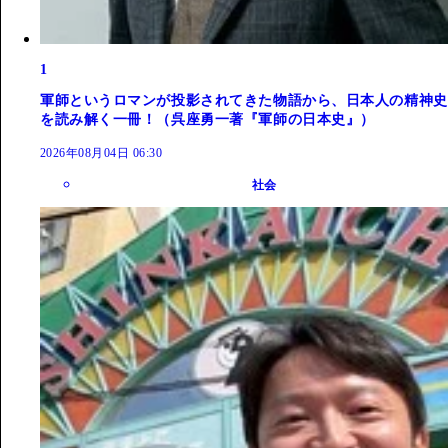
1
軍師というロマンが投影されてきた物語から、日本人の精神史
を読み解く一冊！（呉座勇一著『軍師の日本史』）
2026年08月04日 06:30
社会