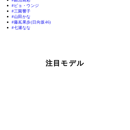
鍛治島彩
ピョ・ウンジ
三園響子
山田かな
藤嶌果歩(日向坂46)
七瀬なな
注目モデル