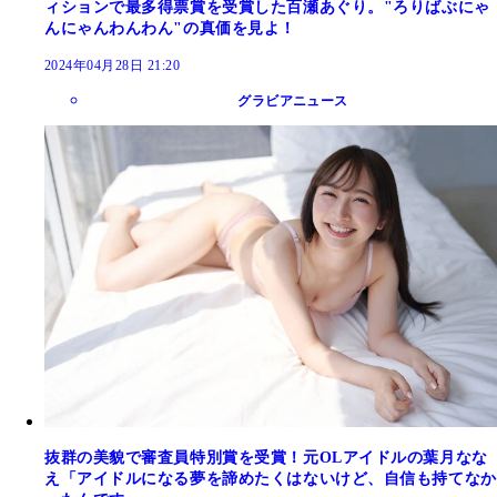
ィションで最多得票賞を受賞した百瀬あぐり。"ろりばぶにゃ
んにゃんわんわん"の真価を見よ！
2024年04月28日 21:20
グラビアニュース
抜群の美貌で審査員特別賞を受賞！元OLアイドルの葉月なな
え「アイドルになる夢を諦めたくはないけど、自信も持てなか