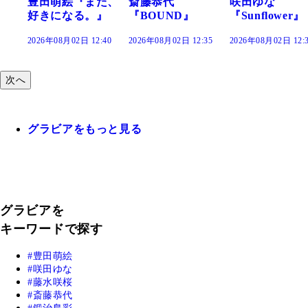
た、
斎藤恭代
咲田ゆな
藤水咲桜『花
』
『BOUND』
『Sunflower』
だまり』
:40
2026年08月02日 12:35
2026年08月02日 12:30
2026年08月02日 12:
次へ
グラビアをもっと見る
グラビアを
キーワードで探す
豊田萌絵
咲田ゆな
藤水咲桜
斎藤恭代