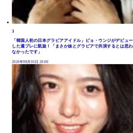
3
「韓国人初の日本グラビアアイドル」ピョ・ウンジがデビュー
した週プレに凱旋！「まさか妹とグラビアで共演するとは思わ
なかったです」
2026年08月03日 20:00