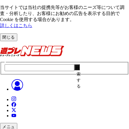
当サイトでは当社の提携先等がお客様のニーズ等について調
査・分析したり、お客様にお勧めの広告を表⽰する⽬的で
Cookie を使⽤する場合があります。
詳しくはこちら
閉じる
検
索
す
る
メニュ