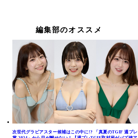
水嬉るい（みずき・るい）／可愛いって言わないと
真希しの（まき・しの）／Amulet A Mute
にのまえ／PinkPanda
神楽らん（かぐら・らん）
月城りん（るなせ・りん）／可愛いって言わないと
成宮さつき（なるみや・さつき）
舞猫尊々（おどらにゃ・そんそん）／BUNGEE GU
舞猫尊々（おどらにゃ・そんそん）＆恋姫みあん（
う！
う！
め・みあん）／BUNGEE GUM.
編集部のオススメ
次世代グラビアスター候補はこの中に!? 「真夏のTGIF 週プレ
賞 2024」から目が離せない！【週プレTGIF取材班がバズ確ア