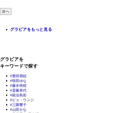
次へ
グラビアをもっと見る
グラビアを
キーワードで探す
豊田萌絵
咲田ゆな
藤水咲桜
斎藤恭代
鍛治島彩
ピョ・ウンジ
三園響子
山田かな