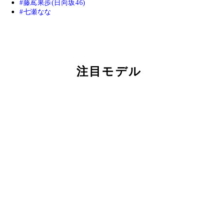
藤嶌果歩(日向坂46)
七瀬なな
注目モデル