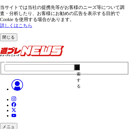
当サイトでは当社の提携先等がお客様のニーズ等について調
査・分析したり、お客様にお勧めの広告を表⽰する⽬的で
Cookie を使⽤する場合があります。
詳しくはこちら
閉じる
検
索
す
る
メニュ