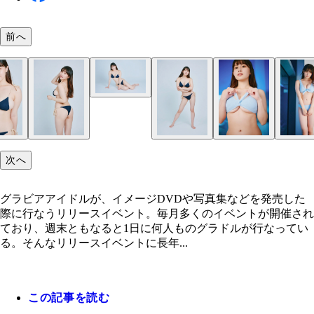
前へ
花咲楓香
花咲楓香
花咲楓香
花咲楓香
花咲楓香
花咲楓香
花咲楓香
花咲楓香
花咲楓香
次へ
グラビアアイドルが、イメージDVDや写真集などを発売した
際に行なうリリースイベント。毎月多くのイベントが開催され
ており、週末ともなると1日に何人ものグラドルが行なってい
る。そんなリリースイベントに長年...
この記事を読む