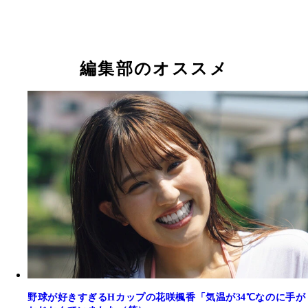
花咲楓香
花咲楓香
花咲楓香
花咲楓香
花咲楓香
花咲楓香
花咲楓香
花咲楓香
花咲楓香
編集部のオススメ
野球が好きすぎるHカップの花咲楓香「気温が34℃なのに手が