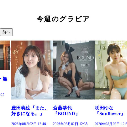
今週のグラビア
前へ
た、
斎藤恭代
咲田ゆな
藤水咲桜『花
』
『BOUND』
『Sunflower』
だまり』
:40
2026年08月02日 12:35
2026年08月02日 12:30
2026年08月02日 12: