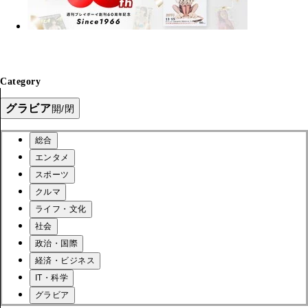
Category
グラビア
開/閉
総合
エンタメ
スポーツ
クルマ
ライフ・文化
社会
政治・国際
経済・ビジネス
IT・科学
グラビア