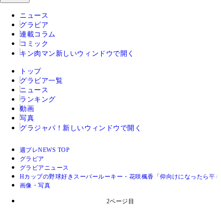
ニュース
グラビア
連載コラム
コミック
キン肉マン
新しいウィンドウで開く
トップ
グラビア一覧
ニュース
ランキング
動画
写真
グラジャパ！
新しいウィンドウで開く
週プレNEWS TOP
グラビア
グラビアニュース
Hカップの野球好きスーパールーキー・花咲楓香「仰向けになったら平
画像・写真
2ページ目