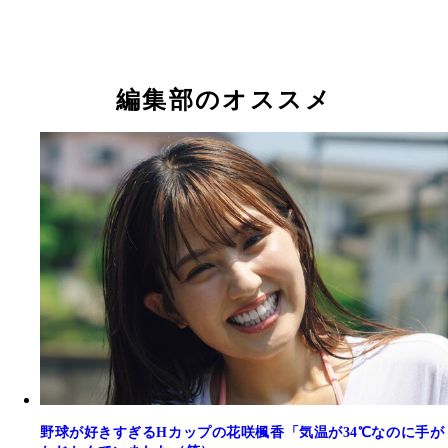
花咲楓香
花咲楓香
花咲楓香
花咲楓香
花咲楓香
花咲楓香
花咲楓香
花咲楓香
花咲楓香
編集部のオススメ
野球が好きすぎるHカップの花咲楓香「気温が34℃なのに手が