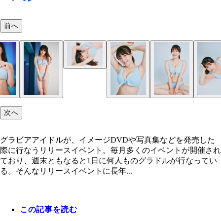
前へ
花咲楓香
花咲楓香
花咲楓香
花咲楓香
花咲楓香
花咲楓香
花咲楓香
花咲楓香
花咲楓香
次へ
グラビアアイドルが、イメージDVDや写真集などを発売した
際に行なうリリースイベント。毎月多くのイベントが開催され
ており、週末ともなると1日に何人ものグラドルが行なってい
る。そんなリリースイベントに長年...
この記事を読む