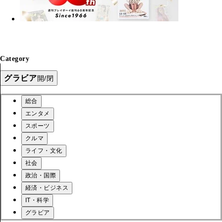
Category
グラビア
開/閉
総合
エンタメ
スポーツ
クルマ
ライフ・文化
社会
政治・国際
経済・ビジネス
IT・科学
グラビア