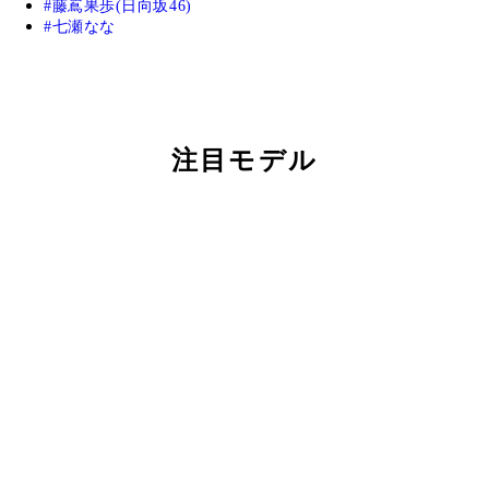
藤嶌果歩(日向坂46)
七瀬なな
注目モデル