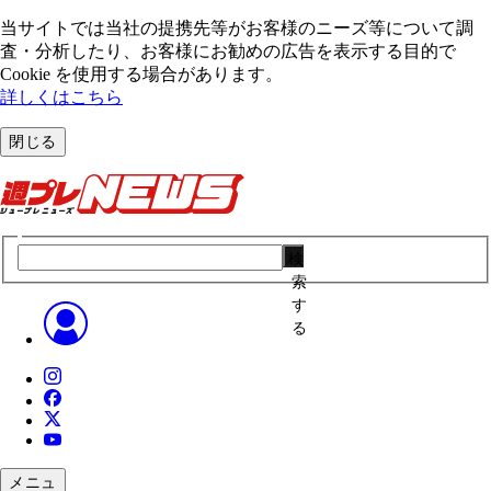
当サイトでは当社の提携先等がお客様のニーズ等について調
査・分析したり、お客様にお勧めの広告を表⽰する⽬的で
Cookie を使⽤する場合があります。
詳しくはこちら
閉じる
検
索
す
る
メニュ