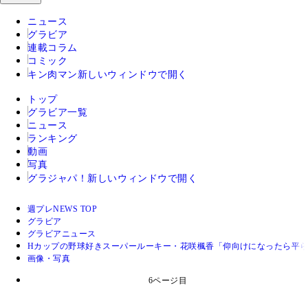
ニュース
グラビア
連載コラム
コミック
キン肉マン
新しいウィンドウで開く
トップ
グラビア一覧
ニュース
ランキング
動画
写真
グラジャパ！
新しいウィンドウで開く
週プレNEWS TOP
グラビア
グラビアニュース
Hカップの野球好きスーパールーキー・花咲楓香「仰向けになったら平
画像・写真
6ページ目