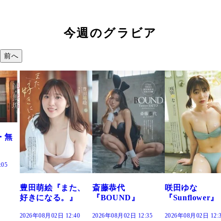
今週のグラビア
前へ
た、
斎藤恭代
咲田ゆな
藤水咲桜『花
』
『BOUND』
『Sunflower』
だまり』
:40
2026年08月02日 12:35
2026年08月02日 12:30
2026年08月02日 12: