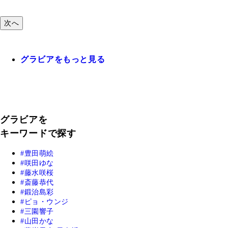
次へ
グラビアをもっと見る
グラビアを
キーワードで探す
豊田萌絵
咲田ゆな
藤水咲桜
斎藤恭代
鍛治島彩
ピョ・ウンジ
三園響子
山田かな