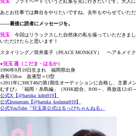
兒玉
プライベートでいうと紅葉を見に行きたいです。大人に
あとお仕事では舞台をやりたいですね。去年もやらせていただ
――最後に読者にメッセージを。
兒玉
今回はリラックスした自然体の私を撮っていただきまし
いただけたらと思います！
スタイリング／筒井葉子（PEACE MONKEY） ヘア＆メイク／
●兒玉 遥（こだま・はるか）
1996年9月19日生まれ 福岡県出身
身長158㎝ 血液型＝O型
○2011年にHKT48の第1期生オーディションに合格し、主
むすび』「福岡・糸島編」（NHK総合、8:00～、再放送12:4
公式X【@haruka_kdm919】
公式Instagram【@haruka_kodama919】
公式YouTube『兒玉遥公式はるっぴちゃんねる』