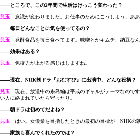
――ところで、この2年間で生活はけっこう変わった？
兒玉
意識が変わりました。お仕事のためにこうしよう、ああ
――毎日どんなことに気を使ってるの？
兒玉
発酵食品を毎日食べてます。味噌とかキムチ、納豆なん
――効果はある？
兒玉
免疫力が上がる感じはしますね。
――現在、NHK朝ドラ『おむすび』に出演中。どんな役柄？
兒玉
現在、放送中の糸島編は平成のギャルがテーマなのです
い人に絡まれていたら守ったり。
――朝ドラは初めてだよね？
兒玉
はい。女優業を目指したときの最初の目標が「NHKの
――家族も喜んでくれたのでは？