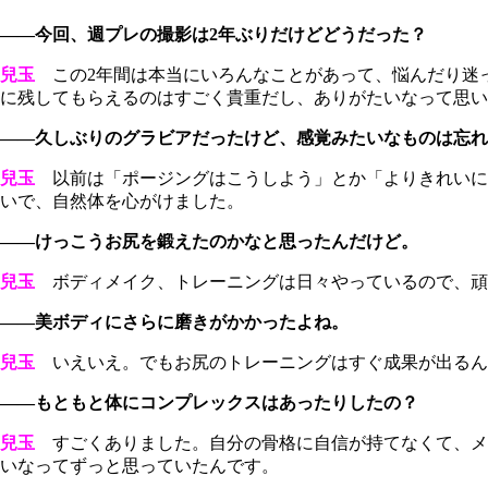
――今回、週プレの撮影は2年ぶりだけどどうだった？
兒玉
この2年間は本当にいろんなことがあって、悩んだり迷
に残してもらえるのはすごく貴重だし、ありがたいなって思い
――久しぶりのグラビアだったけど、感覚みたいなものは忘れ
兒玉
以前は「ポージングはこうしよう」とか「よりきれいに
いで、自然体を心がけました。
――けっこうお尻を鍛えたのかなと思ったんだけど。
兒玉
ボディメイク、トレーニングは日々やっているので、頑
――美ボディにさらに磨きがかかったよね。
兒玉
いえいえ。でもお尻のトレーニングはすぐ成果が出るん
――もともと体にコンプレックスはあったりしたの？
兒玉
すごくありました。自分の骨格に自信が持てなくて、メ
いなってずっと思っていたんです。