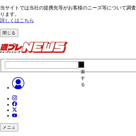
当サイトでは当社の提携先等がお客様のニーズ等について調査・
ります。
詳しくはこちら
閉じる
検
索
す
る
メニュ