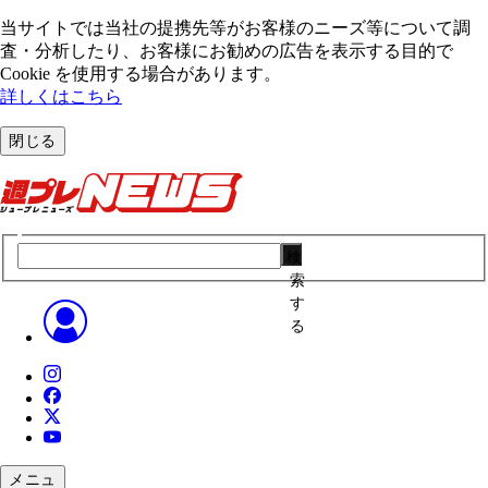
当サイトでは当社の提携先等がお客様のニーズ等について調
査・分析したり、お客様にお勧めの広告を表⽰する⽬的で
Cookie を使⽤する場合があります。
詳しくはこちら
閉じる
検
索
す
る
メニュ