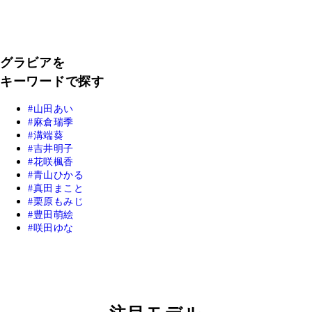
グラビアを
キーワードで探す
山田あい
麻倉瑞季
溝端葵
吉井明子
花咲楓香
青山ひかる
真田まこと
栗原もみじ
豊田萌絵
咲田ゆな