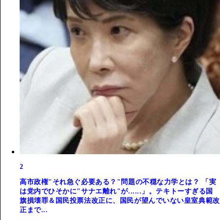
2
高市政権"それ急ぐ必要ある？"問題の不穏な力学とは？ 「実
は党内でひそかに"サナエ離れ"が......」。テキトーすぎる国
旗損壊罪＆国民投票法改正に、国民が望んでいない皇室典範改
正まで...