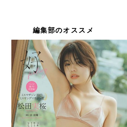
『週刊プレイボーイ』のグラビアに登場した松田実
編集部のオススメ
【デジタル限定】松田実桜写真集『好（ハオ）
松田実桜デジタル写真集『好（ハオ）feeling』 撮
feeling』 (C)前 康輔／週刊プレイボーイ
前 康輔 価格／1100円（税込）