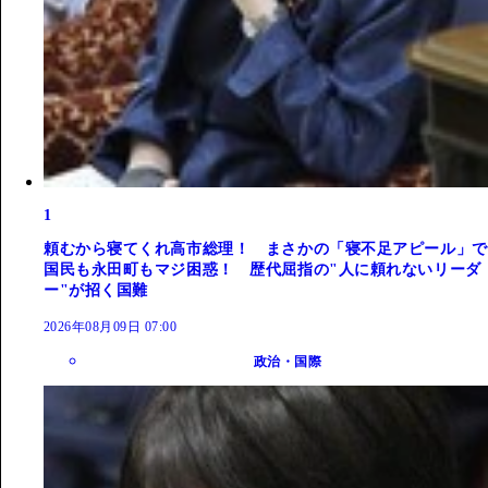
1
頼むから寝てくれ高市総理！ まさかの「寝不足アピール」で
国民も永田町もマジ困惑！ 歴代屈指の"人に頼れないリーダ
ー"が招く国難
2026年08月09日 07:00
政治・国際