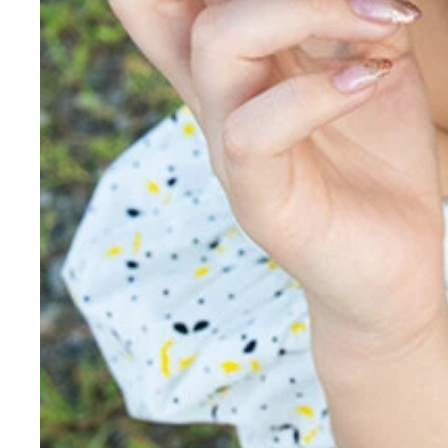
デジタル写真集『またもう一度』をリリースした元N
城恵理子デジタル写真集『またもう一度』より
城恵理子デジタル写真集『またもう一度』より