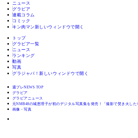
ニュース
グラビア
連載コラム
コミック
キン肉マン
新しいウィンドウで開く
トップ
グラビア一覧
ニュース
ランキング
動画
写真
グラジャパ！
新しいウィンドウで開く
週プレNEWS TOP
グラビア
グラビアニュース
元NMB48の城恵理子が初のデジタル写真集を発売！「撮影で焚き火し
画像・写真