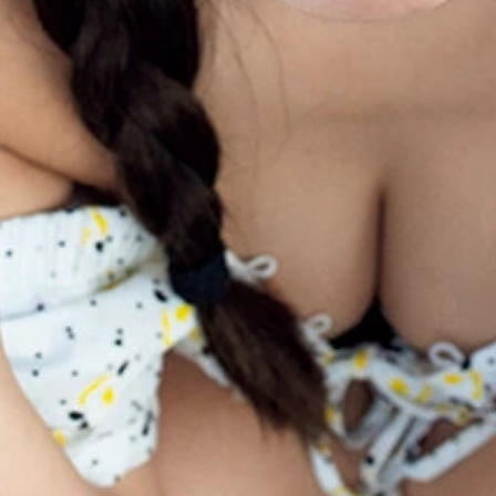
MB48の城恵理子