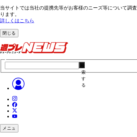
当サイトでは当社の提携先等がお客様のニーズ等について調査・
ります。
詳しくはこちら
閉じる
検
索
す
る
メニュ