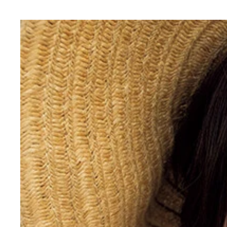
城恵理子デジタル写真集『またもう一度』より
城恵理子デジタル写真集『またもう一度』より