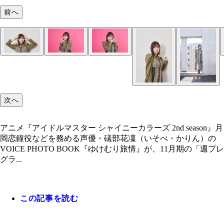
前へ
礒部花凜
礒部花凜
礒部花凜
礒部花凜
礒部花凜
礒部花凜
礒部花凜
次へ
アニメ『アイドルマスター シャイニーカラーズ 2nd season』月
岡恋鐘役などを務める声優・礒部花凜（いそべ・かりん）の
VOICE PHOTO BOOK『ゆけむり旅情』が、11月期の「週プレ
グラ...
この記事を読む