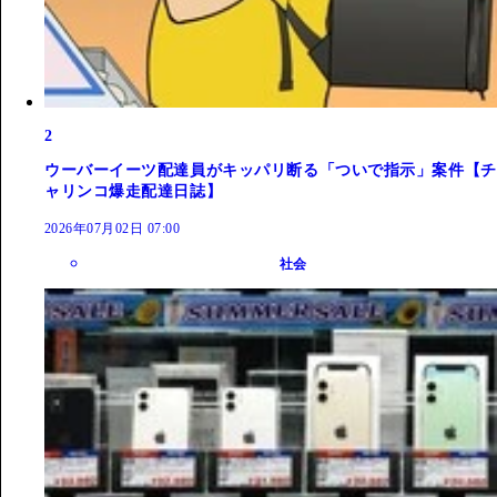
2
ウーバーイーツ配達員がキッパリ断る「ついで指示」案件【チ
ャリンコ爆走配達日誌】
2026年07月02日 07:00
社会