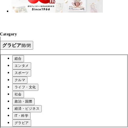
Category
グラビア
開/閉
総合
エンタメ
スポーツ
クルマ
ライフ・文化
社会
政治・国際
経済・ビジネス
IT・科学
グラビア