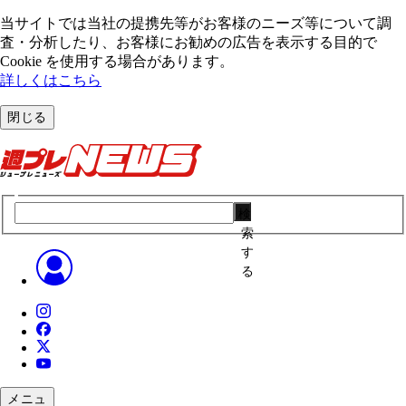
当サイトでは当社の提携先等がお客様のニーズ等について調
査・分析したり、お客様にお勧めの広告を表⽰する⽬的で
Cookie を使⽤する場合があります。
詳しくはこちら
閉じる
検
索
す
る
メニュ