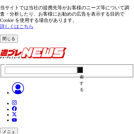
当サイトでは当社の提携先等がお客様のニーズ等について調
査・分析したり、お客様にお勧めの広告を表⽰する⽬的で
Cookie を使⽤する場合があります。
詳しくはこちら
閉じる
検
索
す
る
メニュ