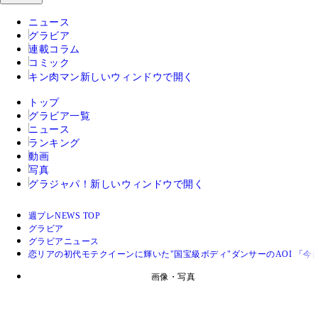
ニュース
グラビア
連載コラム
コミック
キン肉マン
新しいウィンドウで開く
トップ
グラビア一覧
ニュース
ランキング
動画
写真
グラジャパ！
新しいウィンドウで開く
週プレNEWS TOP
グラビア
グラビアニュース
恋リアの初代モテクイーンに輝いた"国宝級ボディ"ダンサーのAOI 「
画像・写真