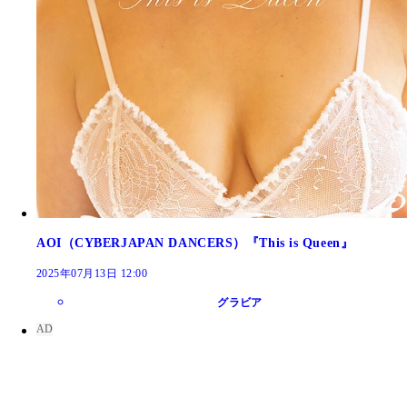
AOI（CYBERJAPAN DANCERS）『This is Queen』
2025年07月13日 12:00
グラビア