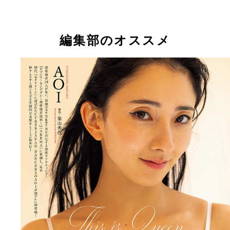
編集部のオススメ
【デジタル限定】AOI写真集『This is Queen』 (C
AOIデジタル写真集『This is Queen』 撮影／
秀作／週刊プレイボーイ
価格／1100円（税込）