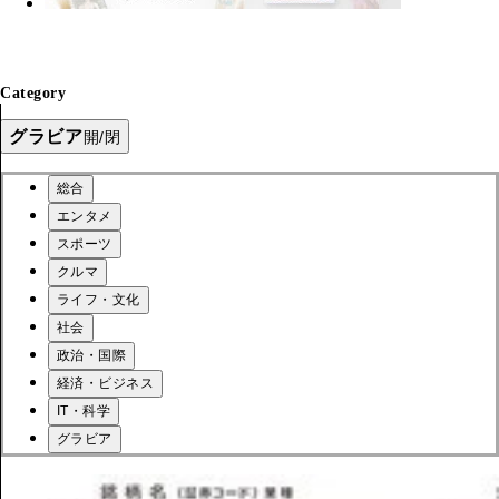
Category
グラビア
開/閉
総合
エンタメ
スポーツ
クルマ
ライフ・文化
社会
政治・国際
経済・ビジネス
IT・科学
グラビア