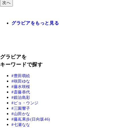
次へ
グラビアをもっと見る
グラビアを
キーワードで探す
豊田萌絵
咲田ゆな
藤水咲桜
斎藤恭代
鍛治島彩
ピョ・ウンジ
三園響子
山田かな
藤嶌果歩(日向坂46)
七瀬なな