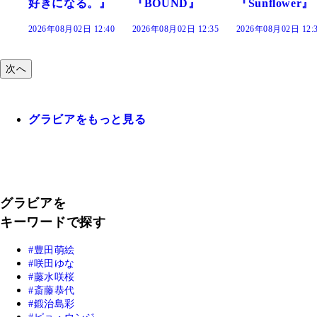
。』
『BOUND』
『Sunflower』
だまり』
12:40
2026年08月02日 12:35
2026年08月02日 12:30
2026年08月02日 1
次へ
グラビアをもっと見る
グラビアを
キーワードで探す
豊田萌絵
咲田ゆな
藤水咲桜
斎藤恭代
鍛治島彩