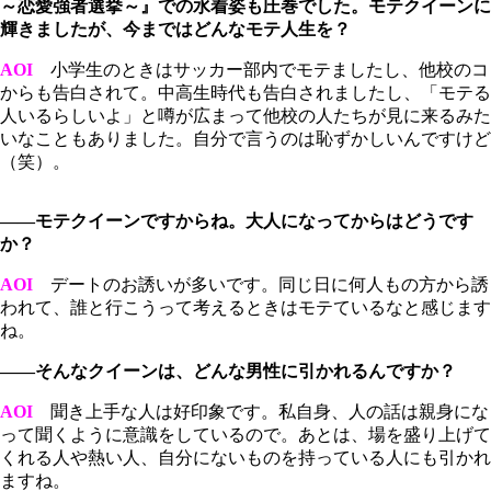
～恋愛強者選挙～』での水着姿も圧巻でした。モテクイーンに
輝きましたが、今まではどんなモテ人生を？
AOI
小学生のときはサッカー部内でモテましたし、他校のコ
からも告白されて。中高生時代も告白されましたし、「モテる
人いるらしいよ」と噂が広まって他校の人たちが見に来るみた
いなこともありました。自分で言うのは恥ずかしいんですけど
（笑）。
――モテクイーンですからね。大人になってからはどうです
か？
AOI
デートのお誘いが多いです。同じ日に何人もの方から誘
われて、誰と行こうって考えるときはモテているなと感じます
ね。
――そんなクイーンは、どんな男性に引かれるんですか？
AOI
聞き上手な人は好印象です。私自身、人の話は親身にな
って聞くように意識をしているので。あとは、場を盛り上げて
くれる人や熱い人、自分にないものを持っている人にも引かれ
ますね。