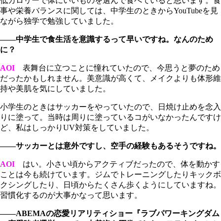
低カロリーで体にいいものを選んで食べていると思います。食
事や栄養バランスに関しては、中学生のときからYouTubeを見
ながら独学で勉強していました。
――中学生で食生活を意識するって早いですね。なんのため
に？
AOI
表舞台に立つことに憧れていたので、今思うと夢のため
だったかもしれません。美意識が高くて、メイクよりも体形維
持や美肌を気にしていました。
小学生のときはサッカーをやっていたので、日焼け止めを念入
りに塗って。当時は周りに塗っているコがいなかったんですけ
ど、私はしっかりUV対策をしていました。
――サッカーとは意外ですし、空手の経験もあるそうですね。
AOI
はい。小さい頃からアクティブだったので、体を動かす
ことは今も続けています。ジムでトレーニングしたりキックボ
クシングしたり、日頃からたくさん歩くようにしていますね。
習慣化するのが大事かなって思います。
――ABEMAの恋愛リアリティショー『ラブパワーキングダム