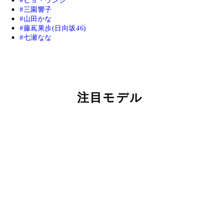
ピョ・ウンジ
三園響子
山田かな
藤嶌果歩(日向坂46)
七瀬なな
注目モデル