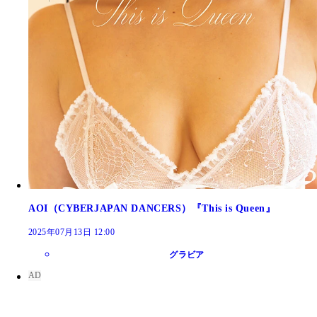
AOI（CYBERJAPAN DANCERS）『This is Queen』
2025年07月13日 12:00
グラビア