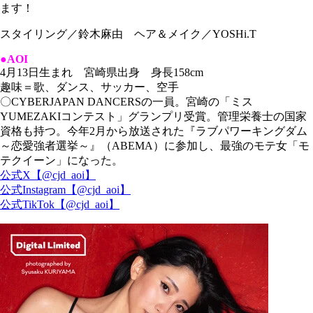
ます！
スタイリング／鈴木麻由 ヘア＆メイク／YOSHi.T
●AOI
4月13日生まれ 宮崎県出身 身長158cm
趣味＝歌、ダンス、サッカー、空手
〇CYBERJAPAN DANCERSの一員。宮崎の「ミス
YUMEZAKIコンテスト」グランプリ受賞。管理栄養士の国家
資格も持つ。今年2月から放送された『ラブパワーキングダム
～恋愛強者選挙～』（ABEMA）に参加し、最強のモテ女「モ
テクイーン」になった。
公式X【@cjd_aoi】
公式Instagram【@cjd_aoi】
公式TikTok【@cjd_aoi】