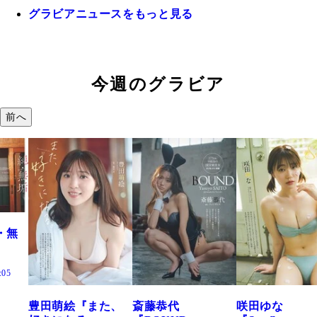
グラビアニュースをもっと見る
今週のグラビア
前へ
また、
斎藤恭代
咲田ゆな
藤水咲桜『