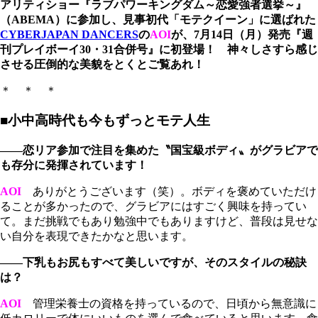
アリティショー『ラブパワーキングダム～恋愛強者選挙～』
（ABEMA）に参加し、見事初代「モテクイーン」に選ばれた
CYBERJAPAN DANCERS
の
AOI
が、7月14日（月）発売『週
刊プレイボーイ30・31合併号』に初登場！ 神々しさすら感じ
させる圧倒的な美貌をとくとご覧あれ！
＊ ＊ ＊
■小中高時代も今もずっとモテ人生
――恋リア参加で注目を集めた〝国宝級ボディ〟がグラビアで
も存分に発揮されています！
AOI
ありがとうございます（笑）。ボディを褒めていただけ
ることが多かったので、グラビアにはすごく興味を持ってい
て。まだ挑戦でもあり勉強中でもありますけど、普段は見せな
い自分を表現できたかなと思います。
――下乳もお尻もすべて美しいですが、そのスタイルの秘訣
は？
AOI
管理栄養士の資格を持っているので、日頃から無意識に