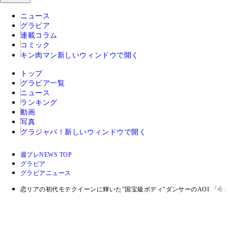
ニュース
グラビア
連載コラム
コミック
キン肉マン
新しいウィンドウで開く
トップ
グラビア一覧
ニュース
ランキング
動画
写真
グラジャパ！
新しいウィンドウで開く
週プレNEWS TOP
グラビア
グラビアニュース
恋リアの初代モテクイーンに輝いた"国宝級ボディ"ダンサーのAOI 「