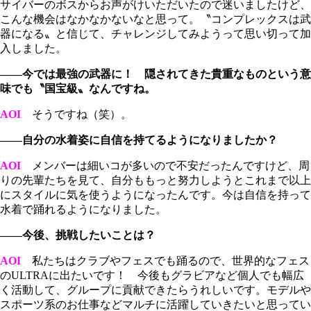
サイバーのボスからお声がけいただいたので迷いましたけど、
こんな機会はなかなかないなと思って。〝コンプレックスは武
器になる〟と信じて、チャレンジしてみようって思い切って加
入しました。
――今では最強の武器に！ 隠されてきた貴重なものという意
味でも〝国宝級〟なんですね。
AOI
そうですね（笑）。
――自分の水着姿に自信を持てるようになりましたか？
AOI
メンバーは細いコが多いので不安だったんですけど、周
りの先輩たちを見て、自分ももっと努力しようとこれまで以上
にスタイルに気を使うようになったんです。今は自信を持って
水着で踊れるようになりました。
――今後、挑戦したいことは？
AOI
私たちはクラブやフェスでも踊るので、世界的なフェス
のULTRAに出たいです！ 今後もグラビアなど個人でも幅広
く活動して、グループに貢献できたらうれしいです。モデルや
スポーツ系のお仕事などマルチに活躍していきたいと思ってい