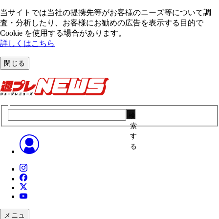
当サイトでは当社の提携先等がお客様のニーズ等について調
査・分析したり、お客様にお勧めの広告を表⽰する⽬的で
Cookie を使⽤する場合があります。
詳しくはこちら
閉じる
検
索
す
る
メニュ