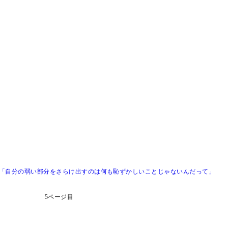
い「自分の弱い部分をさらけ出すのは何も恥ずかしいことじゃないんだって」
5ページ目