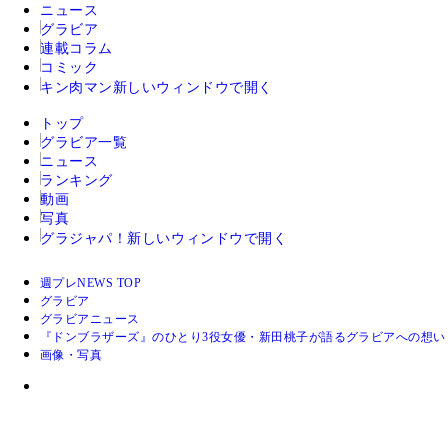
ニュース
グラビア
連載コラム
コミック
キン肉マン
新しいウィンドウで開く
トップ
グラビア一覧
ニュース
ランキング
動画
写真
グラジャパ！
新しいウィンドウで開く
週プレNEWS TOP
グラビア
グラビアニュース
『ドンブラザーズ』のひとり3役女優・新田桃子が語るグラビアへの想
画像・写真