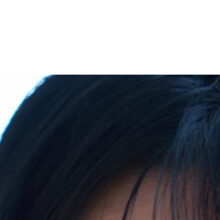
CH』 撮影／三瓶康友 価格／1,100円（税込） 本作は、彼女自身
税込） テーマは、彼女と同棲しているような親しみやすさ。あた
して大きな一歩を踏み出した今ならではの、ピュアでストレー
一緒に過ごしたら？ そんな距離感を感じていただければ。