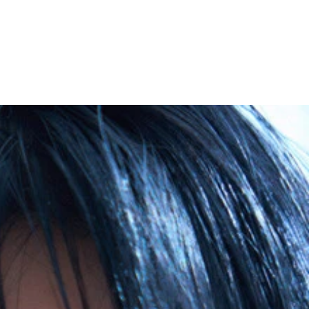
3度目（週プレでは2度目）となるグラビアを収録した一冊。沖縄を舞台に
たかな光に包まれたベッドシーン、大胆に濡れるお風呂シーンに
トな表現力に目を奪われる。