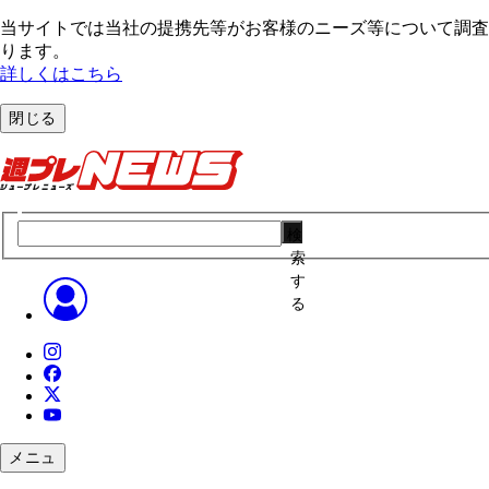
当サイトでは当社の提携先等がお客様のニーズ等について調査・
ります。
詳しくはこちら
閉じる
検
索
す
る
メニュ