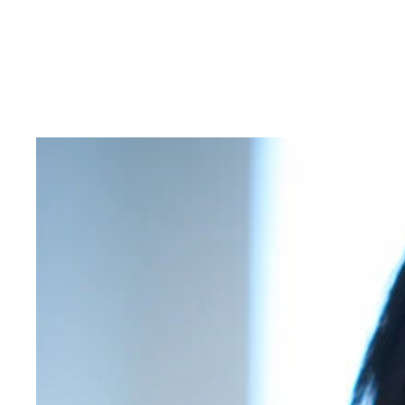
『HEALTHY SEXY AND STOIC PEA
『無防備』 撮影／佐藤容平 価格／1,100円（
識を意識する」などの難しいテーマに挑戦。女優と
笑顔あふれる食事シーンも……。もしも新田桃子と