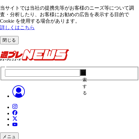
当サイトでは当社の提携先等がお客様のニーズ等について調
査・分析したり、お客様にお勧めの広告を表⽰する⽬的で
Cookie を使⽤する場合があります。
詳しくはこちら
閉じる
検
索
す
る
メニュ