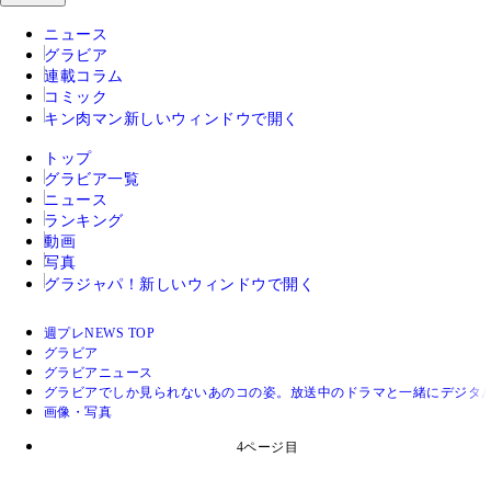
ニュース
グラビア
連載コラム
コミック
キン肉マン
新しいウィンドウで開く
トップ
グラビア一覧
ニュース
ランキング
動画
写真
グラジャパ！
新しいウィンドウで開く
週プレNEWS TOP
グラビア
グラビアニュース
グラビアでしか見られないあのコの姿。放送中のドラマと一緒にデジタル
画像・写真
4ページ目