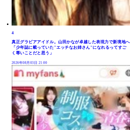
4
真正グラビアアイドル。山田かなが卓越した表現力で新境地へ
「少年誌に載っていた"エッチなお姉さん"になれるってすご
く尊いことだと思う」
2026年08月03日 21:00