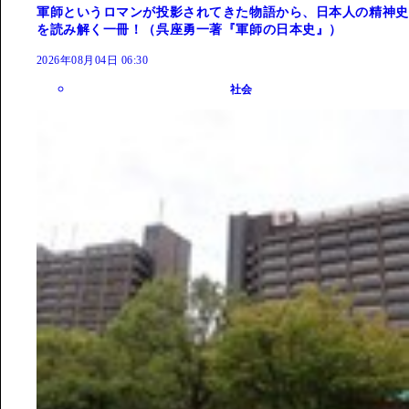
軍師というロマンが投影されてきた物語から、日本人の精神史
を読み解く一冊！（呉座勇一著『軍師の日本史』）
2026年08月04日 06:30
社会