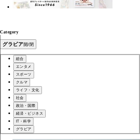
Category
グラビア
開/閉
総合
エンタメ
スポーツ
クルマ
ライフ・文化
社会
政治・国際
経済・ビジネス
IT・科学
グラビア