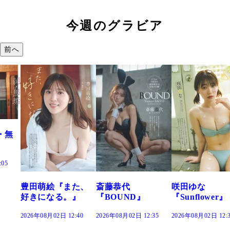
今週のグラビア
前へ
た、
斎藤恭代
咲田ゆな
藤水咲桜『花
』
『BOUND』
『Sunflower』
だまり』
:40
2026年08月02日 12:35
2026年08月02日 12:30
2026年08月02日 12: