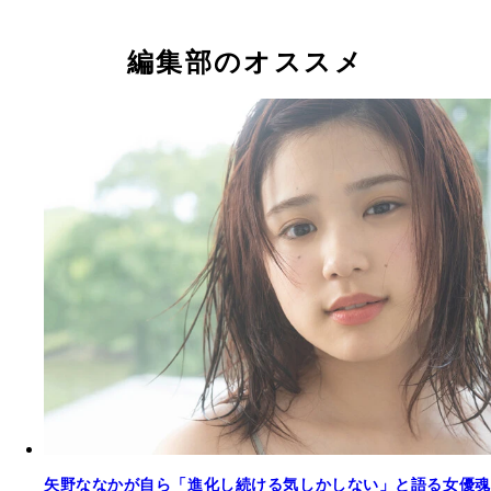
編集部のオススメ
星乃夢奈デジタル写真集『ヒロインの定点観測』／
星乃夢奈デジタル写真集『ヒロインの定点観測』／
菊地姫奈デジタル写真集『もっとずっと、一緒に。
菊地姫奈デジタル写真集『もっとずっと、一緒に。
矢野ななかデジタル写真集『沼恋』／撮影：上村透
矢野ななかデジタル写真集『沼恋』／撮影：上村透
影：熊谷貫
影：熊谷貫
撮影：YUJI TAKEUCHI（BALLPARK）
撮影：YUJI TAKEUCHI（BALLPARK）
矢野ななかが自ら「進化し続ける気しかしない」と語る女優魂