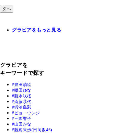
次へ
グラビアをもっと見る
グラビアを
キーワードで探す
豊田萌絵
咲田ゆな
藤水咲桜
斎藤恭代
鍛治島彩
ピョ・ウンジ
三園響子
山田かな
藤嶌果歩(日向坂46)