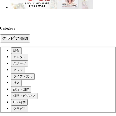
Category
グラビア
開/閉
総合
エンタメ
スポーツ
クルマ
ライフ・文化
社会
政治・国際
経済・ビジネス
IT・科学
グラビア