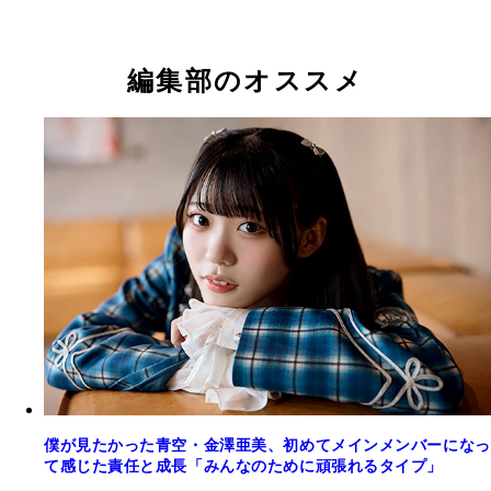
僕が見たかった青空 工藤唯愛インタビュー（3）
僕が見たかった青空 工藤唯愛インタビュー（4）
編集部のオススメ
僕が見たかった青空・金澤亜美、初めてメインメンバーになっ
て感じた責任と成長「みんなのために頑張れるタイプ」