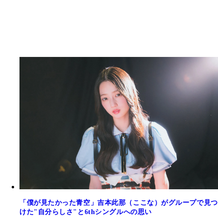
「僕が見たかった青空」吉本此那（ここな）がグループで見つ
けた"自分らしさ"と6thシングルへの思い