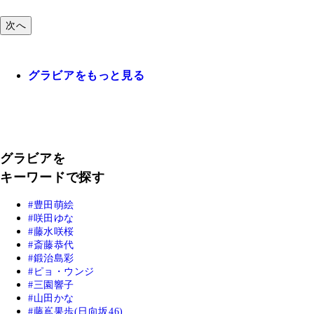
次へ
グラビアをもっと見る
グラビアを
キーワードで探す
豊田萌絵
咲田ゆな
藤水咲桜
斎藤恭代
鍛治島彩
ピョ・ウンジ
三園響子
山田かな
藤嶌果歩(日向坂46)