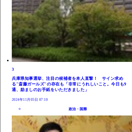
3
兵庫県知事選挙、注目の候補者を本人直撃！ サイン求め
る"斎藤ガールズ"の存在も「非常にうれしいこと。今日も9
通、励ましのお手紙をいただきました」
2024年11月05日 07:10
政治・国際