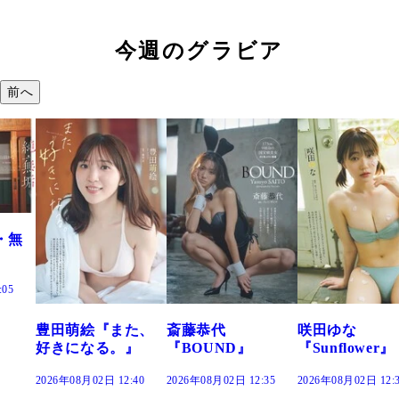
今週のグラビア
前へ
た、
斎藤恭代
咲田ゆな
藤水咲桜『花
』
『BOUND』
『Sunflower』
だまり』
:40
2026年08月02日 12:35
2026年08月02日 12:30
2026年08月02日 12: