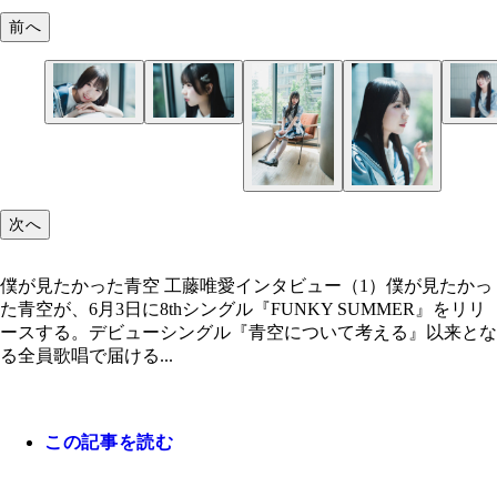
前へ
僕が見たかった青空 工藤唯愛インタビュー（1）
僕が見たかった青空 工藤唯愛インタビュー（2）
僕が見たかった青空 工藤唯愛インタビュー（5）
次へ
僕が見たかった青空 工藤唯愛インタビュー（1）僕が見たかっ
た青空が、6月3日に8thシングル『FUNKY SUMMER』をリリ
ースする。デビューシングル『青空について考える』以来とな
る全員歌唱で届ける...
この記事を読む