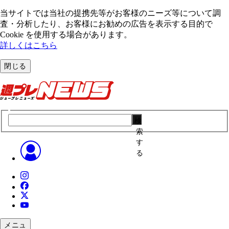
当サイトでは当社の提携先等がお客様のニーズ等について調
査・分析したり、お客様にお勧めの広告を表⽰する⽬的で
Cookie を使⽤する場合があります。
詳しくはこちら
閉じる
検
索
す
る
メニュ