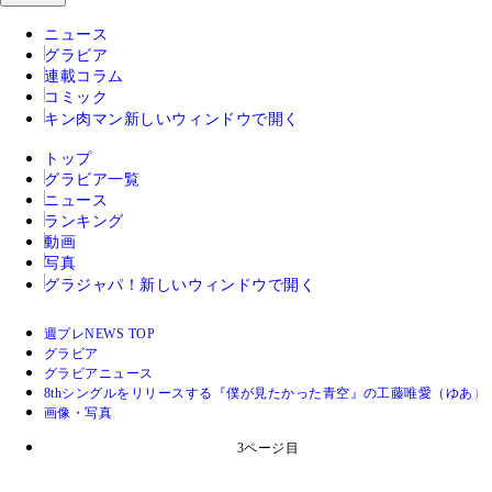
ニュース
グラビア
連載コラム
コミック
キン肉マン
新しいウィンドウで開く
トップ
グラビア一覧
ニュース
ランキング
動画
写真
グラジャパ！
新しいウィンドウで開く
週プレNEWS TOP
グラビア
グラビアニュース
8thシングルをリリースする『僕が見たかった青空』の工藤唯愛（ゆあ
画像・写真
3ページ目