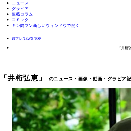
ニュース
グラビア
連載コラム
コミック
キン肉マン
新しいウィンドウで開く
週プレNEWS TOP
「井桁
「
井桁弘恵
」
のニュース・画像・動画・グラビア記事