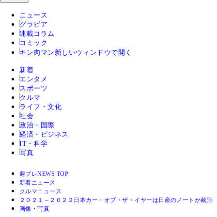
ニュース
グラビア
連載コラム
コミック
キン肉マン
新しいウィンドウで開く
新着
エンタメ
スポーツ
クルマ
ライフ・文化
社会
政治・国際
経済・ビジネス
IT・科学
写真
週プレNEWS TOP
新着ニュース
クルマニュース
２０２１－２０２２日本カー・オブ・ザ・イヤーは日産のノートが戴冠。
画像・写真