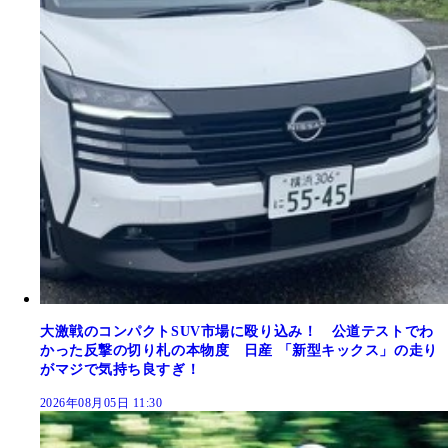
大激戦のコンパクトSUV市場に殴り込み！ 公道テストでわ
かった反撃の切り札の本物度 日産 「新型キックス」の走り
がマジで気持ち良すぎ！
2026年08月05日 11:30