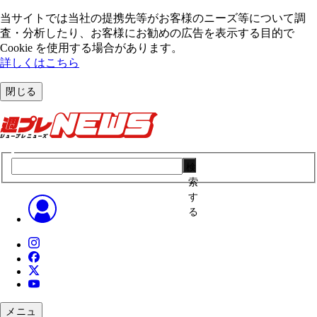
当サイトでは当社の提携先等がお客様のニーズ等について調
査・分析したり、お客様にお勧めの広告を表⽰する⽬的で
Cookie を使⽤する場合があります。
詳しくはこちら
閉じる
検
索
す
る
メニュ