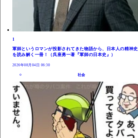
1
軍師というロマンが投影されてきた物語から、日本人の精神史
を読み解く一冊！（呉座勇一著『軍師の日本史』）
2026年08月04日 06:30
社会