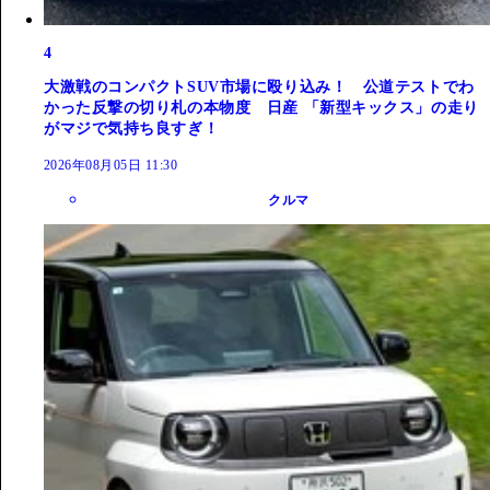
4
大激戦のコンパクトSUV市場に殴り込み！ 公道テストでわ
かった反撃の切り札の本物度 日産 「新型キックス」の走り
がマジで気持ち良すぎ！
2026年08月05日 11:30
クルマ