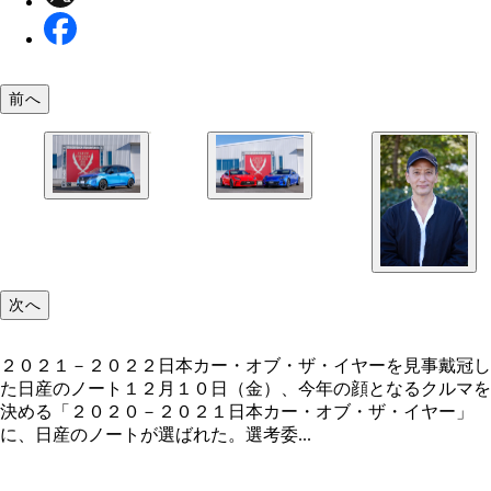
前へ
２０２１－２０２２日本カー・オブ・ザ・イヤーを
小沢氏が１０点を入れた（左）トヨタのＧＲ８６、
戴冠した日産のノート
（右）スバルのＢＲＺ。※トヨタとスバルの共同開
（ＧＲ８６とＢＲＺ）は「１車種」としてカウント
次へ
２０２１－２０２２日本カー・オブ・ザ・イヤーを見事戴冠し
た日産のノート１２月１０日（金）、今年の顔となるクルマを
決める「２０２０－２０２１日本カー・オブ・ザ・イヤー」
に、日産のノートが選ばれた。選考委...