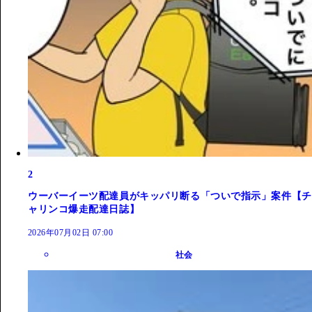
2
ウーバーイーツ配達員がキッパリ断る「ついで指示」案件【チ
ャリンコ爆走配達日誌】
2026年07月02日 07:00
社会