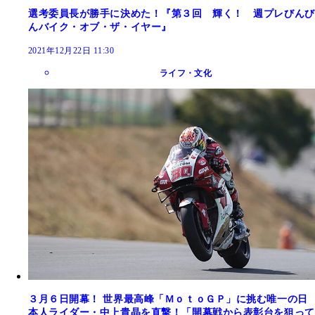
選考委員長が勝手に決めた！『第３回 輝く！ 週プレびんび
んバイク・オブ・ザ・イヤー』
2021年12月22日 11:30
ライフ・文化
３月６日開幕！ 世界最高峰「ＭｏｔｏＧＰ」に挑む唯一の日
本人ライダー・中上貴晶を直撃！「開幕戦から表彰台を狙って