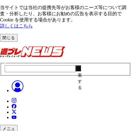
当サイトでは当社の提携先等がお客様のニーズ等について調
査・分析したり、お客様にお勧めの広告を表⽰する⽬的で
Cookie を使⽤する場合があります。
詳しくはこちら
閉じる
検
索
す
る
メニュ