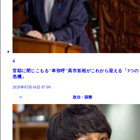
4
官邸に閉じこもる"卑弥呼"高市首相がこれから迎える「3つの
危機」
2026年05月16日 07:00
政治・国際