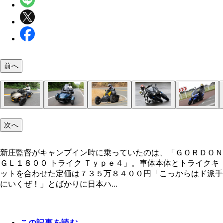
前へ
ゴードンのベースはホンダの大型ツアラー・ゴール
ハーレーダビッドソン「トライグライドウルトラ」
ハーレーダビッドソン 「フリーウィーラー」余分
カンナム「スパイダーＦ３－Ｓ」ロータックス製の
カンナム「スパイダーＲＴ」顔面だけでなく、装備
カンナム「ライカー ラリーエディション」舗装さ
ヤマハ「ナイケンＧＴ」「雨の中、ヒザを擦ってコ
ヤマハ「トリシティ１５５」２０２０年５月に発売
ホンダ「ジャイロｅ：」ホンダは昨年３月２５日、
次へ
新庄監督がキャンプイン時に乗っていたのは、「Ｇ
イングだ。４月２１日に発売予定の新型の価格は２
マ免許で乗れるハーレーとして人気を集めている。
が一切ないカスタムスタイルが魅力のフリーウィー
３気筒エンジンは低回転域から力強く、強烈なダッ
スゴい。グリップヒーターを備え、ラゲッジは計１
路だけでなく、オフロード走行も余裕でこなせるの
ーを駆け抜けても不安が一切ないんです。二輪とは
フロント二輪のスクーター。至近距離で眺めると、
ネス用電動三輪スクーター「ジャイロ ｅ：（ジャイ
ＤＯＮ ＧＬ１８００ トライク Ｔｙｐｅ４」。車体
万８０００～３４６万５０００円
青木氏がペアライドでフロリダ半島を駆け抜けたと
ー。ハンドリングも楽でトライクにしかない安心感
力を誇る。コーナーリングも楽しめる。価格は２９
Lもの容量が確保されている。価格は３７０万１５
ライカーラリーエディション。価格は２８３万６０
の違う走りが味わえます」と青木氏。価格１９８万
り形は独特。走るとよく曲がる。価格は４８万４０
ー）」を法人向けに発売して話題に。価格は５５万
とトライクキットを合わせた定価は７３５万８４０
写真。価格は５０３万９１００円～
わえる。価格３５７万２０００円～
２０００円
円
～
円
新庄監督がキャンプイン時に乗っていたのは、「ＧＯＲＤＯＮ
ＧＬ１８００ トライク Ｔｙｐｅ４」。車体本体とトライクキ
ットを合わせた定価は７３５万８４００円「こっからはド派手
にいくぜ！」とばかりに日本ハ...
この記事を読む