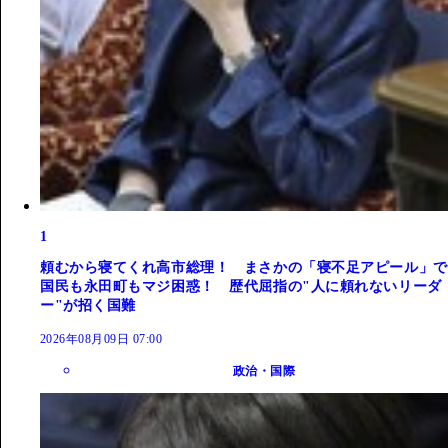
1
頼むから寝てくれ高市総理！ まさかの「寝不足アピール」で
国民も永田町もマジ困惑！ 歴代屈指の"人に頼れないリーダ
ー"が招く国難
2026年08月09日 07:00
政治・国際