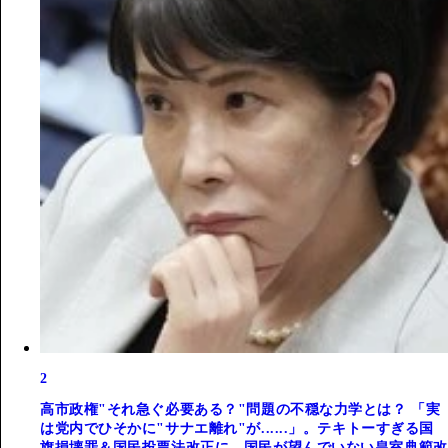
2
高市政権"それ急ぐ必要ある？"問題の不穏な力学とは？ 「実
は党内でひそかに"サナエ離れ"が......」。テキトーすぎる国
旗損壊罪＆国民投票法改正に、国民が望んでいない皇室典範改