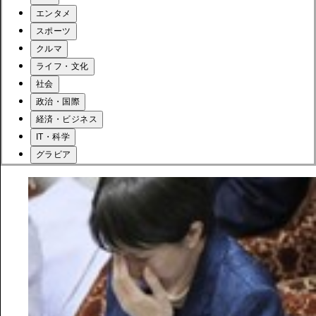
エンタメ
スポーツ
クルマ
ライフ・文化
社会
政治・国際
経済・ビジネス
IT・科学
グラビア