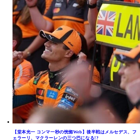
【堂本光一 コンマ一秒の恍惚Web】後半戦はメルセデス、フ
ェラーリ、マクラーレンの三つ巴になる!?