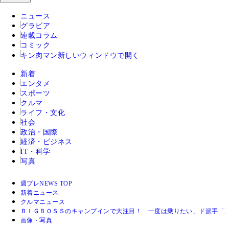
ニュース
グラビア
連載コラム
コミック
キン肉マン
新しいウィンドウで開く
新着
エンタメ
スポーツ
クルマ
ライフ・文化
社会
政治・国際
経済・ビジネス
IT・科学
写真
週プレNEWS TOP
新着ニュース
クルマニュース
ＢＩＧＢＯＳＳのキャンプインで大注目！ 一度は乗りたい、ド派手「
画像・写真