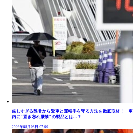
厳しすぎる酷暑から愛車と運転手を守る方法を徹底取材！ 車
内に"置き忘れ厳禁"の製品とは...？
2026年08月08日 07:00