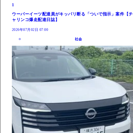
1
ウーバーイーツ配達員がキッパリ断る「ついで指示」案件【チ
ャリンコ爆走配達日誌】
2026年07月02日 07:00
社会