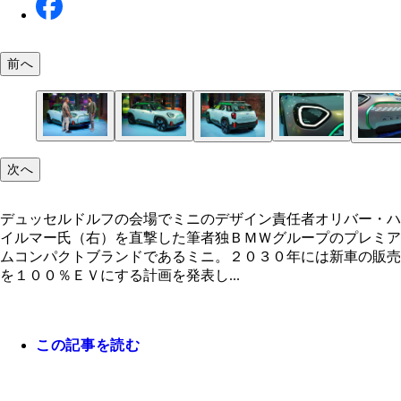
前へ
デュッセルドルフの会場でミニのデザイン責任者オ
ミニ・コンセプト・エースマンは、全長４ｍ強のク
ヘッドライトのＬＥＤシグネチャーは、変形した八
輪郭がはっきりしたブラックのホイールアーチとバ
次へ
インテリアは、さまざまな編み方や柄の再生ポリエ
グリーンのＬＥＤフレームで囲われた、ワイドな八
極めてシンプルなインパネは、必要なものだけを備
ー・ハイルマー氏（右）を直撃した筆者
オーバーＥＶ。２０２４年に市販開始を予定してい
形。内側のＬＥＤはアニメーションを表示
ーが、スポーティなイメージを強調している
ルを組み合わせ、斬新な空間に仕立てられている
のフロントグリルは、完全に閉じている
という。スイッチ数もわずか
デュッセルドルフの会場でミニのデザイン責任者オリバー・ハ
イルマー氏（右）を直撃した筆者独ＢＭＷグループのプレミア
ムコンパクトブランドであるミニ。２０３０年には新車の販売
を１００％ＥＶにする計画を発表し...
この記事を読む