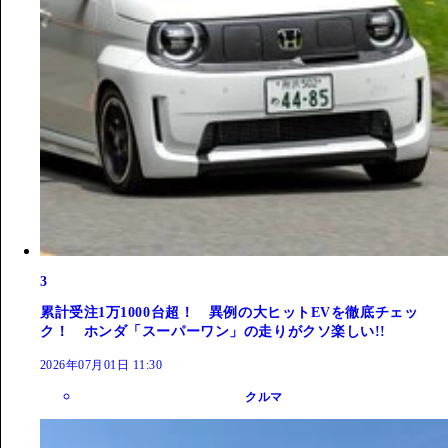
3
累計受注1万1000台超！ 異例の大ヒットEVを徹底チェッ
ク！ ホンダ「スーパーワン」の走りがクソ楽しい!!
2026年07月01日 11:30
クルマ