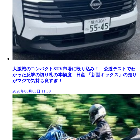
大激戦のコンパクトSUV市場に殴り込み！ 公道テストでわ
かった反撃の切り札の本物度 日産 「新型キックス」の走り
がマジで気持ち良すぎ！
2026年08月05日 11:30