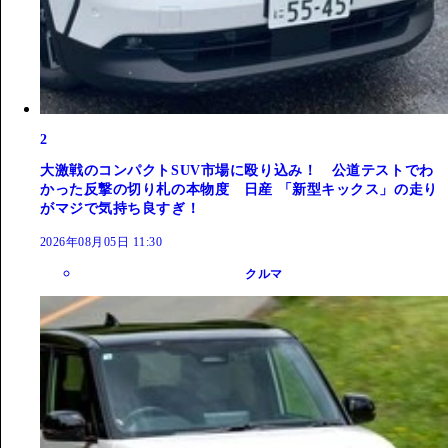
2
大激戦のコンパクトSUV市場に殴り込み！ 公道テストでわ
かった反撃の切り札の本物度 日産 「新型キックス」の走り
がマジで気持ち良すぎ！
2026年08月05日 11:30
クルマ