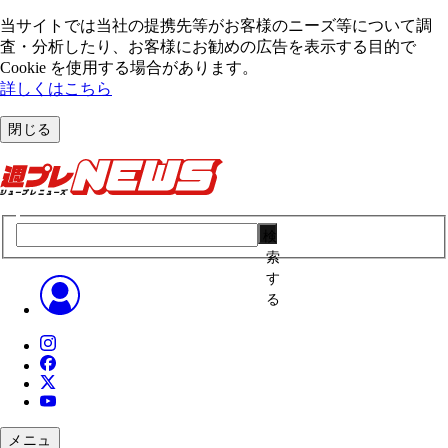
当サイトでは当社の提携先等がお客様のニーズ等について調
査・分析したり、お客様にお勧めの広告を表⽰する⽬的で
Cookie を使⽤する場合があります。
詳しくはこちら
閉じる
検
索
す
る
メニュ