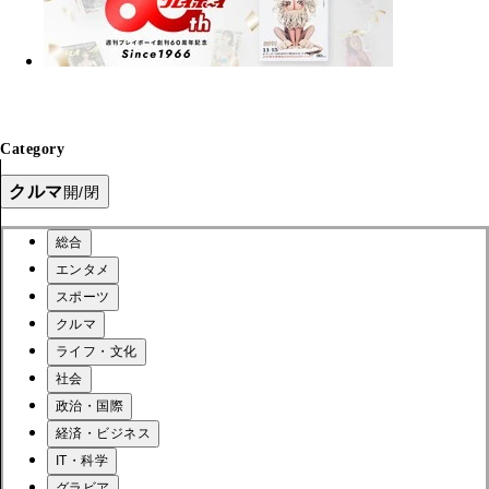
Category
クルマ
開/閉
総合
エンタメ
スポーツ
クルマ
ライフ・文化
社会
政治・国際
経済・ビジネス
IT・科学
グラビア