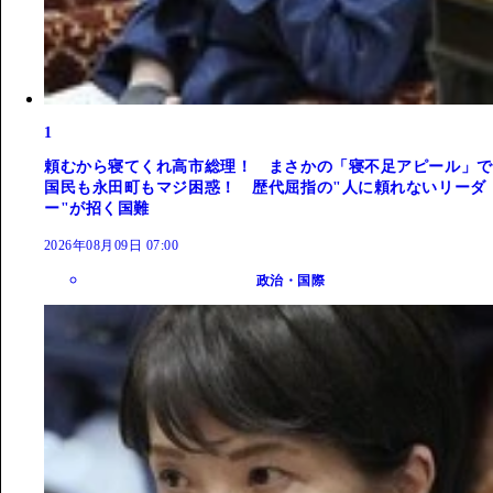
1
頼むから寝てくれ高市総理！ まさかの「寝不足アピール」で
国民も永田町もマジ困惑！ 歴代屈指の"人に頼れないリーダ
ー"が招く国難
2026年08月09日 07:00
政治・国際