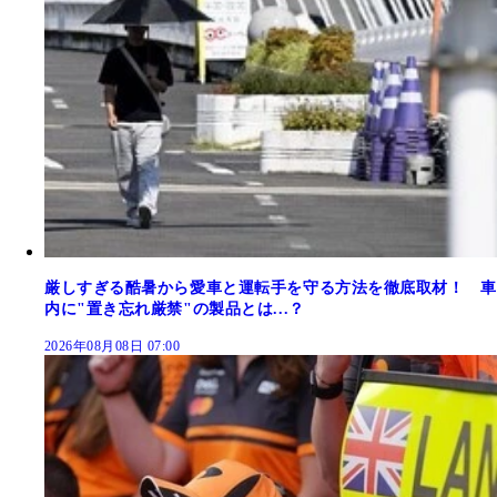
厳しすぎる酷暑から愛車と運転手を守る方法を徹底取材！ 車
内に"置き忘れ厳禁"の製品とは...？
2026年08月08日 07:00