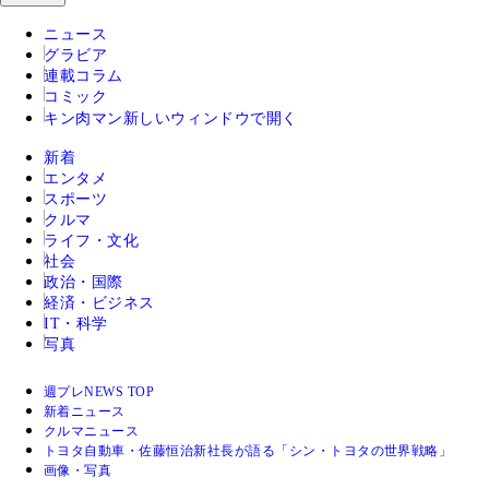
ニュース
グラビア
連載コラム
コミック
キン肉マン
新しいウィンドウで開く
新着
エンタメ
スポーツ
クルマ
ライフ・文化
社会
政治・国際
経済・ビジネス
IT・科学
写真
週プレNEWS TOP
新着ニュース
クルマニュース
トヨタ自動車・佐藤恒治新社長が語る「シン・トヨタの世界戦略」
画像・写真