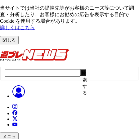
当サイトでは当社の提携先等がお客様のニーズ等について調
査・分析したり、お客様にお勧めの広告を表⽰する⽬的で
Cookie を使⽤する場合があります。
詳しくはこちら
閉じる
検
索
す
る
メニュ