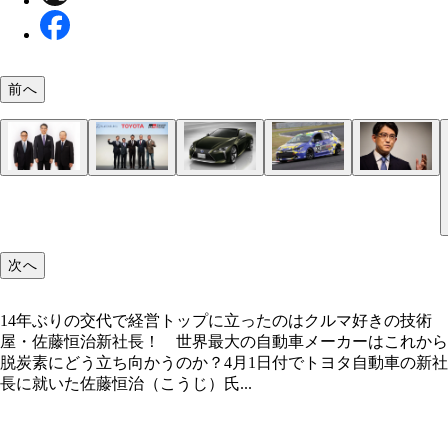
前へ
トヨタの新経営チーム。左から新郷和晃執行役員、
14年ぶりの交代で経営トップに立ったのはクルマ
1月26日、この写真と共に社長交代を電撃発表。左
佐藤社長が開発責任者を務めたレクサスLC。2017
水素エンジンを搭載したカローラスポーツ。トヨタ
愛車はレクサスLC、A80スープラ、AE86レビン。
洋一副社長、佐藤社長、中嶋裕樹副社長、サイモン
技術屋・佐藤恒治新社！! 世界最大の自動車メー
田章男会長、佐藤恒治社長、内山田竹志代表取締役
ビューしたレクサスのフラグシップ2ドアモデルだ
酷なモータースポーツに参戦し、新技術の課題をあ
代はガソリンスタンドなどでバイトしながら、愛車
ンフリーズ執行役員
これから脱炭素にどう立ち向かうのか？
グゼクティブフェロー
出す
スタマイズしていたという
次へ
14年ぶりの交代で経営トップに立ったのはクルマ好きの技術
屋・佐藤恒治新社長！ 世界最大の自動車メーカーはこれから
脱炭素にどう立ち向かうのか？4月1日付でトヨタ自動車の新社
長に就いた佐藤恒治（こうじ）氏...