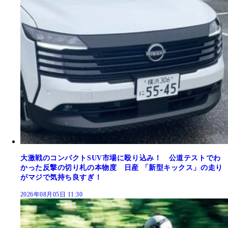
大激戦のコンパクトSUV市場に殴り込み！ 公道テストでわ
かった反撃の切り札の本物度 日産 「新型キックス」の走り
がマジで気持ち良すぎ！
2026年08月05日 11:30