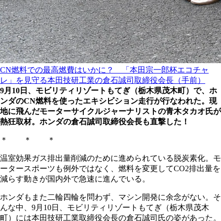
CN燃料での最高燃費はいかに？ 「本田宗一郎杯エコチャ
レ」を見守る本田技研工業の倉石誠司取締役会長（手前）
9月10日、モビリティリゾートもてぎ（栃木県茂木町）で、ホ
ンダのCN燃料を使ったエキシビション走行が行なわれた。現
地に飛んだモーターサイクルジャーナリストの青木タカオ氏が
熱狂取材。ホンダの倉石誠司取締役会長も直撃した！
＊ ＊ ＊
温室効果ガス排出量削減のために進められている脱炭素化。モ
ータースポーツも例外ではなく、燃料を変更してCO2排出量を
減らす動きが国内外で急速に進んでいる。
ホンダもまた二輪四輪を問わず、マシン開発に余念がない。そ
んな中、9月10日、モビリティリゾートもてぎ（栃木県茂木
町）には本田技研工業取締役会長の倉石誠司氏の姿があった。