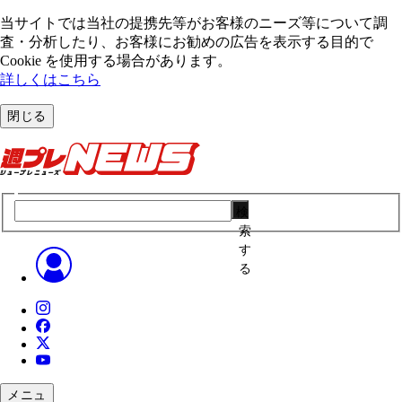
当サイトでは当社の提携先等がお客様のニーズ等について調
査・分析したり、お客様にお勧めの広告を表⽰する⽬的で
Cookie を使⽤する場合があります。
詳しくはこちら
閉じる
検
索
す
る
メニュ