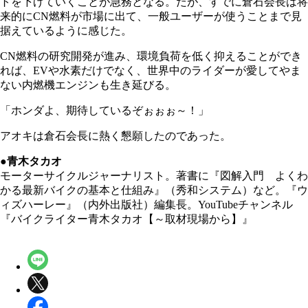
トを下げていくことが急務となる。だが、すでに倉石会長は将
来的にCN燃料が市場に出て、一般ユーザーが使うことまで見
据えているように感じた。
CN燃料の研究開発が進み、環境負荷を低く抑えることができ
れば、EVや水素だけでなく、世界中のライダーが愛してやま
ない内燃機エンジンも生き延びる。
「ホンダよ、期待しているぞぉぉぉ～！」
アオキは倉石会長に熱く懇願したのであった。
●青木タカオ
モーターサイクルジャーナリスト。著書に『図解入門 よくわ
かる最新バイクの基本と仕組み』（秀和システム）など。『ウ
ィズハーレー』（内外出版社）編集長。YouTubeチャンネル
『バイクライター青木タカオ【～取材現場から】』