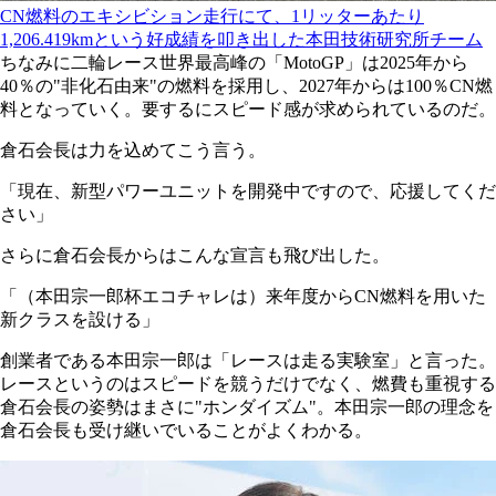
CN燃料のエキシビション走行にて、1リッターあたり
1,206.419kmという好成績を叩き出した本田技術研究所チーム
ちなみに二輪レース世界最高峰の「MotoGP」は2025年から
40％の"非化石由来"の燃料を採用し、2027年からは100％CN燃
料となっていく。要するにスピード感が求められているのだ。
倉石会長は力を込めてこう言う。
「現在、新型パワーユニットを開発中ですので、応援してくだ
さい」
さらに倉石会長からはこんな宣言も飛び出した。
「（本田宗一郎杯エコチャレは）来年度からCN燃料を用いた
新クラスを設ける」
創業者である本田宗一郎は「レースは走る実験室」と言った。
レースというのはスピードを競うだけでなく、燃費も重視する
倉石会長の姿勢はまさに"ホンダイズム"。本田宗一郎の理念を
倉石会長も受け継いでいることがよくわかる。