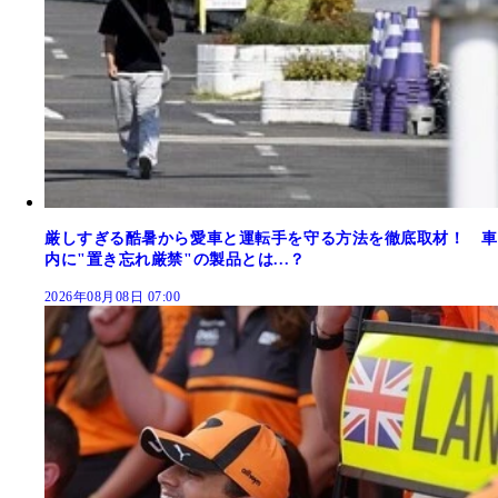
厳しすぎる酷暑から愛車と運転手を守る方法を徹底取材！ 車
内に"置き忘れ厳禁"の製品とは...？
2026年08月08日 07:00