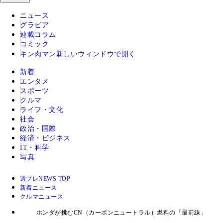
ニュース
グラビア
連載コラム
コミック
キン肉マン
新しいウィンドウで開く
新着
エンタメ
スポーツ
クルマ
ライフ・文化
社会
政治・国際
経済・ビジネス
IT・科学
写真
週プレNEWS TOP
新着ニュース
クルマニュース
ホンダが挑むCN（カーボンニュートラル）燃料の「最前線」