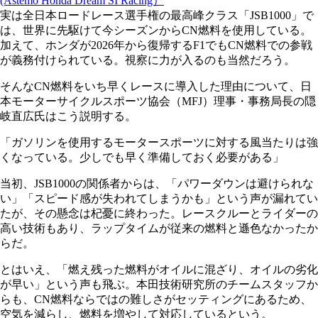
(Astemo Honda Dream SI Racing）
実は全日本ロードレース選手権の最高峰クラス「JSB1000」で
は、世界に先駆けて今シーズンからCN燃料を使用している。
加えて、ホンダが2026年から復帰するF1でもCN燃料での参戦
が義務付けられている。視察に力が入るのも当然だろう。
そんなCN燃料をいち早くレースに導入した理由について、日
本モーターサイクルスポーツ協会（MFJ）理事・事務局長の隠
岐直広氏はこう説明する。
「ガソリンを使用するモータースポーツに対する風当たりは強
くなっている。少しでも早く準備しておく必要がある」
当初、JSB1000の関係者からは、「パワーダウンは避けられな
い」「スピード感が失われてしまうかも」という声が漏れてい
たが、その懸念は杞憂に終わった。レースクルーとライダーの
高い技術もあり、ラップタイムが従来の燃料と遜色なかったか
らだ。
とはいえ、「燃え残った燃料がオイルに混ざり、オイルの劣化
が早い」という声も飛ぶ。本田技術研究所のチームスタッフか
らも、CN燃料ならではの難しさがセッティングにあるため、
空気を減らし、燃料を増やして対応しているという。