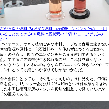
左が通常の燃料で右がCN燃料。内燃機エンジンをそのまま用
いることのできるCN燃料は脱炭素の「切り札」になれるの
か？
バイオマス、つまり植物ごみや木材チップなど食用に適さない
生物資源を原料に、化石燃料を一切使わずにつくるCN燃料。
最大の利点は、既存のエンジンをそのまま使用できるという
点。要するに内燃機が生き残れるのだ。これは見逃せない！
というのも、われわれのような既存のエンジン好きのバイクフ
ァンにとっては嬉しいかぎりでしかないからだ。
倉石会長にとっても、その思いは同じのように見えた。CN燃
料を使い、1リッターあたり1,206.419㎞という好成績を叩き出
した本田技術研究所のマシンを真剣な眼差しで見ていたのが、
その証拠である。