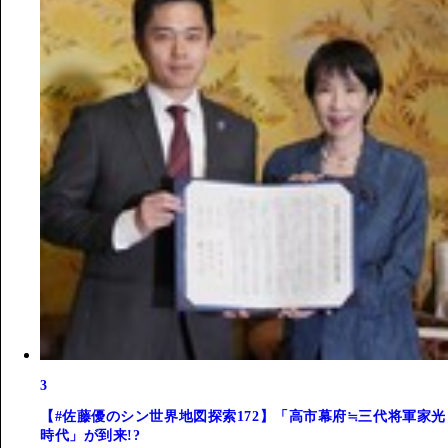
3
【#佐藤優のシン世界地図探索172】「高市幕府≒三代将軍家光
時代」が到来!?