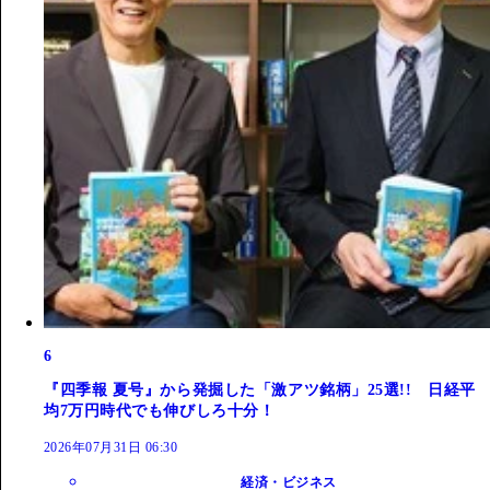
6
『四季報 夏号』から発掘した「激アツ銘柄」25選!! 日経平
均7万円時代でも伸びしろ十分！
2026年07月31日 06:30
経済・ビジネス