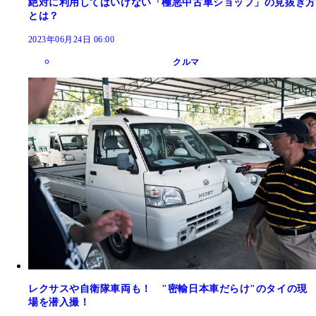
絶対に利用してはいけない「極悪中古車ショップ」の見抜き方
とは？
2023年06月24日 06:00
クルマ
レクサスや自衛隊車両も！ "密輸日本車だらけ"のタイの現
場を潜入撮！