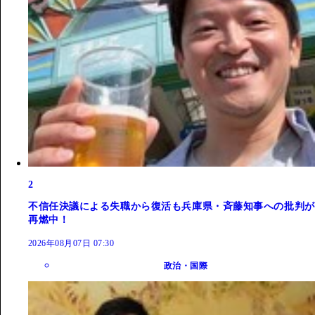
2
不信任決議による失職から復活も兵庫県・斉藤知事への批判が
再燃中！
2026年08月07日 07:30
政治・国際