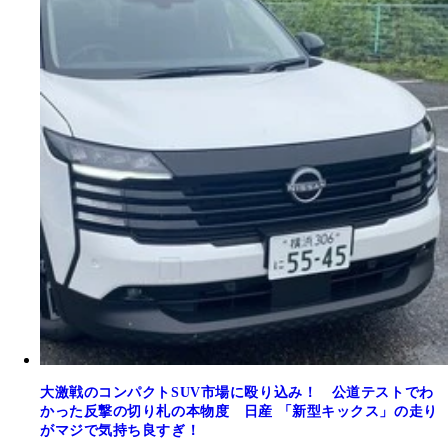
大激戦のコンパクトSUV市場に殴り込み！ 公道テストでわ
かった反撃の切り札の本物度 日産 「新型キックス」の走り
がマジで気持ち良すぎ！