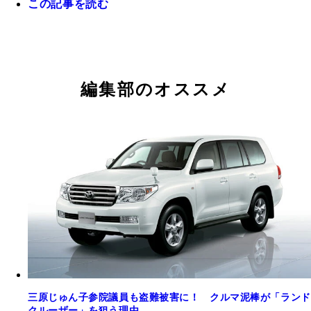
トカメラ単体では最大48時間（後録画）監視【「
この記事を読む
イト」が厳選! 推しのセキュリティグッズ②】
編集部のオススメ
三原じゅん子参院議員も盗難被害に！ クルマ泥棒が「ランド
クルーザー」を狙う理由