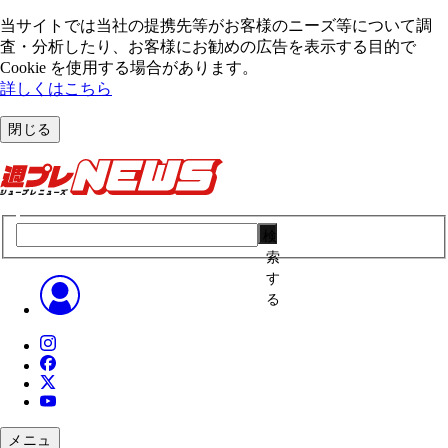
当サイトでは当社の提携先等がお客様のニーズ等について調
査・分析したり、お客様にお勧めの広告を表⽰する⽬的で
Cookie を使⽤する場合があります。
詳しくはこちら
閉じる
検
索
す
る
メニュ