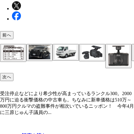
前へ
近年、海外から熱視線を集めている軽トラ。ダイハ
日本市場のガラパゴスカーと呼ばれてきたミニバン
ナイトシグナル フロー BL（SQ306）実勢価格448
ダクション 360D（DC4000R）実勢価格6万2480円
慢の逸品はハイゼットトラック。価格は90万2000～1
＊ランキングは日本損害保険協会が発表した「第2
が、現在、アルファードは世界が欲しがるクルマに
光センサーを内蔵した配線不要のソーラー充電ダミ
次へ
の車両ナンバーをクリアに記録できる360度ドライ
受注停止などにより希少性が高まっているランクル3
3000円
動車盗難事故実態調査」の資料を基に編集部が作成
格は540万～872万円
キュリティ。側面にLEDが流れるように光る。ま
ーダー。駐車監視オプションとの接続により駐車中3
2000万円に迫る衝撃価格の中古車も。ちなみに新
撃を感知すると激しく点滅し、不審者を威嚇【「カ
監視。3カメラでは最大12時間（前後録画）、360
は510万～800万円
受注停止などにより希少性が高まっているランクル300。2000
イト」が厳選! 推しのセキュリティグッズ③】
ラ単体では最大48時間（後録画）監視が可能【「
万円に迫る衝撃価格の中古車も。ちなみに新車価格は510万～
イト」が厳選! 推しのセキュリティグッズ①】
800万円クルマの盗難事件が相次いでいるニッポン！ 今年4月
ダクション D（DC2000R）実勢価格3万4800円 
に三原じゅん子議員の...
をクリアに記録する前後2カメラドライブレコーダ
車監視オプションとの接続により駐車中の当て逃げ
両に近づく不審な人物を記録（のぞき見検知）。フ