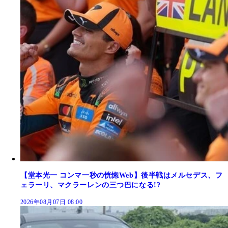
【堂本光一 コンマ一秒の恍惚Web】後半戦はメルセデス、フ
ェラーリ、マクラーレンの三つ巴になる!?
2026年08月07日 08:00