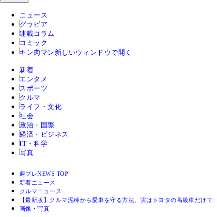
ニュース
グラビア
連載コラム
コミック
キン肉マン
新しいウィンドウで開く
新着
エンタメ
スポーツ
クルマ
ライフ・文化
社会
政治・国際
経済・ビジネス
IT・科学
写真
週プレNEWS TOP
新着ニュース
クルマニュース
【最新版】クルマ泥棒から愛車を守る方法。実はトヨタの高級車だけで
画像・写真