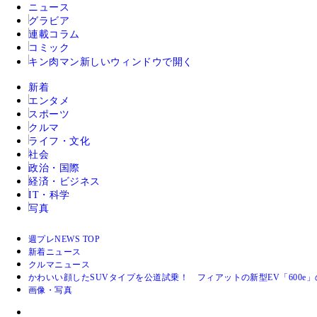
ニュース
グラビア
連載コラム
コミック
キン肉マン
新しいウィンドウで開く
新着
エンタメ
スポーツ
クルマ
ライフ・文化
社会
政治・国際
経済・ビジネス
IT・科学
写真
週プレNEWS TOP
新着ニュース
クルマニュース
かわいい顔したSUVタイプを公道試乗！ フィアットの新型EV「600e
画像・写真