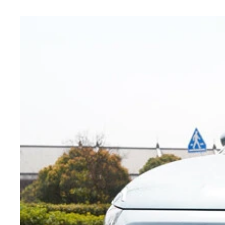
センターディスプレーは10.25インチのタッチパ
フィアット 600e 価格：585万円 今回試乗
ボディサイズは全長4200㎜×全幅1780㎜×全高1595
ボンネットを開けると、EVを構成する駆動用モー
荷室容量は360リットル。後席を倒せば1231リ
フル充電の航続距離（WLTCモード）は493㎞。
笑みを浮かべているようなフロントマスク。デザイ