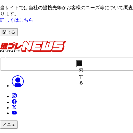
当サイトでは当社の提携先等がお客様のニーズ等について調査・
ります。
詳しくはこちら
閉じる
検
索
す
る
メニュ