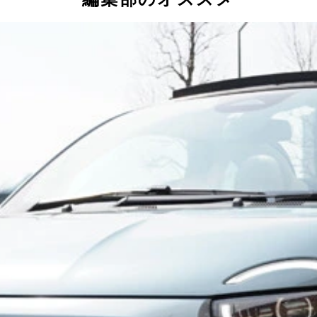
ネル式。グーグルを活用したナビシステムとなる
したのは9月10日から全国のフィアット正規ディーラーで販売を
㎜。 車両重量は1580㎏。最小回転半径5.3m
ターや制御装置などの重要部品が配置されていた
ットルの積載が可能。深さはないが床下収納スペースも用意してい
普通充電と急速充電に対応する
ナーは、ヘッドライトなどの造形にこだわったという