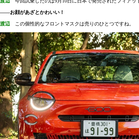
渡辺
今回試乗したのは9月10日に日本で発売されたフィアッ
――お顔があざとかわいい！
渡辺
この個性的なフロントマスクは売りのひとつですね。