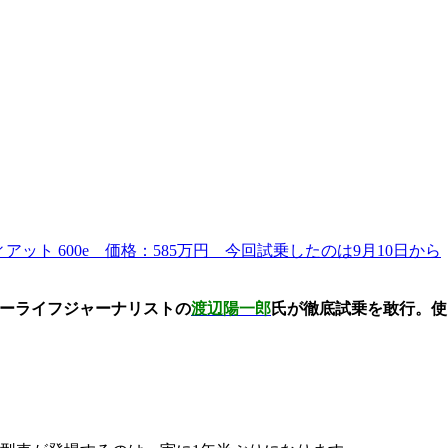
ィアット 600e 価格：585万円 今回試乗したのは9月10日から
カーライフジャーナリストの
渡辺陽一郎
氏が徹底試乗を敢行。使