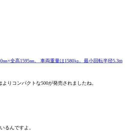
0㎜×全高1595㎜。 車両重量は1580㎏。最小回転半径5.3m
はよりコンパクトな500が発売されましたね。
ているんですよ。