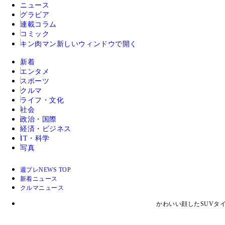
ニュース
グラビア
連載コラム
コミック
キン肉マン
新しいウィンドウで開く
新着
エンタメ
スポーツ
クルマ
ライフ・文化
社会
政治・国際
経済・ビジネス
IT・科学
写真
週プレNEWS TOP
新着ニュース
クルマニュース
かわいい顔したSUVタ