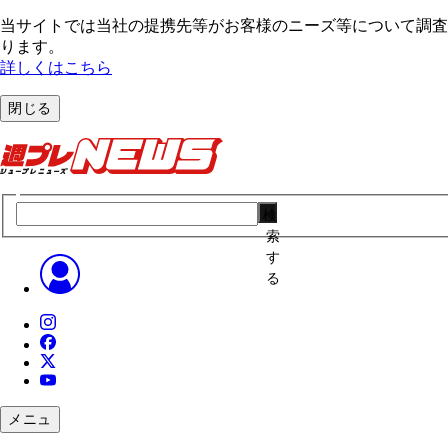
当サイトでは当社の提携先等がお客様のニーズ等について調査・
ります。
詳しくはこちら
閉じる
検
索
す
る
メニュ