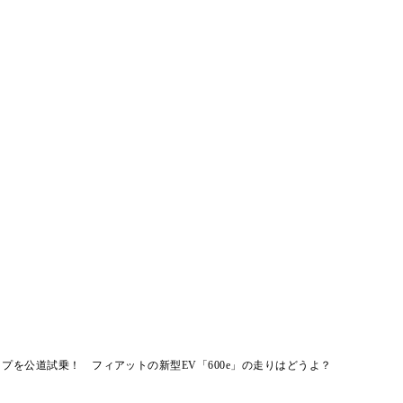
イプを公道試乗！ フィアットの新型EV「600e」の走りはどうよ？