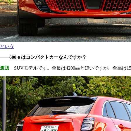
という
――600ｅはコンパクトカーなんですか？
渡辺
SUVモデルです。全長は4200㎜と短いですが、全高は1