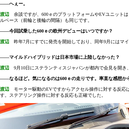
――へぇー。
渡辺
余談ですが、600ｅのプラットフォームやEVユニット
ルベース（前輪と後輪の間隔）も同じです。
――今回試乗した600ｅの欧州デビューはいつですか？
渡辺
昨年7月にすでに発売を開始しており、同年9月にはマイ
――マイルドハイブリッドは日本市場に上陸しなかった？
渡辺
9月10日にステランティスジャパンが都内で会見を開き、
――なるほど。気になるのは600ｅの走りです。率直な感想か
渡辺
モーター駆動のEVですからアクセル操作に対する反応は
す。ステアリング操作に対する反応も正確でした。