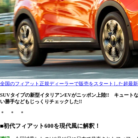
全国のフィアット正規ディーラーで販売をスタートした超最新
SUVタイプの新型イタリアンEVがニッポン上陸!! キュー
い勝手などもじっくりチェックした!!
＊ ＊ ＊
■初代フィアット600を現代風に解釈！