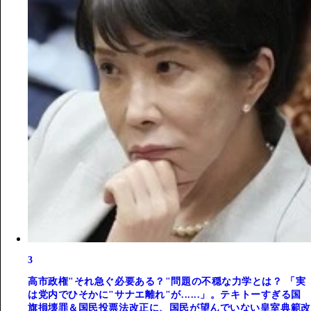
3
高市政権"それ急ぐ必要ある？"問題の不穏な力学とは？ 「実
は党内でひそかに"サナエ離れ"が......」。テキトーすぎる国
旗損壊罪＆国民投票法改正に、国民が望んでいない皇室典範改