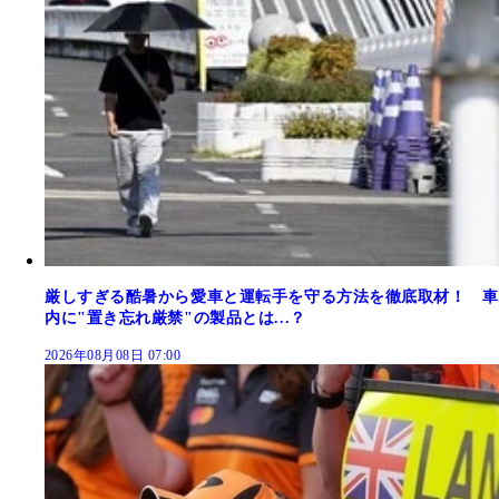
厳しすぎる酷暑から愛車と運転手を守る方法を徹底取材！ 車
内に"置き忘れ厳禁"の製品とは...？
2026年08月08日 07:00