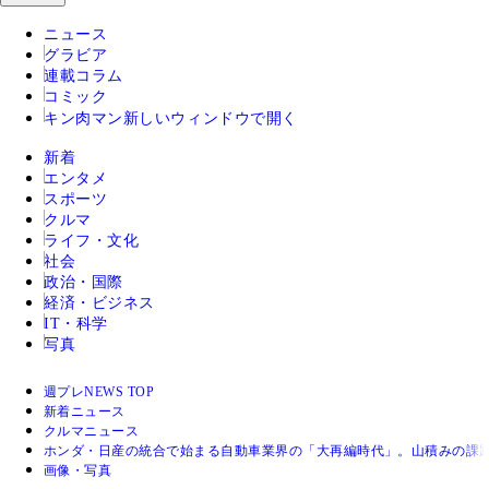
ニュース
グラビア
連載コラム
コミック
キン肉マン
新しいウィンドウで開く
新着
エンタメ
スポーツ
クルマ
ライフ・文化
社会
政治・国際
経済・ビジネス
IT・科学
写真
週プレNEWS TOP
新着ニュース
クルマニュース
ホンダ・日産の統合で始まる自動車業界の「大再編時代」。山積みの課
画像・写真