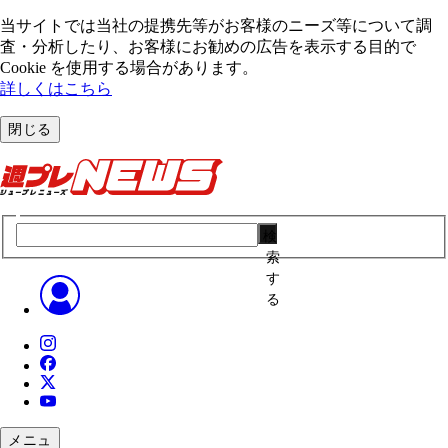
当サイトでは当社の提携先等がお客様のニーズ等について調
査・分析したり、お客様にお勧めの広告を表⽰する⽬的で
Cookie を使⽤する場合があります。
詳しくはこちら
閉じる
検
索
す
る
メニュ