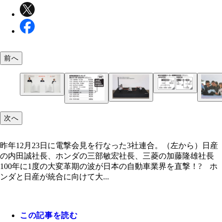
前へ
昨年12月23日に電撃会見を行なった3社連合。（左
日産の内田誠社長、ホンダの三部敏宏社長、三菱の
隆雄社長
ホンダが開発を進める次世代ハイブリッドシステム
豊田章男トヨタ自動車会長（右）と、ヒョンデグル
次へ
ーク報道が出た12月18日に発表されたため埋もれ
の鄭義宣会長（左）のツーショットは世界的なニュ
ったが、逸品だ
となった
昨年12月23日に電撃会見を行なった3社連合。（左から）日産
の内田誠社長、ホンダの三部敏宏社長、三菱の加藤隆雄社長
100年に1度の大変革期の波が日本の自動車業界を直撃！? ホ
ンダと日産が統合に向けて大...
この記事を読む