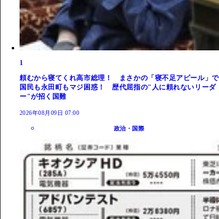
1
頼むから寝てくれ高市総理！ まさかの「寝不足アピール」で
国民も永田町もマジ困惑！ 歴代屈指の"人に頼れないリーダ
ー"が招く国難
2026年08月09日 07:00
政治・国際