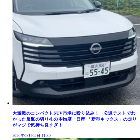
大激戦のコンパクトSUV市場に殴り込み！ 公道テストでわ
かった反撃の切り札の本物度 日産 「新型キックス」の走り
がマジで気持ち良すぎ！
2026年08月05日 11:30