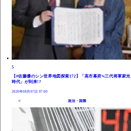
5
【#佐藤優のシン世界地図探索172】「高市幕府≒三代将軍家光
時代」が到来!?
2026年08月07日 07:00
政治・国際