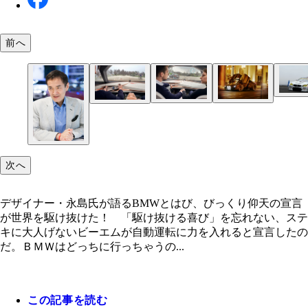
前へ
ＢＭＷ Ｍ６ ＧＴ３今年デビューの市販レーシン
シンＭ６ ＧＴ３。ＦＩＡ－ＧＴ３規定に基づく車
５８５馬力を発揮する４．４リッターＶ８ツインタ
ＢＭＷ ＶＩＳＩＯＮ ＮＥＸＴ １００ＢＭＷ１
搭載。今年のニュル２４時間耐久レースにも参加
０ 周年を機に「次の１００年」をにらんで造られ
が、自動運転コンセプトカーの「ＶＩＳＩＯＮＮＥ
Ｔ １００ 」だ。伸縮自在のフェンダーだけでな
次へ
コンパニオン（副操縦士）を持ち、ステアリングが
された完全自動運転モードも選べる。１００ 年後
デザイナー・永島氏が語るBMWとはび、びっくり仰天の宣言
ＭＷが世に送り出すクルマというのは、キドニーグ
が世界を駆け抜けた！ 「駆け抜ける喜び」を忘れない、ステ
と４連ライトは不変なのだ！ （Ｃ）ＢＭＷ Ｊａ
キに大人げないビーエムが自動運転に力を入れると宣言したの
ｎ
だ。ＢＭＷはどっちに行っちゃうの...
この記事を読む