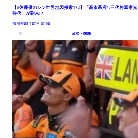
【#佐藤優のシン世界地図探索172】「高市幕府≒三代将軍家光
時代」が到来!?
2026年08月07日 07:00
政治・国際