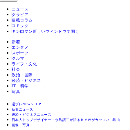
ニュース
グラビア
連載コラム
コミック
キン肉マン
新しいウィンドウで開く
新着
エンタメ
スポーツ
クルマ
ライフ・文化
社会
政治・国際
経済・ビジネス
IT・科学
写真
週プレNEWS TOP
新着ニュース
経済・ビジネスニュース
日本人トップデザイナー・永島譲二が語るＢＭＷがカッコいい理由
画像・写真