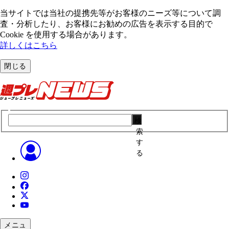
当サイトでは当社の提携先等がお客様のニーズ等について調
査・分析したり、お客様にお勧めの広告を表⽰する⽬的で
Cookie を使⽤する場合があります。
詳しくはこちら
閉じる
検
索
す
る
メニュ