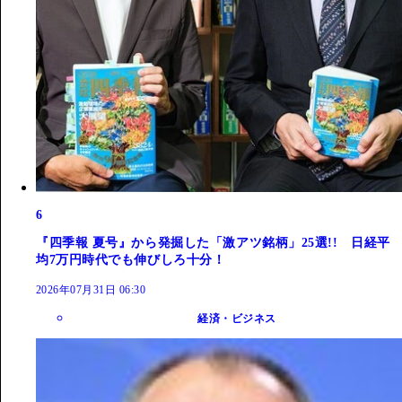
6
『四季報 夏号』から発掘した「激アツ銘柄」25選!! 日経平
均7万円時代でも伸びしろ十分！
2026年07月31日 06:30
経済・ビジネス