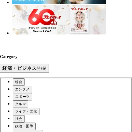
Category
経済・ビジネス
開/閉
総合
エンタメ
スポーツ
クルマ
ライフ・文化
社会
政治・国際