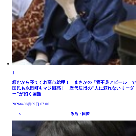
1
頼むから寝てくれ高市総理！ まさかの「寝不足アピール」で
国民も永田町もマジ困惑！ 歴代屈指の"人に頼れないリーダ
ー"が招く国難
2026年08月09日 07:00
政治・国際