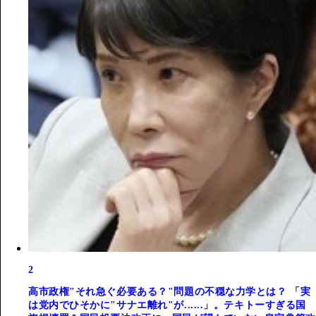
2
高市政権"それ急ぐ必要ある？"問題の不穏な力学とは？ 「実
は党内でひそかに"サナエ離れ"が......」。テキトーすぎる国