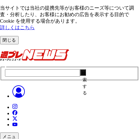
当サイトでは当社の提携先等がお客様のニーズ等について調
査・分析したり、お客様にお勧めの広告を表⽰する⽬的で
Cookie を使⽤する場合があります。
詳しくはこちら
閉じる
検
索
す
る
メニュ