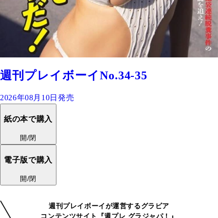
週刊プレイボーイNo.34-35
2026年08月10日発売
紙の本で購入
開/閉
電子版で購入
開/閉
週刊プレイボーイが運営するグラビア
コンテンツサイト『週プレ グラジャパ！』