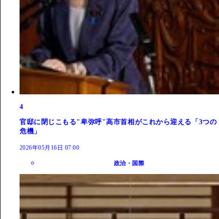
4
官邸に閉じこもる"卑弥呼"高市首相がこれから迎える「3つの
危機」
2026年05月16日 07:00
政治・国際