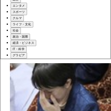
エンタメ
スポーツ
クルマ
ライフ・文化
社会
政治・国際
経済・ビジネス
IT・科学
グラビア