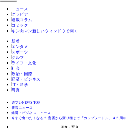
ニュース
グラビア
連載コラム
コミック
キン肉マン
新しいウィンドウで開く
新着
エンタメ
スポーツ
クルマ
ライフ・文化
社会
政治・国際
経済・ビジネス
IT・科学
写真
週プレNEWS TOP
新着ニュース
経済・ビジネスニュース
今すぐ食べたくなる？ 定番から変り種まで「カップヌードル」４５周年
画像・写真