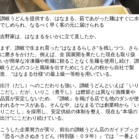
讃岐うどんを提供する、はなまる。茹であがった麺はすぐに水
でしめられ、なるべく早く客の元に届けられる
吉野家は、はなまるをいかに立て直したか。
まず、讃岐で生まれ育った"はなまるらしさ"を残しつつ、さら
に磨きをかけた。例えば、全 国展開を果たした現在も取り扱
いが簡単な冷凍麺や乾麺に頼ることなく生麺を使用し続け、讃
岐うどんのコシと風味を出すためにうどんの粉から自社で製
造、 "はなまる仕様"の最上級一等粉を用いている。
出汁（だし）へのこだわりも強い。讃岐うどんといえば「いり
こだし」だが、いりこ（煮干し） は鰹節とは異なり漁獲量や
品質が安定しないため、『讃岐』を掲げる店でも他のダシが使
われるケースがある。そんな中、はなまるでは創業時から「い
りこだ し」を採用し、安定供給の体制を整え、現在も"本場の
出汁"にこだわり続けている。
こうした企業努力が実り、前出の讃岐うどん店のガイドブック
『恐るべきさぬきうどん（特別版・０９年）』では「一番よく