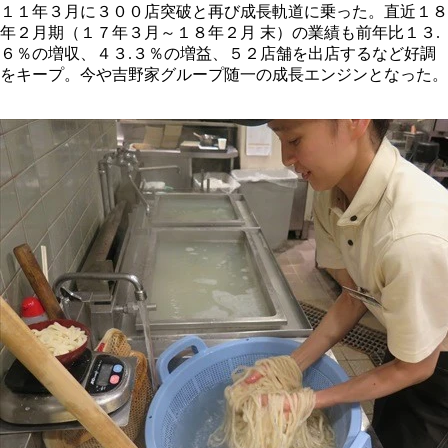
１１年３月に３００店突破と再び成長軌道に乗った。直近１８
年２月期（１７年３月～１８年２月 末）の業績も前年比１３.
６％の増収、４３.３％の増益、５２店舗を出店するなど好調
をキープ。今や吉野家グループ随一の成長エンジンとなった。