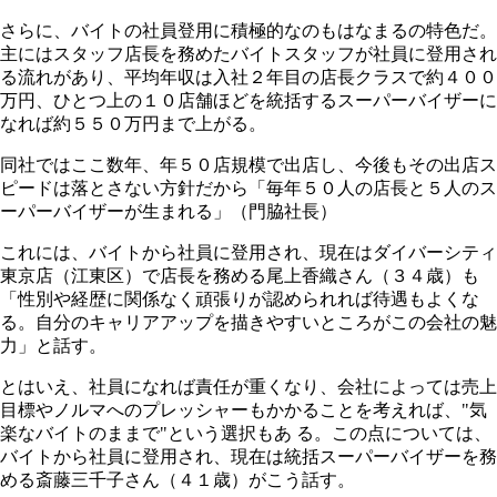
さらに、バイトの社員登用に積極的なのもはなまるの特色だ。
主にはスタッフ店長を務めたバイトスタッフが社員に登用され
る流れがあり、平均年収は入社２年目の店長クラスで約４００
万円、ひとつ上の１０店舗ほどを統括するスーパーバイザーに
なれば約５５０万円まで上がる。
同社ではここ数年、年５０店規模で出店し、今後もその出店ス
ピードは落とさない方針だから「毎年５０人の店長と５人のス
ーパーバイザーが生まれる」（門脇社長）
これには、バイトから社員に登用され、現在はダイバーシティ
東京店（江東区）で店長を務める尾上香織さん（３４歳）も
「性別や経歴に関係なく頑張りが認められれば待遇もよくな
る。自分のキャリアアップを描きやすいところがこの会社の魅
力」と話す。
とはいえ、社員になれば責任が重くなり、会社によっては売上
目標やノルマへのプレッシャーもかかることを考えれば、"気
楽なバイトのままで"という選択もあ る。この点については、
バイトから社員に登用され、現在は統括スーパーバイザーを務
める斎藤三千子さん（４１歳）がこう話す。