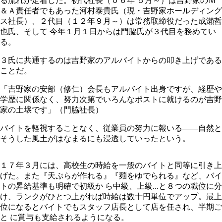
る流れが定着した。初代社長（０６年 ５月～）は吉野家のＭ
＆Ａ責任者でもあった河村泰貴氏（現・吉野家ホールディング
ス社長）、２代目（１２年９月～）は常務取締役だった成瀨哲
也氏、そして 今年１月１日からは門脇氏が３代目を務めてい
る。
３氏に共通するのは吉野家のアルバイトからの叩き上げである
ことだ。
「吉野家の安部（修仁）会長もアルバイト出身ですが、経歴や
学歴に関係なく、努力次第でいろんなポストに就けるのが吉野
家の土壌です」（門脇社長）
バイトを軽視することなく、従業員の努力に報いる――自然と
そうした風土がはなまるにも浸透していったという。
１７年３月には、高校生の時給を一般のバイトと同等に引き上
げた。また『天ぷらが作れる』『麺をゆでられる』など、バイ
トの昇給基準も明確で初級か ら中級、上級...と８つの職位に分
け、ランクがひとつ上がれば時給は数十円単位でアップ。最上
位になるとバイトでもスタッフ店長として店を任され、半期ご
と に賞与も支給されるようになる。