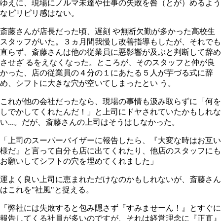
ゆえに、現場にノルマ未達や仕事の失敗を咎（とが）めるよう
なピリピリ感はない。
斎藤さんが店長だった頃、遅刻 や無断欠勤が多かった高校生
スタッフがいた。３ヵ月間我慢し改善指導もしたが、それでも
直らず、斎藤さんは他の従業員に悪影響が及ぶと判断して辞め
させざ るをえなくなった。ところが、そのスタッフと仲が良
かった、店の従業員の４分の１にあたる５人が芋づる式に辞
め、シフトに大きな穴が空いてしまったとい う。
これが他の会社だったなら、現場の事情も汲み取らずに「何を
しでかしてくれたんだ！」と上司にドヤされていたかもしれな
い...。だが、斎藤さんの上司はそうはしなかった。
「上司のスーパーバイザーに報告したら、『大変な時はお互い
様だ』と言って自分も店に出てくれたり、他店のスタッフにも
お願いしてシフトの穴を埋めてくれました」
運よく良い上司に恵まれただけなのかもしれないが、斎藤さん
はこれを"社風"と捉える。
「弊社には失敗すると包み隠さず『すみませーん！』とすぐに
報告してくる社員が多いのですが、それは経営理念に『正直』