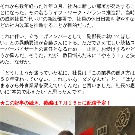
それから数年経った昨年３月、社内に新しい部署が発足するこ
とになった。その名もライフ・ワーク・バランス推進部。当時
の成瀨社長"肝いり"の新設部署で、社員の休日日数を増やすな
どの社内改革を推進することが目的だった。
これに伴い、立ち上げメンバーとして「副部長に就いてほし
い」との異動要請が斎藤さんに下る。ただでさえ忙しい統括ス
ーパーバイザーとの兼任となるため、「正直、お受けするかど
うか悩んだ」そうだ。だが、数日悩んだ末に「やろう！」と決
めた。なぜか。
「どうしようか迷っていた私に、社長は『この業界の働き方は
５０年変わっていない。これじゃあ、ダメなんだ』と、『はな
まるから外食業界を変えていくんだ』と言いました。社長の思
いに"本気で応えたい"と思ったんです」
★この記事の続き、後編は７月１５日に配信予定！