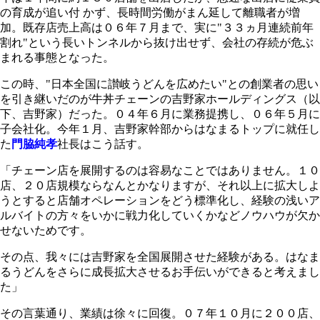
の育成が追い付 かず、長時間労働がまん延して離職者が増
加。既存店売上高は０６年７月まで、実に"３３ヵ月連続前年
割れ"という長いトンネルから抜け出せず、会社の存続が危ぶ
まれる事態となった。
この時、"日本全国に讃岐うどんを広めたい"との創業者の思い
を引き継いだのが牛丼チェーンの吉野家ホールディングス（以
下、吉野家）だった。０４年６月に業務提携し、０６年５月に
子会社化。今年１月、吉野家幹部からはなまるトップに就任し
た
門脇純孝
社長はこう話す。
「チェーン店を展開するのは容易なことではありません。１０
店、２０店規模ならなんとかなりますが、それ以上に拡大しよ
うとすると店舗オペレーションをどう標準化し、経験の浅いア
ルバイトの方々をいかに戦力化していくかなどノウハウが欠か
せないためです。
その点、我々には吉野家を全国展開させた経験がある。はなま
るうどんをさらに成長拡大させるお手伝いができると考えまし
た」
その言葉通り、業績は徐々に回復。０７年１０月に２００店、