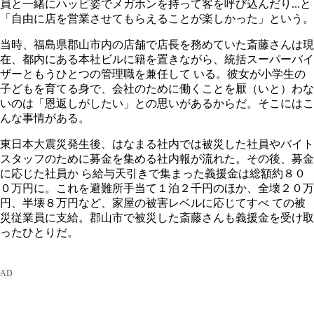
員と一緒にハッピ姿でメガホンを持って客を呼び込んだり...と
「自由に店を営業させてもらえることが楽しかった」という。
当時、福島県郡山市内の店舗で店長を務めていた斎藤さんは現
在、都内にある本社ビルに籍を置きながら、統括スーパーバイ
ザーともうひとつの管理職を兼任して いる。彼女が小学生の
子どもを育てる身で、会社のために働くことを厭（いと）わな
いのは「恩返しがしたい」との思いがあるからだ。そこにはこ
んな事情がある。
東日本大震災発生後、はなまる社内では被災した社員やバイト
スタッフのために募金を集める社内報が流れた。その後、募金
に応じた社員か ら給与天引きで集まった義援金は総額約８０
０万円に。これを避難所手当て１泊２千円のほか、全壊２０万
円、半壊８万円など、家屋の被害レベルに応じてすべ ての被
災従業員に支給。郡山市で被災した斎藤さんも義援金を受け取
ったひとりだ。