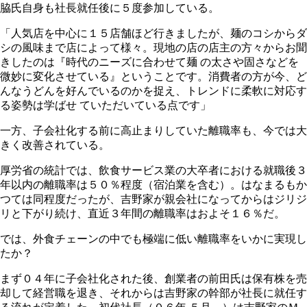
脇氏自身も社長就任後に５度参加している。
「人気店を中心に１５店舗ほど行きましたが、麺のコシからダ
シの風味まで店によって様々。現地の店の店主の方々からお聞
きしたのは『時代のニーズに合わせて麺 の太さや固さなどを
微妙に変化させている』ということです。消費者の方が今、ど
んなうどんを好んでいるのかを捉え、トレンドに柔軟に対応す
る姿勢は学ばせ ていただいている点です」
一方、子会社化する前に高止まりしていた離職率も、今では大
きく改善されている。
厚労省の統計では、飲食サービス業の大卒者における就職後３
年以内の離職率は５０％程度（宿泊業を含む）。はなまるもか
つては同程度だったが、吉野家が親会社になってからはジリジ
リと下がり続け、直近３年間の離職率はおよそ１６％だ。
では、外食チェーンの中でも極端に低い離職率をいかに実現し
たか？
まず０４年に子会社化された後、創業者の前田氏は保有株を売
却して経営職を退き、それからは吉野家の幹部が社長に就任す