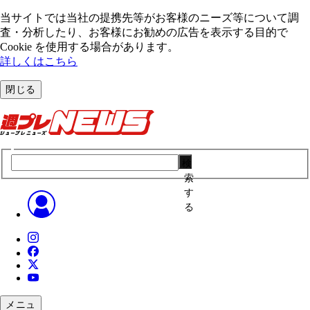
当サイトでは当社の提携先等がお客様のニーズ等について調
査・分析したり、お客様にお勧めの広告を表⽰する⽬的で
Cookie を使⽤する場合があります。
詳しくはこちら
閉じる
検
索
す
る
メニュ