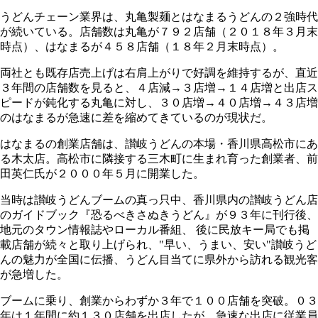
うどんチェーン業界は、丸亀製麺とはなまるうどんの２強時代
が続いている。店舗数は丸亀が７９２店舗（２０１８年３月末
時点）、はなまるが４５８店舗（１８年２月末時点）。
両社とも既存店売上げは右肩上がりで好調を維持するが、直近
３年間の店舗数を見ると、４店減→３店増→１４店増と出店ス
ピードが鈍化する丸亀に対し、３０店増→４０店増→４３店増
のはなまるが急速に差を縮めてきているのが現状だ。
はなまるの創業店舗は、讃岐うどんの本場・香川県高松市にあ
る木太店。高松市に隣接する三木町に生まれ育った創業者、前
田英仁氏が２０００年５月に開業した。
当時は讃岐うどんブームの真っ只中、香川県内の讃岐うどん店
のガイドブック『恐るべきさぬきうどん』が９３年に刊行後、
地元のタウン情報誌やローカル番組、 後に民放キー局でも掲
載店舗が続々と取り上げられ、"早い、うまい、安い"讃岐うど
んの魅力が全国に伝播、うどん目当てに県外から訪れる観光客
が急増した。
ブームに乗り、創業からわずか３年で１００店舗を突破。０３
年は１年間に約１３０店舗を出店したが、急速な出店に従業員