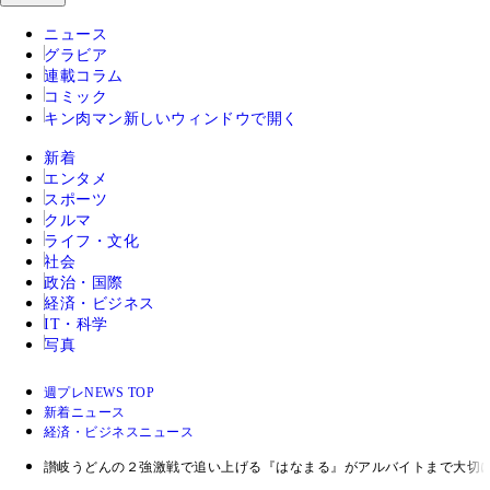
ニュース
グラビア
連載コラム
コミック
キン肉マン
新しいウィンドウで開く
新着
エンタメ
スポーツ
クルマ
ライフ・文化
社会
政治・国際
経済・ビジネス
IT・科学
写真
週プレNEWS TOP
新着ニュース
経済・ビジネスニュース
讃岐うどんの２強激戦で追い上げる『はなまる』がアルバイトまで大切