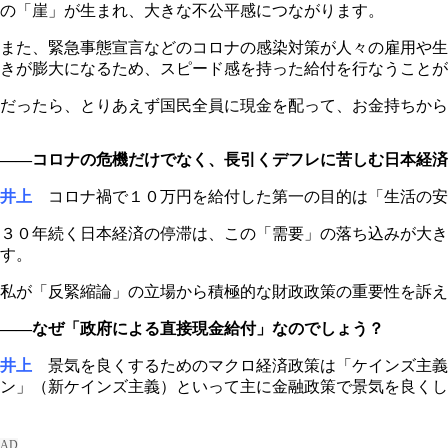
の「崖」が生まれ、大きな不公平感につながります。
また、緊急事態宣言などのコロナの感染対策が人々の雇用や生
きが膨大になるため、スピード感を持った給付を行なうことが
だったら、とりあえず国民全員に現金を配って、お金持ちから
――コロナの危機だけでなく、長引くデフレに苦しむ日本経済
井上
コロナ禍で１０万円を給付した第一の目的は「生活の安
３０年続く日本経済の停滞は、この「需要」の落ち込みが大き
す。
私が「反緊縮論」の立場から積極的な財政政策の重要性を訴え
――なぜ「政府による直接現金給付」なのでしょう？
井上
景気を良くするためのマクロ経済政策は「ケインズ主義
ン」（新ケインズ主義）といって主に金融政策で景気を良くし