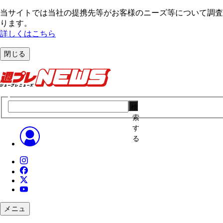
当サイトでは当社の提携先等がお客様のニーズ等について調査・
ります。
詳しくはこちら
閉じる
検
索
す
る
メニュ