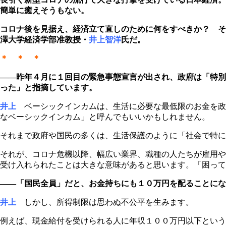
簡単に癒えそうもない。
コロナ後を見据え、経済立て直しのために何をすべきか？ そ
澤大学経済学部准教授・
井上智洋
氏だ。
＊ ＊ ＊
――昨年４月に１回目の緊急事態宣言が出され、政府は「特別
った」と指摘しています。
井上
ベーシックインカムは、生活に必要な最低限のお金を政
なベーシックインカム」と呼んでもいいかもしれません。
それまで政府や国民の多くは、生活保護のように「社会で特に
それが、コロナ危機以降、幅広い業界、職種の人たちが雇用や
受け入れられたことは大きな意味があると思います。「困って
――「国民全員」だと、お金持ちにも１０万円を配ることにな
井上
しかし、所得制限は思わぬ不公平を生みます。
例えば、現金給付を受けられる人に年収１００万円以下という