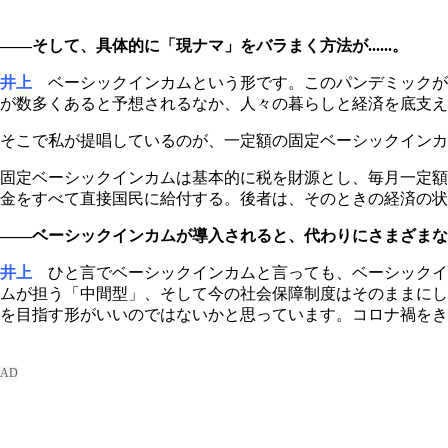
――そして、具体的に「現ナマ」をバラまく方法が......。
井上
ベーシックインカムという形です。このパンデミックが
が数多くあると予想されるなか、人々の暮らしと経済を底支え
そこで私が提唱しているのが、一定額の固定ベーシックインカ
固定ベーシックインカムは基本的に税を財源とし、毎月一定額
金をすべて直接国民に給付する。後者は、そのときの経済の状
――ベーシックインカムが導入されると、代わりにさまざま
井上
ひと言でベーシックインカムと言っても、ベーシックイ
ムが担う「中間型」、そして今の社会保障制度はそのままにし
を目指す形がいいのではないかと思っています。コロナ禍をき