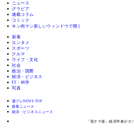
ニュース
グラビア
連載コラム
コミック
キン肉マン
新しいウィンドウで開く
新着
エンタメ
スポーツ
クルマ
ライフ・文化
社会
政治・国際
経済・ビジネス
IT・科学
写真
週プレNEWS TOP
新着ニュース
経済・ビジネスニュース
「現ナマ派」経済学者がズ