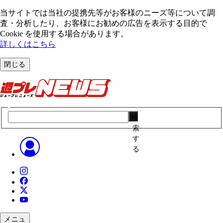
当サイトでは当社の提携先等がお客様のニーズ等について調
査・分析したり、お客様にお勧めの広告を表⽰する⽬的で
Cookie を使⽤する場合があります。
詳しくはこちら
閉じる
検
索
す
る
メニュ