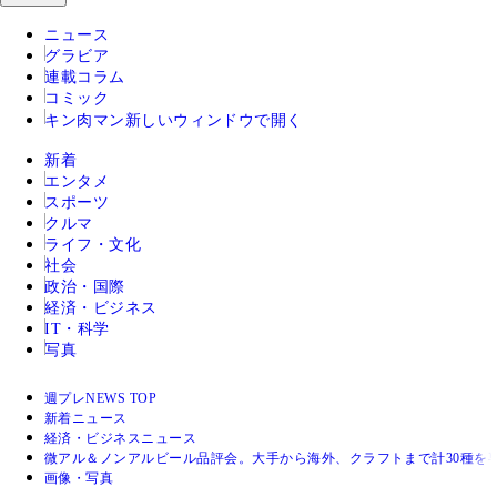
ニュース
グラビア
連載コラム
コミック
キン肉マン
新しいウィンドウで開く
新着
エンタメ
スポーツ
クルマ
ライフ・文化
社会
政治・国際
経済・ビジネス
IT・科学
写真
週プレNEWS TOP
新着ニュース
経済・ビジネスニュース
微アル＆ノンアルビール品評会。大手から海外、クラフトまで計30種を
画像・写真