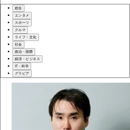
総合
エンタメ
スポーツ
クルマ
ライフ・文化
社会
政治・国際
経済・ビジネス
IT・科学
グラビア