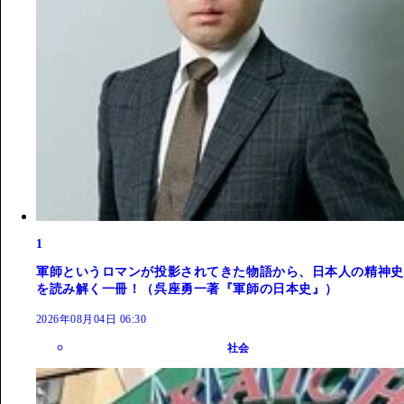
1
軍師というロマンが投影されてきた物語から、日本人の精神史
を読み解く一冊！（呉座勇一著『軍師の日本史』）
2026年08月04日 06:30
社会