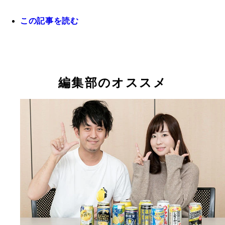
この記事を読む
イサナブルーイング・千田恭弘氏
フードジャーナリスト・はんつ遠藤氏
ビアジャーナリスト・こぐねえ氏
編集部のオススメ