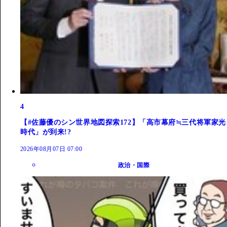
4
【#佐藤優のシン世界地図探索172】「高市幕府≒三代将軍家光
時代」が到来!?
2026年08月07日 07:00
政治・国際