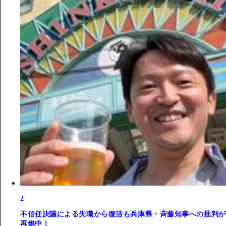
2
不信任決議による失職から復活も兵庫県・斉藤知事への批判が
再燃中！