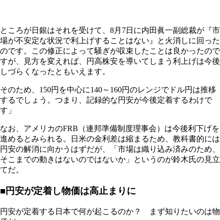
ところが日銀はそれを受けて、8月7日に内田眞一副総裁が『市
場が不安定な状況で利上げすることはない』と火消しに回った
のです。この修正によって騒ぎが収束したことは良かったので
すが、見方を変えれば、円高株安を導いてしまう利上げは今後
しづらくなったともいえます。
そのため、150円を中心に140～160円のレンジでドル円は推移
するでしょう。つまり、記録的な円安が今後定着するわけで
す」
なお、アメリカのFRB（連邦準備制度理事会）は今後利下げを
進めるとみられる。日米の金利差は縮まるため、教科書的には
円安の解消に向かうはずだが、「市場は織り込み済みのため、
そこまでの動きはないのではないか」というのが鈴木氏の見立
てだ。
■円安が定着し物価は高止まりに
円安が定着する日本で何が起こるのか？ まず知りたいのは物