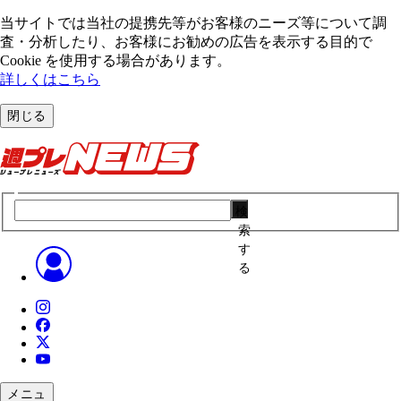
当サイトでは当社の提携先等がお客様のニーズ等について調
査・分析したり、お客様にお勧めの広告を表⽰する⽬的で
Cookie を使⽤する場合があります。
詳しくはこちら
閉じる
検
索
す
る
メニュ