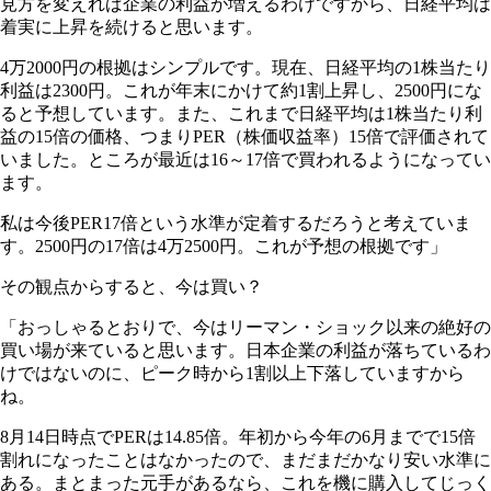
見方を変えれば企業の利益が増えるわけですから、日経平均は
着実に上昇を続けると思います。
4万2000円の根拠はシンプルです。現在、日経平均の1株当たり
利益は2300円。これが年末にかけて約1割上昇し、2500円にな
ると予想しています。また、これまで日経平均は1株当たり利
益の15倍の価格、つまりPER（株価収益率）15倍で評価されて
いました。ところが最近は16～17倍で買われるようになってい
ます。
私は今後PER17倍という水準が定着するだろうと考えていま
す。2500円の17倍は4万2500円。これが予想の根拠です」
その観点からすると、今は買い？
「おっしゃるとおりで、今はリーマン・ショック以来の絶好の
買い場が来ていると思います。日本企業の利益が落ちているわ
けではないのに、ピーク時から1割以上下落していますから
ね。
8月14日時点でPERは14.85倍。年初から今年の6月までで15倍
割れになったことはなかったので、まだまだかなり安い水準に
ある。まとまった元手があるなら、これを機に購入してじっく