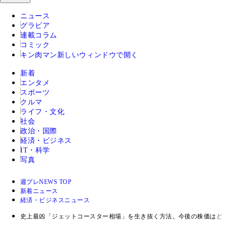
ニュース
グラビア
連載コラム
コミック
キン肉マン
新しいウィンドウで開く
新着
エンタメ
スポーツ
クルマ
ライフ・文化
社会
政治・国際
経済・ビジネス
IT・科学
写真
週プレNEWS TOP
新着ニュース
経済・ビジネスニュース
史上最凶「ジェットコースター相場」を生き抜く方法。今後の株価はど