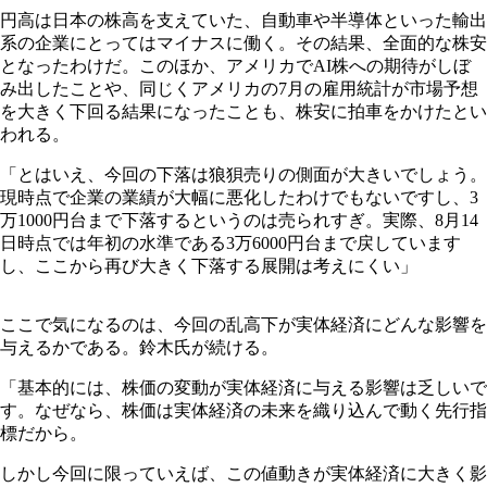
円高は日本の株高を支えていた、自動車や半導体といった輸出
系の企業にとってはマイナスに働く。その結果、全面的な株安
となったわけだ。このほか、アメリカでAI株への期待がしぼ
み出したことや、同じくアメリカの7月の雇用統計が市場予想
を大きく下回る結果になったことも、株安に拍車をかけたとい
われる。
「とはいえ、今回の下落は狼狽売りの側面が大きいでしょう。
現時点で企業の業績が大幅に悪化したわけでもないですし、3
万1000円台まで下落するというのは売られすぎ。実際、8月14
日時点では年初の水準である3万6000円台まで戻しています
し、ここから再び大きく下落する展開は考えにくい」
ここで気になるのは、今回の乱高下が実体経済にどんな影響を
与えるかである。鈴木氏が続ける。
「基本的には、株価の変動が実体経済に与える影響は乏しいで
す。なぜなら、株価は実体経済の未来を織り込んで動く先行指
標だから。
しかし今回に限っていえば、この値動きが実体経済に大きく影