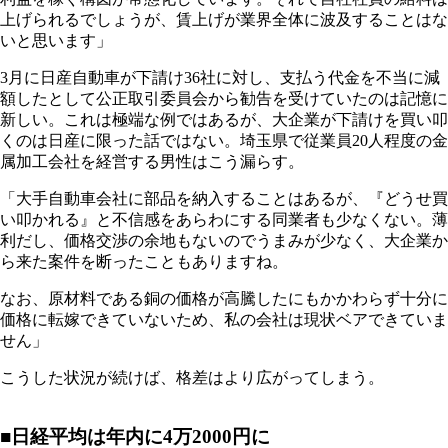
上げられるでしょうが、賃上げが業界全体に波及することはな
いと思います」
3月に日産自動車が下請け36社に対し、支払う代金を不当に減
額したとして公正取引委員会から勧告を受けていたのは記憶に
新しい。これは極端な例ではあるが、大企業が下請けを買い叩
くのは日産に限った話ではない。埼玉県で従業員20人程度の金
属加工会社を経営する男性はこう漏らす。
「大手自動車会社に部品を納入することはあるが、『どうせ買
い叩かれる』と不信感をあらわにする同業者も少なくない。薄
利だし、価格交渉の余地もないのでうまみが少なく、大企業か
ら来た案件を断ったこともありますね。
なお、原材料である銅の価格が高騰したにもかかわらず十分に
価格に転嫁できていないため、私の会社は現状ベアできていま
せん」
こうした状況が続けば、格差はより広がってしまう。
■日経平均は年内に4万2000円に