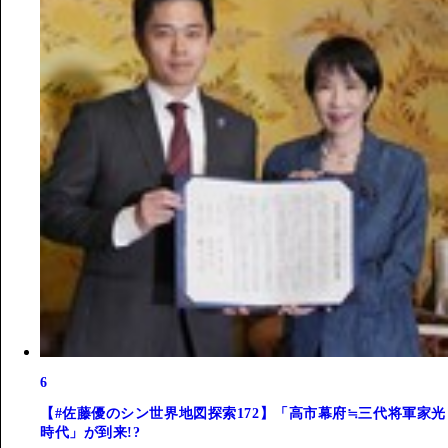
6
【#佐藤優のシン世界地図探索172】「高市幕府≒三代将軍家光
時代」が到来!?