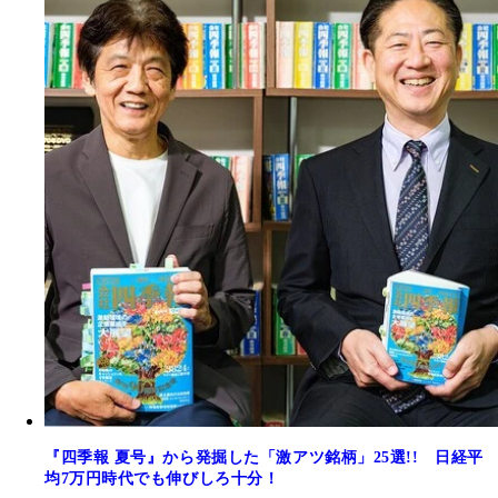
『四季報 夏号』から発掘した「激アツ銘柄」25選!! 日経平
均7万円時代でも伸びしろ十分！