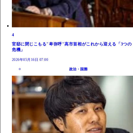
4
官邸に閉じこもる"卑弥呼"高市首相がこれから迎える「3つの
危機」
2026年05月16日 07:00
政治・国際