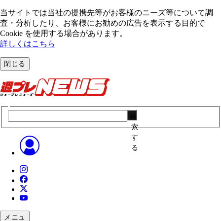
当サイトでは当社の提携先等がお客様のニーズ等について調
査・分析したり、お客様にお勧めの広告を表⽰する⽬的で
Cookie を使⽤する場合があります。
詳しくはこちら
閉じる
検
索
す
る
メニュ