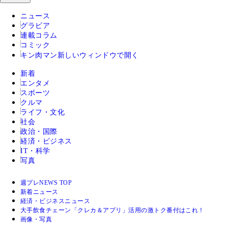
ニュース
グラビア
連載コラム
コミック
キン肉マン
新しいウィンドウで開く
新着
エンタメ
スポーツ
クルマ
ライフ・文化
社会
政治・国際
経済・ビジネス
IT・科学
写真
週プレNEWS TOP
新着ニュース
経済・ビジネスニュース
大手飲食チェーン「クレカ＆アプリ」活用の激トク番付はこれ！
画像・写真