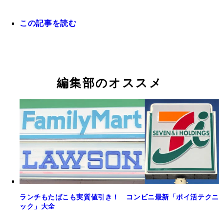
この記事を読む
編集部のオススメ
My ROYAL。現状、2枚の最強クレカの高還元がな
バーガーキング公式アプリ。マックやモスと比べお
松屋フーズ公式アプリ。独自ポイント、ランク制な
吉野家公式アプリ。オトクなクーポンが配信され、
マクドナルド。クーポン、モバイルオーダー、マッ
すかいらーくアプリ。すかいらーくグループ全店に
イヤルホストとてんや。しかし、アプリは独自ポイ
高めのイメージがあるバーキン。アプリのクーポン
導入され、とにかくポイントがたまる松屋。若干、
に独自の電子マネー「吉野家プリカ」にも対応。V
リバリーなどアプリからすべて簡単操作で利用可能
したクーポンを配信。さらに独自ポイントもたまり
があり2重取りに対応。クーポンも配信中！
200円前後の割引が当たり前！ ランク制でもらえ
テムが複雑ですが、三菱UFJカードの支払いで最強
ント、楽天ポイントとのポイント2重取りもOKで
井住友カードの支払いならVポイントが最大7％還
天、Vポイントとの3重取りも簡単。最強のファミ
商品も大充実！
トク度！
す！
プリ！
三井住友カード（NL）（年会費／無料）スマホの
三菱UFJカード（年会費／無料）「楽Pay」の登録
majica donpen card（年会費／無料）ドン・キホー
JCBカード S（年会費／無料）。クラブオフの特典
決済を利用することで、Vポイントを最大7％還元
ホでの支払い、『MUFGカードアプリ』へのログ
の支払いでmajicaポイントを1.5％還元。さらにク
でなく、スターバックスカードのオンライン入金・
チェーン、コンビニを中心に高還元で使える一枚。
どの条件をクリアした場合のグローバルポイントの
フの特典が付帯。ガソリンスタンドの宇佐美で給油
トチャージで最大10％相当のポイント還元。新規
で2万1600円相当のVポイントがもらえるキャンペ
還元率は15％。通常でも5.5％還元の高スペックク
L引きというミラクルな優待も付帯する激トクな一
最大2万7000円のキャッシュバックもあり！
実施中！ 最大7%還元の飲食チェーン…サイゼリ
カ！ 最大15%還元の飲食チェーン…くら寿司、ス
スト、バーミヤン、吉野家、マクドナルド、モスバ
ー、松屋、松のや、マイカリー食堂
ランチもたばこも実質値引き！ コンビニ最新「ポイ活テクニ
ー、ケンタッキーフライドチキン、ドトール
ック」大全