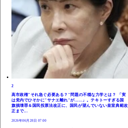
2
高市政権"それ急ぐ必要ある？"問題の不穏な力学とは？ 「実
は党内でひそかに"サナエ離れ"が......」。テキトーすぎる国
旗損壊罪＆国民投票法改正に、国民が望んでいない皇室典範改
正まで...
2026年06月28日 07:00