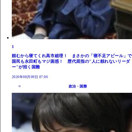
1
頼むから寝てくれ高市総理！ まさかの「寝不足アピール」で
国民も永田町もマジ困惑！ 歴代屈指の"人に頼れないリーダ
ー"が招く国難
2026年08月09日 07:00
政治・国際