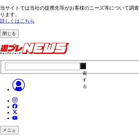
当サイトでは当社の提携先等がお客様のニーズ等について調査・
ります。
詳しくはこちら
閉じる
検
索
す
る
メニュ