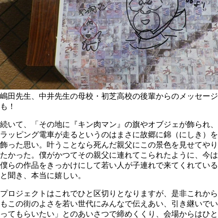
嶋田先生、中井先生の母校・初芝高校の後輩からのメッセージ
も！
続いて、「その地に『キン肉マン』の旗やオブジェが飾られ、
ラッピング電車が走るというのはまさに故郷に錦（にしき）を
飾った思い。叶うことなら死んだ親父にこの景色を見せてやり
たかった。僕がかつてその親父に連れてこられたように、今は
僕らの作品をきっかけにして若い人が子連れで来てくれている
と聞き、本当に嬉しい。
プロジェクトはこれでひと区切りとなりますが、是非これから
もこの街のよさを若い世代にみんなで伝えあい、引き継いでい
ってもらいたい」とのあいさつで締めくくり、会場からはひと