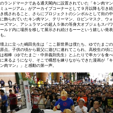
のランドマークである通天閣内に設置されていた「キン肉マン
ミュージアム」がアーカイブコーナーとして９月以降も引き続
き残されること、さらにプロジェクトのシンボルとして街の中
に飾られていたキン肉マン、テリーマン、ロビンマスク、ウォ
ーズマン、アシュラマンの超人５体の等身大オブジェもスパワ
ールド内に場所を移して展示され続けるーーという嬉しい発表
も。
壇上に立った嶋田先生は「ここ新世界は僕たち、ゆでたまごの
原点。子供の頃から親父に遊びに連れてこられ、高校生の頃に
は相棒（ゆでたまご・中井義則先生）とふたりで串カツを食べ
に来るようになり、そこで構想を練りながらできた漫画が『キ
ン肉マン』」と感動の第一声。