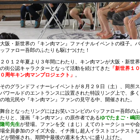
大阪・新世界の『キン肉マン』ファイナルイベントの様子。バ
ッファロー吾郎のふたりも駆けつけた！
２０１２年夏より３年間にわたり、キン肉マンが大阪・新世界
の街公認キャラクターとなって活動を続けてきた
「新世界１０
０周年キン肉マンプロジェクト」
。
そのグランドフィナーレイベントが８月２９日（土）、同所ス
パワールドのエントランスに設置された特設リング上で、多く
の地元民や『キン肉マン』ファンの見守る中、開催された。
舞台となったリングにはお笑いコンビのバッファロー吾郎のふ
たりと、漫画『キン肉マン』の原作者である
ゆでたまご・嶋田
隆司先生
が登場。ファンを交（まじ）えてのトークショーや会
場全員参加のクイズ大会、イチ推し超人イラストコンテストな
どが開催され、期間中最後の週末を大いに盛り上げた。