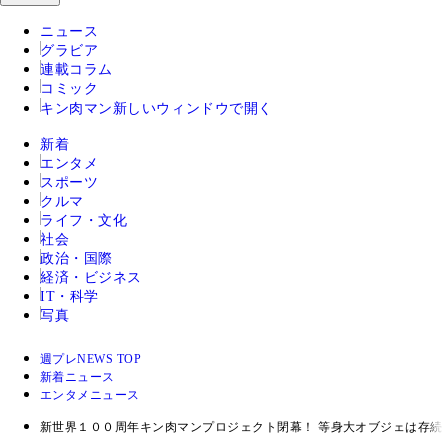
ニュース
グラビア
連載コラム
コミック
キン肉マン
新しいウィンドウで開く
新着
エンタメ
スポーツ
クルマ
ライフ・文化
社会
政治・国際
経済・ビジネス
IT・科学
写真
週プレNEWS TOP
新着ニュース
エンタメニュース
新世界１００周年キン肉マンプロジェクト閉幕！ 等身大オブジェは存続