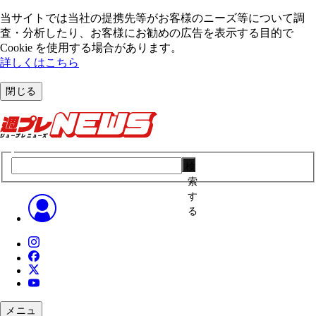
当サイトでは当社の提携先等がお客様のニーズ等について調
査・分析したり、お客様にお勧めの広告を表⽰する⽬的で
Cookie を使⽤する場合があります。
詳しくはこちら
閉じる
検
索
す
る
メニュ