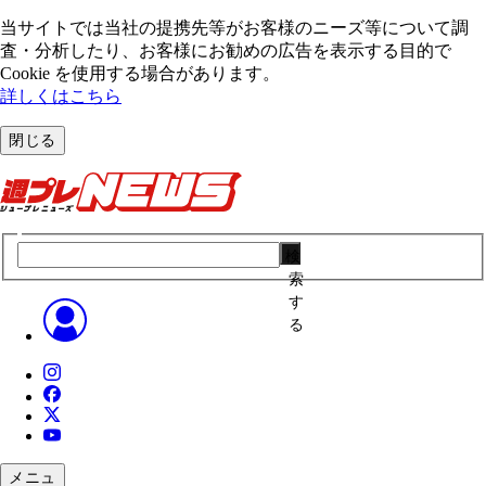
当サイトでは当社の提携先等がお客様のニーズ等について調
査・分析したり、お客様にお勧めの広告を表⽰する⽬的で
Cookie を使⽤する場合があります。
詳しくはこちら
閉じる
検
索
す
る
メニュ