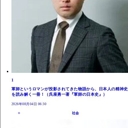
1
軍師というロマンが投影されてきた物語から、日本人の精神史
を読み解く一冊！（呉座勇一著『軍師の日本史』）
2026年08月04日 06:30
社会