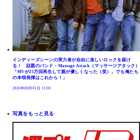
インディーズシーンの実力者が自由に楽しいロックを届け
る！ 話題のバンド・Massage Attack（マッサージアタック）
「MVが25万回再生して親が優しくなった（笑）。でも俺たち
の本領発揮はこれから！」
2026年08月01日 13:00
写真をもっと見る