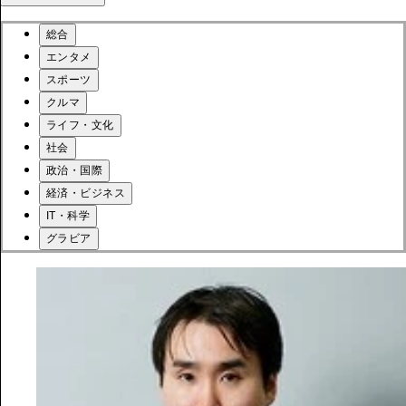
総合
エンタメ
スポーツ
クルマ
ライフ・文化
社会
政治・国際
経済・ビジネス
IT・科学
グラビア