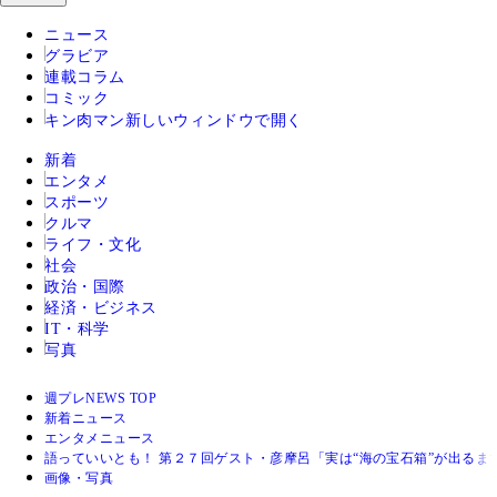
ニュース
グラビア
連載コラム
コミック
キン肉マン
新しいウィンドウで開く
新着
エンタメ
スポーツ
クルマ
ライフ・文化
社会
政治・国際
経済・ビジネス
IT・科学
写真
週プレNEWS TOP
新着ニュース
エンタメニュース
語っていいとも！ 第２７回ゲスト・彦摩呂「実は“海の宝石箱”が出るま
画像・写真