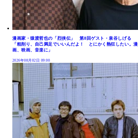
漫画家・猿渡哲也の「烈侠伝」 第8回ゲスト・泉谷しげる
「粗削り、自己満足でいいんだよ！ とにかく熱狂したい。漫
画、映画、音楽に」
2026年08月02日 09:00