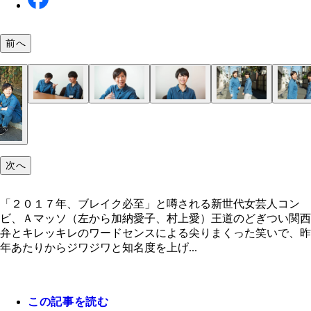
前へ
Ａマッソ・村上愛
Ａマッソ・加納愛子
次へ
「２０１７年、ブレイク必至」と噂される新世代女芸人コン
ビ、Ａマッソ（左から加納愛子、村上愛）王道のどぎつい関西
弁とキレッキレのワードセンスによる尖りまくった笑いで、昨
年あたりからジワジワと知名度を上げ...
この記事を読む