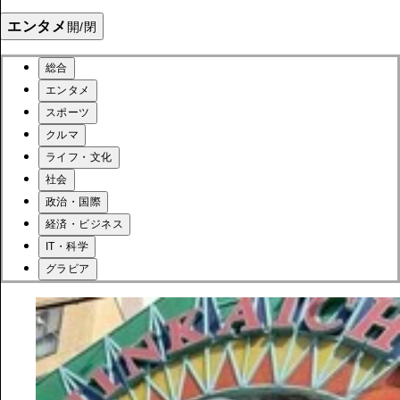
エンタメ
開/閉
総合
エンタメ
スポーツ
クルマ
ライフ・文化
社会
政治・国際
経済・ビジネス
IT・科学
グラビア