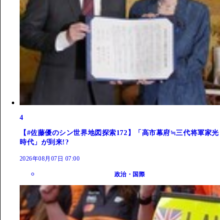
4
【#佐藤優のシン世界地図探索172】「高市幕府≒三代将軍家光
時代」が到来!?
2026年08月07日 07:00
政治・国際