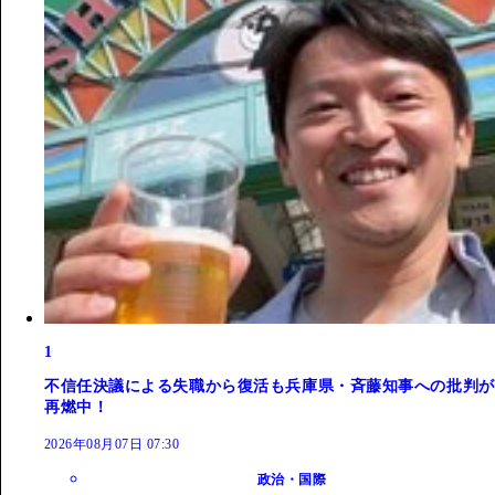
1
不信任決議による失職から復活も兵庫県・斉藤知事への批判が
再燃中！
2026年08月07日 07:30
政治・国際