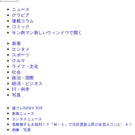
ニュース
グラビア
連載コラム
コミック
キン肉マン
新しいウィンドウで開く
新着
エンタメ
スポーツ
クルマ
ライフ・文化
社会
政治・国際
経済・ビジネス
IT・科学
写真
週プレNEWS TOP
新着ニュース
エンタメニュース
黒柳徹子も太鼓判！？『Ｍ－１』で注目度急上昇の女芸人コンビ、Ａマ
画像・写真