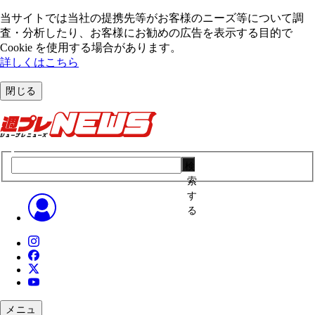
当サイトでは当社の提携先等がお客様のニーズ等について調
査・分析したり、お客様にお勧めの広告を表⽰する⽬的で
Cookie を使⽤する場合があります。
詳しくはこちら
閉じる
検
索
す
る
メニュ