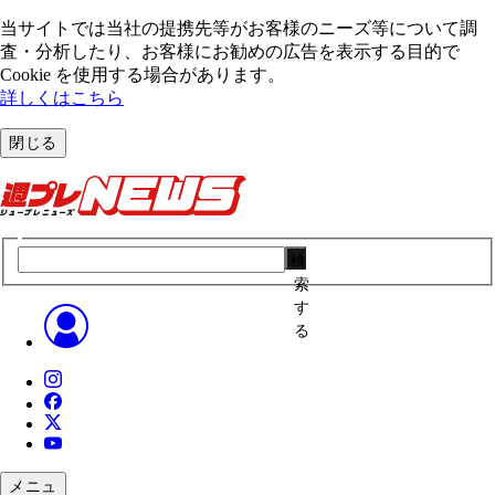
当サイトでは当社の提携先等がお客様のニーズ等について調
査・分析したり、お客様にお勧めの広告を表⽰する⽬的で
Cookie を使⽤する場合があります。
詳しくはこちら
閉じる
検
索
す
る
メニュ