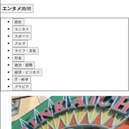
エンタメ
開/閉
総合
エンタメ
スポーツ
クルマ
ライフ・文化
社会
政治・国際
経済・ビジネス
IT・科学
グラビア