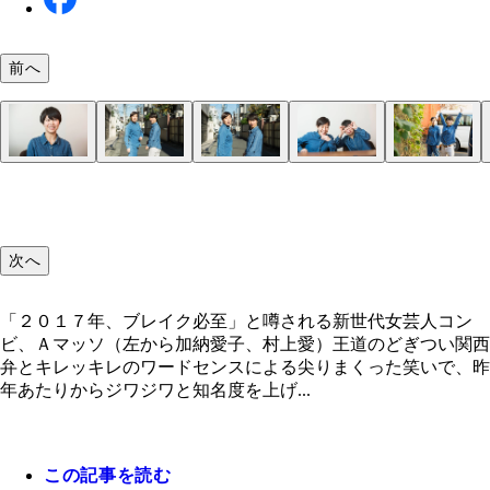
前へ
Ａマッソ・村上愛
Ａマッソ・加納愛子
次へ
「２０１７年、ブレイク必至」と噂される新世代女芸人コン
ビ、Ａマッソ（左から加納愛子、村上愛）王道のどぎつい関西
弁とキレッキレのワードセンスによる尖りまくった笑いで、昨
年あたりからジワジワと知名度を上げ...
この記事を読む