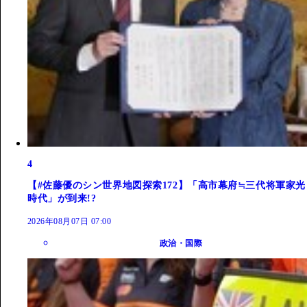
4
【#佐藤優のシン世界地図探索172】「高市幕府≒三代将軍家光
時代」が到来!?
2026年08月07日 07:00
政治・国際