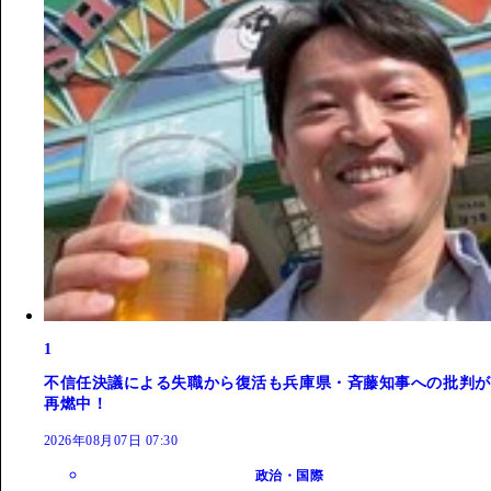
1
不信任決議による失職から復活も兵庫県・斉藤知事への批判が
再燃中！
2026年08月07日 07:30
政治・国際