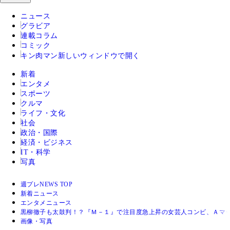
ニュース
グラビア
連載コラム
コミック
キン肉マン
新しいウィンドウで開く
新着
エンタメ
スポーツ
クルマ
ライフ・文化
社会
政治・国際
経済・ビジネス
IT・科学
写真
週プレNEWS TOP
新着ニュース
エンタメニュース
黒柳徹子も太鼓判！？『Ｍ－１』で注目度急上昇の女芸人コンビ、Ａマ
画像・写真