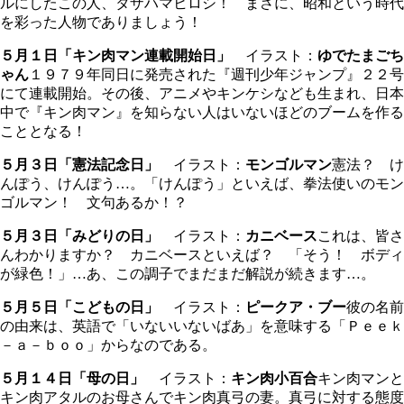
ルにしたこの人、タザハマヒロシ！ まさに、昭和という時代
を彩った人物でありましょう！
５月１日「キン肉マン連載開始日」
イラスト：
ゆでたまごち
ゃん
１９７９年同日に発売された『週刊少年ジャンプ』２２号
にて連載開始。その後、アニメやキンケシなども生まれ、日本
中で『キン肉マン』を知らない人はいないほどのブームを作る
こととなる！
５月３日「憲法記念日」
イラスト：
モンゴルマン
憲法？ け
んぽう、けんぽう…。「けんぽう」といえば、拳法使いのモン
ゴルマン！ 文句あるか！？
５月３日「みどりの日」
イラスト：
カニベース
これは、皆さ
んわかりますか？ カニベースといえば？ 「そう！ ボディ
が緑色！」…あ、この調子でまだまだ解説が続きます…。
５月５日「こどもの日」
イラスト：
ピークア・ブー
彼の名前
の由来は、英語で「いないいないばあ」を意味する「Ｐｅｅｋ
－ａ－ｂｏｏ」からなのである。
５月１４日「母の日」
イラスト：
キン肉小百合
キン肉マンと
キン肉アタルのお母さんでキン肉真弓の妻。真弓に対する態度