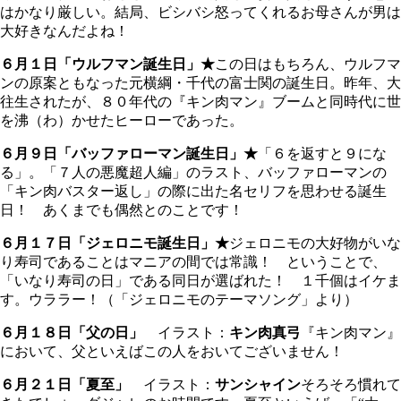
はかなり厳しい。結局、ビシバシ怒ってくれるお母さんが男は
大好きなんだよね！
６月１日「ウルフマン誕生日」★
この日はもちろん、ウルフマ
ンの原案ともなった元横綱・千代の富士関の誕生日。昨年、大
往生されたが、８０年代の『キン肉マン』ブームと同時代に世
を沸（わ）かせたヒーローであった。
６月９日「バッファローマン誕生日」★
「６を返すと９にな
る」。「７人の悪魔超人編」のラスト、バッファローマンの
「キン肉バスター返し」の際に出た名セリフを思わせる誕生
日！ あくまでも偶然とのことです！
６月１７日「ジェロニモ誕生日」★
ジェロニモの大好物がいな
り寿司であることはマニアの間では常識！ ということで、
「いなり寿司の日」である同日が選ばれた！ １千個はイケま
す。ウララー！（「ジェロニモのテーマソング」より）
６月１８日「父の日」
イラスト：
キン肉真弓
『キン肉マン』
において、父といえばこの人をおいてございません！
６月２１日「夏至」
イラスト：
サンシャイン
そろそろ慣れて