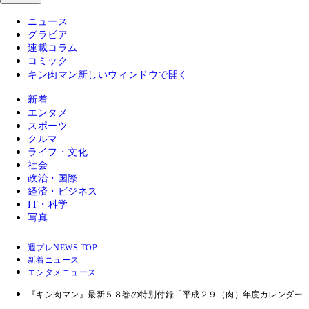
ニュース
グラビア
連載コラム
コミック
キン肉マン
新しいウィンドウで開く
新着
エンタメ
スポーツ
クルマ
ライフ・文化
社会
政治・国際
経済・ビジネス
IT・科学
写真
週プレNEWS TOP
新着ニュース
エンタメニュース
『キン肉マン』最新５８巻の特別付録「平成２９（肉）年度カレンダー