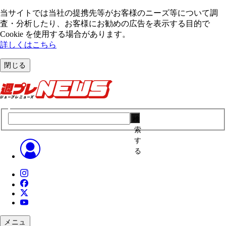
当サイトでは当社の提携先等がお客様のニーズ等について調
査・分析したり、お客様にお勧めの広告を表⽰する⽬的で
Cookie を使⽤する場合があります。
詳しくはこちら
閉じる
検
索
す
る
メニュ