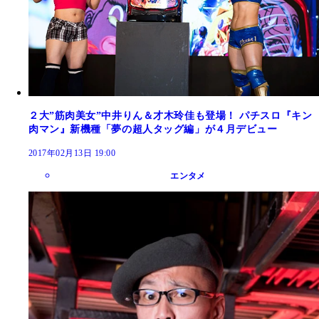
２大”筋肉美女”中井りん＆才木玲佳も登場！ パチスロ『キン
肉マン』新機種「夢の超人タッグ編」が４月デビュー
2017年02月13日 19:00
エンタメ