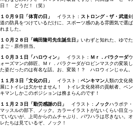
日！ どうだ！（笑）
１０月９日「体育の日」
イラスト：
ストロング・ザ・武道
剣
道の防具をつけているだけに、スポーツ感のある雰囲気で選ば
れました。
１０月２８日「嶋田隆司先生誕生日」
いわずと知れた、ゆでた
まご・原作担当。
１０月３１日「ハロウィン」
イラスト：
Ｍｒ．バラクーダ
ウ
ォーズマンの師匠、Ｍｒ．バラクーダがロビンマスクの変装し
た姿だったのは有名な話。お、変装！？ ハロウィンじゃん。
１１月３日「文化の日」
イラスト：
ベンキマン
人類の文化発
展にトイレは欠かせません！ トイレ文化発祥の貢献者、ベン
キマンしかこのポジションは務まらんのです！
１１月２３日「勤労感謝の日」
イラスト：
ノック
ハラボテ・
マッスルの部下、ノック。カラーイラストがないくらい目立っ
ていないが、上司からのムチャぶり、パワハラは尽きない。オ
レたちは見ているぞ、ノック！