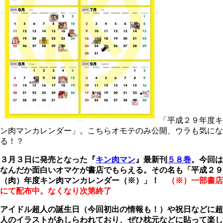
「平成２９年度キ
ン肉マンカレンダー」。こちらオモテのみ公開、ウラも気にな
る！？
３月３日に発売となった『
キン肉マン
』最新刊
５８巻
。今回は
なんだか面白いオマケが書店でもらえる。その名も「平成２９
（肉）年度キン肉マンカレンダー（※）」！
（※）一部書店
にて配布中。なくなり次第終了
アイドル超人の誕生日（今回初出の情報も！）や祝日などに超
人のイラストがあしらわれており、ぜひ枕元などに貼って楽し