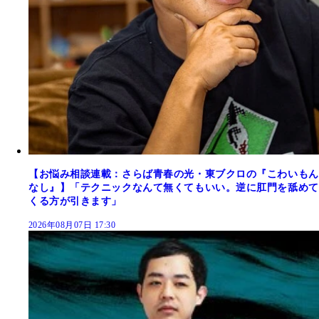
【お悩み相談連載：さらば青春の光・東ブクロの『こわいもん
なし』】「テクニックなんて無くてもいい。逆に肛門を舐めて
くる方が引きます」
2026年08月07日 17:30