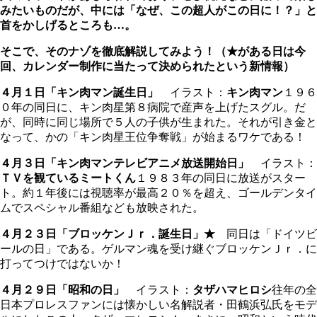
みたいものだが、中には「なぜ、この超人がこの日に！？」と
首をかしげるところも…。
そこで、そのナゾを徹底解説してみよう！
（★がある日は今
回、カレンダー制作に当たって決められたという新情報）
４月１日「キン肉マン誕生日」
イラスト：
キン肉マン
１９６
０年の同日に、キン肉星第８病院で産声を上げたスグル。だ
が、同時に同じ場所で５人の子供が生まれた。それが引き金と
なって、かの「キン肉星王位争奪戦」が始まるワケである！
４月３日「キン肉マンテレビアニメ放送開始日」
イラスト：
ＴＶを観ているミートくん
１９８３年の同日に放送がスター
ト。約１年後には視聴率が最高２０％を超え、ゴールデンタイ
ムでスペシャル番組なども放映された。
４月２３日「ブロッケンＪｒ．誕生日」
★
同日は「ドイツビ
ールの日」である。ゲルマン魂を受け継ぐブロッケンＪｒ．に
打ってつけではないか！
４月２９日「昭和の日」
イラスト：
タザハマヒロシ
往年の全
日本プロレスファンには懐かしい名解説者・田鶴浜弘氏をモデ