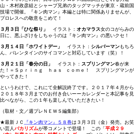
山・木村政彦組とシャープ兄弟のタッグマッチが東京・蔵前国
技場で開催。『キン肉マン』本編とは特に関係ありませんが、
プロレスへの敬意をこめて！
３月３日「ひな祭り」
イラスト：
オカマラス
女のコがらみの
日に、悪ふざけをしちゃうのは『キン肉マン』の悪いクセ！
３月１４日「ホワイトデー」
イラスト：
シルバーマン
もちろ
ん、バレンタインのサイコマンと対応しています（笑）！
３月２１日「春分の日」
イラスト：
スプリングマン
春が来
た！＝Ｓｐｒｉｎｇ ｈａｓ ｃｏｍｅ！ スプリングマンが
やってきた！
というわけで、これにて全解説終了です。２０１７年４月から
２０１８年３月までのお付き合いーーカレンダーと本記事を見
比べながら、この１年も楽しんでいただきたい！
（取材・文／週プレＮＥＷＳ編集部）
★最新ＪＣ
『キン肉マン』５８巻
は３月３日（金）発売。お笑
い芸人
バカリズム
が帯コメントで登場！ この「
平成２９