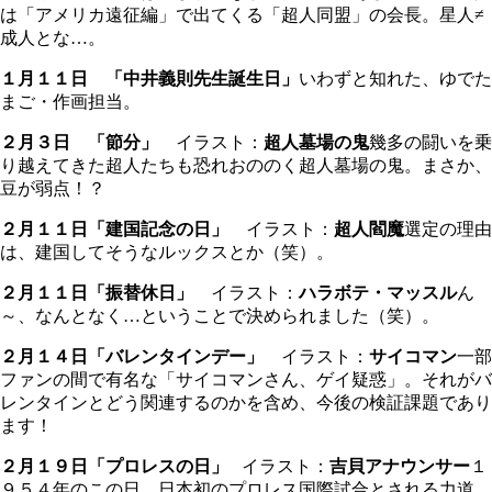
は「アメリカ遠征編」で出てくる「超人同盟」の会長。星人≠
成人とな…。
１月１１日 「中井義則先生誕生日」
いわずと知れた、ゆでた
まご・作画担当。
２月３日 「節分」
イラスト：
超人墓場の鬼
幾多の闘いを乗
り越えてきた超人たちも恐れおののく超人墓場の鬼。まさか、
豆が弱点！？
２月１１日「建国記念の日」
イラスト：
超人閻魔
選定の理由
は、建国してそうなルックスとか（笑）。
２月１１日「振替休日」
イラスト：
ハラボテ・マッスル
ん
～、なんとなく…ということで決められました（笑）。
２月１４日「バレンタインデー」
イラスト：
サイコマン
一部
ファンの間で有名な「サイコマンさん、ゲイ疑惑」。それがバ
レンタインとどう関連するのかを含め、今後の検証課題であり
ます！
２月１９日「プロレスの日」
イラスト：
吉貝アナウンサー
１
９５４年のこの日、日本初のプロレス国際試合とされる力道