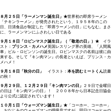
８月２５日「ラーメンマン誕生日」★
世界初の即席ラーメン
「チキンラーメン」が発売されたという、１９５８年のこの
日、日清食品が制定した「即席ラーメンの日」にちなむ。まさ
に、ラーメンマンにふさわしい日である
９月１８日「ロビンマスク誕生日」（「
敬老の日」）★
イラ
スト：
プリンス・カメハメ
英国レスリング界の英雄、「人間風
車」ビル・ロビンソンの誕生日。ロビンマスクの名前は彼に由
来する。そして『キン肉マン』の長老といえば、プリンス・カ
メハメ！
９月１８日「秋分の日」
イラスト：
本を読むミートくん
読書
の秋！
９月２９日、１２月２９日「キン肉マンの日」
２９日で金曜日
の日は「キン肉マンの日」！ ２００８年から日本記念日協会
より公式に認定されています！
１０月１日「ウォーズマン誕生日」★
「コーホー、コーホー」
…おなじみのウォーズマンの呼吸音ですが、同日はコーヒーの