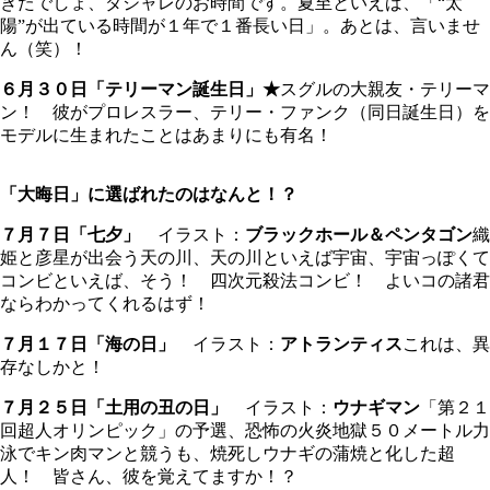
きたでしょ、ダジャレのお時間です。夏至といえば、「“太
陽”が出ている時間が１年で１番長い日」。あとは、言いませ
ん（笑）！
６月３０日「テリーマン誕生日」★
スグルの大親友・テリーマ
ン！ 彼がプロレスラー、テリー・ファンク（同日誕生日）を
モデルに生まれたことはあまりにも有名！
「大晦日」に選ばれたのはなんと！？
７月７日「七夕」
イラスト：
ブラックホール＆ペンタゴン
織
姫と彦星が出会う天の川、天の川といえば宇宙、宇宙っぽくて
コンビといえば、そう！ 四次元殺法コンビ！ よいコの諸君
ならわかってくれるはず！
７月１７日「海の日」
イラスト：
アトランティス
これは、異
存なしかと！
７月２５日「土用の丑の日」
イラスト：
ウナギマン
「第２１
回超人オリンピック」の予選、恐怖の火炎地獄５０メートル力
泳でキン肉マンと競うも、焼死しウナギの蒲焼と化した超
人！ 皆さん、彼を覚えてますか！？