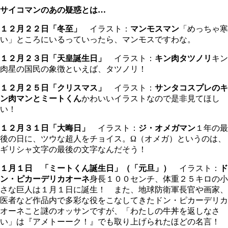
サイコマンのあの疑惑とは…
１２月２２日「冬至」
イラスト：
マンモスマン
「めっちゃ寒
い」ところにいるっていったら、マンモスですわな。
１２月２３日「天皇誕生日」
イラスト：
キン肉タツノリ
キン
肉星の国民の象徴といえば、タツノリ！
１２月２５日「クリスマス」
イラスト：
サンタコスプレのキ
ン肉マンとミートくん
かわいいイラストなので是非見てほし
い！
１２月３１日「大晦日」
イラスト：
ジ・オメガマン
１年の最
後の日に、ツウな超人をチョイス。Ω（オメガ）というのは、
ギリシャ文字の最後の文字なんだそう！
１月１日 「ミートくん誕生日」（
「元旦」）
イラスト：
ド
ン・ピカーデリカオーネ
身長１００センチ、体重２５キロの小
さな巨人は１月１日に誕生！ また、地球防衛軍長官や画家、
医者など作品内で多彩な役をこなしてきたドン・ピカーデリカ
オーネこと謎のオッサンですが、「わたしの牛丼を返しなさ
い」は『アメトーーク！』でも取り上げられたほどの名言！