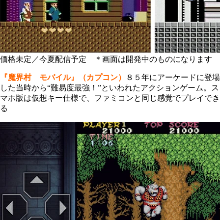
価格未定／今夏配信予定 ＊画面は開発中のものになります
『魔界村 モバイル』（カプコン）
８５年にアーケードに登場
した当時から“難易度最強！”といわれたアクションゲーム。ス
マホ版は仮想キー仕様で、ファミコンと同じ感覚でプレイでき
る