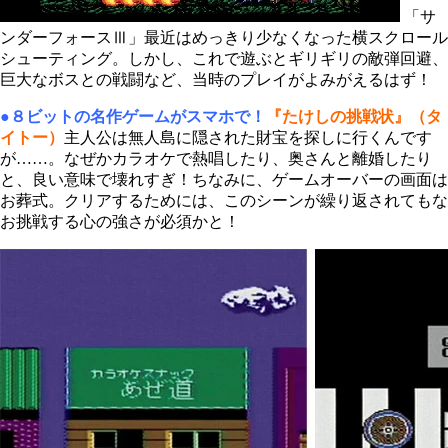
「サ
ンダーフォースⅢ」最近はめっきり少なくなった横スクロール
シューティング。しかし、これで遊ぶとギリギリの敵弾回避、
巨大なボスとの戦闘など、当時のプレイがよみがえるはず！
●８ビットの名作ゲームがスマホで！
『たけしの挑戦状』（タ
イトー）
主人公は無人島に隠された財宝を探しに行くんです
が……。なぜかカラオケで熱唱したり、奥さんと離婚したり
と、良い意味で壊れすぎ！ちなみに、ゲームオーバーの画面は
お葬式。クリアするためには、このシーンが繰り返されてもな
お挑戦する心の強さが必須かと！