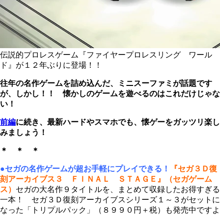
伝説的プロレスゲーム『ファイヤープロレスリング ワール
ド』が１２年ぶりに登場！！
往年の名作ゲームを詰め込んだ、ミニスーファミが話題です
が、しかし！！ 懐かしのゲームを遊べるのはこれだけじゃな
い！
前編
に続き、最新ハードやスマホでも、懐ゲーをガッツリ楽し
みましょう！
＊ ＊ ＊
●セガの名作ゲームが超お手軽にプレイできる！
『セガ３Ｄ復
刻アーカイブス３ ＦＩＮＡＬ ＳＴＡＧＥ』（セガゲーム
ス）
セガの大名作９タイトルを、まとめて収録したお得すぎる
一本！ セガ３Ｄ復刻アーカイブスシリーズ１～３がセットに
なった「トリプルパック」（８９９０円＋税）も発売中ですよ