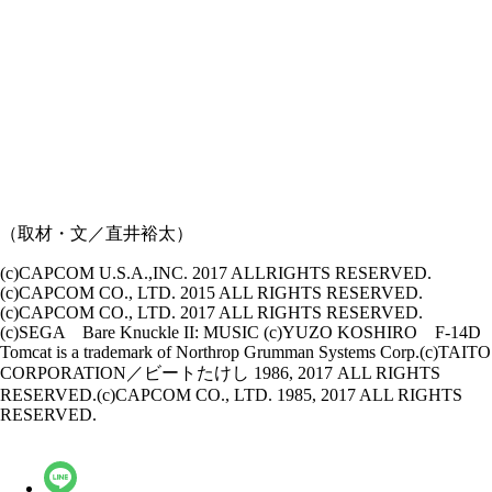
（取材・文／直井裕太）
(c)CAPCOM U.S.A.,INC. 2017 ALLRIGHTS RESERVED.
(c)CAPCOM CO., LTD. 2015 ALL RIGHTS RESERVED.
(c)CAPCOM CO., LTD. 2017 ALL RIGHTS RESERVED.
(c)SEGA Bare Knuckle II: MUSIC (c)YUZO KOSHIRO F-14D
Tomcat is a trademark of Northrop Grumman Systems Corp.(c)TAITO
CORPORATION／ビートたけし 1986, 2017 ALL RIGHTS
RESERVED.(c)CAPCOM CO., LTD. 1985, 2017 ALL RIGHTS
RESERVED.