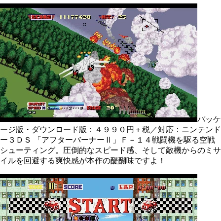
パッケ
ージ版・ダウンロード版：４９９０円＋税／対応：ニンテンド
ー３ＤＳ
「アフターバーナーⅡ」Ｆ－１４戦闘機を駆る空戦
シューティング。圧倒的なスピード感、そして敵機からのミサ
イルを回避する爽快感が本作の醍醐味ですよ！