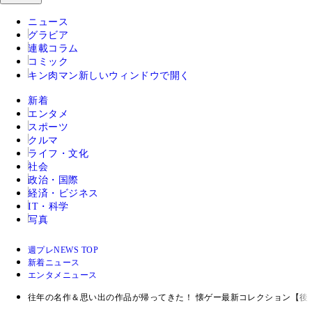
ニュース
グラビア
連載コラム
コミック
キン肉マン
新しいウィンドウで開く
新着
エンタメ
スポーツ
クルマ
ライフ・文化
社会
政治・国際
経済・ビジネス
IT・科学
写真
週プレNEWS TOP
新着ニュース
エンタメニュース
往年の名作＆思い出の作品が帰ってきた！ 懐ゲー最新コレクション【後