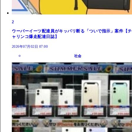
2
ウーバーイーツ配達員がキッパリ断る「ついで指示」案件【チ
ャリンコ爆走配達日誌】
2026年07月02日 07:00
社会