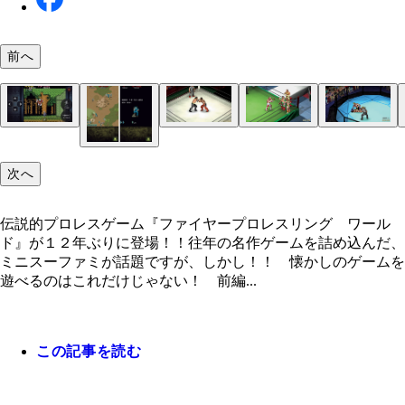
前へ
価格未定／今夏配信予定 ＊画面は開発中のものに
ます
伝説的プロレスゲーム『ファイヤープロレスリング
３６０円／対応：ｉＯＳ Ａｎｄｒｏｉｄ
アーリーアクセス版：２０００円＋税／対応：ＰＣ
この２Ｄ表示のプロレスラーたちがリング上で乱れ
こちらは１０角形のリングを使用した総合ルールで
ゲームモードも豊富。写真の電流爆破デスマッチ、
「アフターバーナーⅡ」Ｆ－１４戦闘機を駆る空戦
「ターボアウトラン」レースゲームだけど、鮮やか
「サンダーフォースⅢ」最近はめっきり少なくなっ
ールド』が１２年ぶりに登場！！
ｔｅａｍで配信中）
オス！！ まさに、ファイプロ！
ッチ。プロレスラーｖｓ五輪選手など、夢対決への
ルロイヤルやゲージマッチなどを用意、あらゆる団
ーティング。圧倒的なスピード感、そして敵機から
景とポップなサウンドをゆったりと楽しみたくなる
スクロールシューティング。しかし、これで遊ぶと
力を刺激しまくり！
試合形式を再現可能だ
サイルを回避する爽快感が本作の醍醐味ですよ！パ
品。８０年代の思い出の中をドライブする感覚で、
ギリの敵弾回避、巨大なボスとの戦闘など、当時の
次へ
ージ版・ダウンロード版：４９９０円＋税／対応：
ひ！
イがよみがえるはず！
テンドー３ＤＳ
伝説的プロレスゲーム『ファイヤープロレスリング ワール
３６０円／対応：ｉＯＳ Ａｎｄｒｏｉｄ
ド』が１２年ぶりに登場！！往年の名作ゲームを詰め込んだ、
ミニスーファミが話題ですが、しかし！！ 懐かしのゲームを
遊べるのはこれだけじゃない！ 前編...
この記事を読む