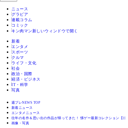
ニュース
グラビア
連載コラム
コミック
キン肉マン
新しいウィンドウで開く
新着
エンタメ
スポーツ
クルマ
ライフ・文化
社会
政治・国際
経済・ビジネス
IT・科学
写真
週プレNEWS TOP
新着ニュース
エンタメニュース
往年の名作＆思い出の作品が帰ってきた！ 懐ゲー最新コレクション【後
画像・写真