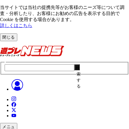
当サイトでは当社の提携先等がお客様のニーズ等について調
査・分析したり、お客様にお勧めの広告を表⽰する⽬的で
Cookie を使⽤する場合があります。
詳しくはこちら
閉じる
検
索
す
る
メニュ