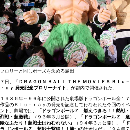
ブロリーと同じポーズを決める島田
７日、「
ＤＲＡＧＯＮ ＢＡＬＬ ＴＨＥ ＭＯＶＩＥＳ Ｂｌｕ－
ｒａｙ 発売記念ブロリーナイト
」が都内で開催された。
１９８６年～９６年に公開された劇場版ドラゴンボール全１７
作品のＢｌｕ－ｒａｙの発売を記念して行なわれた今回のイベ
ント。劇場では、
「ドラゴンボールＺ 燃えつきろ！！熱戦・
烈戦・超激戦」
（９３年３月公開）、
「ドラゴンボールＺ 危
険なふたり！超戦士はねむれない」
（９４年３月公開）、
「ド
ラゴンボールＺ 超戦士撃破！！勝つのはオレだ」
（９４年７