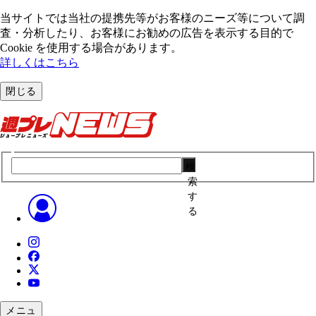
当サイトでは当社の提携先等がお客様のニーズ等について調
査・分析したり、お客様にお勧めの広告を表⽰する⽬的で
Cookie を使⽤する場合があります。
詳しくはこちら
閉じる
検
索
す
る
メニュ