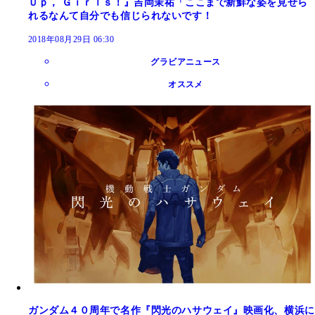
Ｕｐ， Ｇｉｒｌｓ！』吉岡茉祐「ここまで新鮮な姿を見せら
れるなんて自分でも信じられないです！
2018年08月29日 06:30
グラビアニュース
オススメ
ガンダム４０周年で名作『閃光のハサウェイ』映画化、横浜に