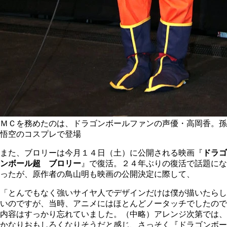
ＭＣを務めたのは、ドラゴンボールファンの声優・高岡香。孫
悟空のコスプレで登場
また、ブロリーは今月１４日（土）に公開される映画『
ドラゴ
ンボール超 ブロリー
』で復活。２４年ぶりの復活で話題にな
ったが、原作者の鳥山明も映画の公開決定に際して、
「とんでもなく強いサイヤ人でデザインだけは僕が描いたらし
いのですが、当時、アニメにはほとんどノータッチでしたので
内容はすっかり忘れていました。（中略）アレンジ次第では、
かなりおもしろくなりそうだと感じ、さっそく『ドラゴンボー