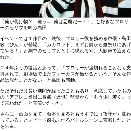
「俺が化け物？ 違う......俺は悪魔だー！！」と好きなブロリ
ーのセリフを叫ぶ島田
イベントでは１作目の上映後、ブロリー役を務める声優・島田
敏（びん）が登場。「カカロット、まずお前から血祭りにあげ
てやる！」と劇中のセリフとともに現れるや、大歓声で迎えら
れた。
２４年ぶりの復活とあって、「ブロリーが途切れることなく支
持されて、劇場版でまたフォーカスが当たるという、そんな作
品は観たことがない」と島田も感動。
ただそれだけ長い期間が経ったこともあり、意識していたもの
の「アフレコ当日に長峯（達也）監督から『もう少し若く』っ
て言われた」と苦笑いだった。
さらに「画面を見て、台本を見るともうすでに（攻守が）変わ
っている」とスピード感あふれるバトルシーンに苦戦したこと
を告白。