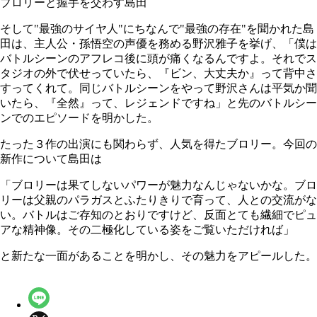
ブロリーと握手を交わす島田
そして"最強のサイヤ人"にちなんで"最強の存在"を聞かれた島
田は、主人公・孫悟空の声優を務める野沢雅子を挙げ、「僕は
バトルシーンのアフレコ後に頭が痛くなるんですよ。それでス
タジオの外で伏せっていたら、『ビン、大丈夫か』って背中さ
すってくれて。同じバトルシーンをやって野沢さんは平気か聞
いたら、『全然』って、レジェンドですね」と先のバトルシー
ンでのエピソードを明かした。
たった３作の出演にも関わらず、人気を得たブロリー。今回の
新作について島田は
「ブロリーは果てしないパワーが魅力なんじゃないかな。ブロ
リーは父親のパラガスとふたりきりで育って、人との交流がな
い。バトルはご存知のとおりですけど、反面とても繊細でピュ
アな精神像。その二極化している姿をご覧いただければ」
と新たな一面があることを明かし、その魅力をアピールした。