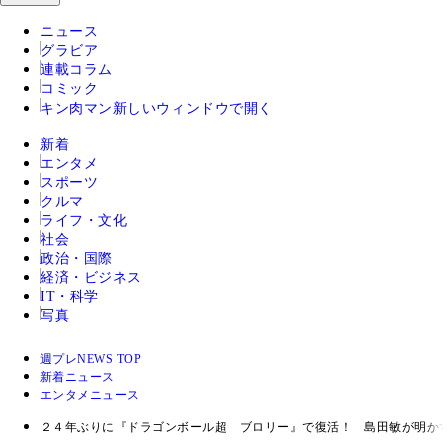
ニュース
グラビア
連載コラム
コミック
キン肉マン
新しいウィンドウで開く
新着
エンタメ
スポーツ
クルマ
ライフ・文化
社会
政治・国際
経済・ビジネス
IT・科学
写真
週プレNEWS TOP
新着ニュース
エンタメニュース
２４年ぶりに『ドラゴンボール超 ブロリー』で復活！ 島田敏が明かす