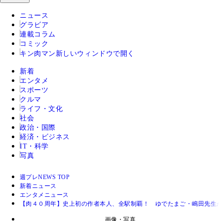
ニュース
グラビア
連載コラム
コミック
キン肉マン
新しいウィンドウで開く
新着
エンタメ
スポーツ
クルマ
ライフ・文化
社会
政治・国際
経済・ビジネス
IT・科学
写真
週プレNEWS TOP
新着ニュース
エンタメニュース
【肉４０周年】史上初の作者本人、全駅制覇！ ゆでたまご・嶋田先生
画像・写真