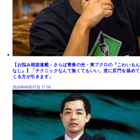
【お悩み相談連載：さらば青春の光・東ブクロの『こわいもん
なし』】「テクニックなんて無くてもいい。逆に肛門を舐めて
くる方が引きます」
2026年08月07日 17:30