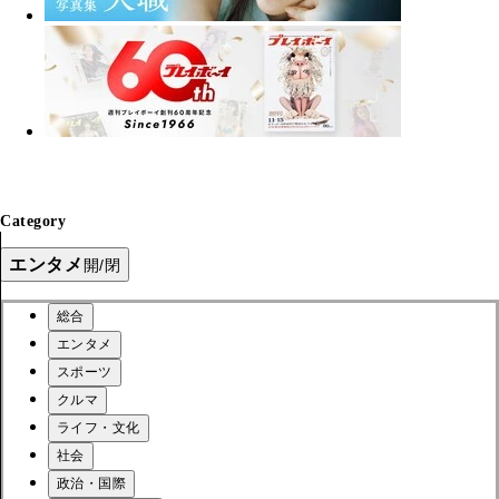
Category
エンタメ
開/閉
総合
エンタメ
スポーツ
クルマ
ライフ・文化
社会
政治・国際