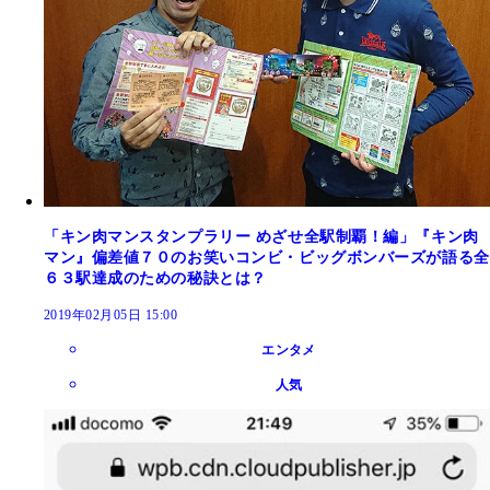
「キン肉マンスタンプラリー めざせ全駅制覇！編」『キン肉
マン』偏差値７０のお笑いコンビ・ビッグボンバーズが語る全
６３駅達成のための秘訣とは？
2019年02月05日 15:00
エンタメ
人気