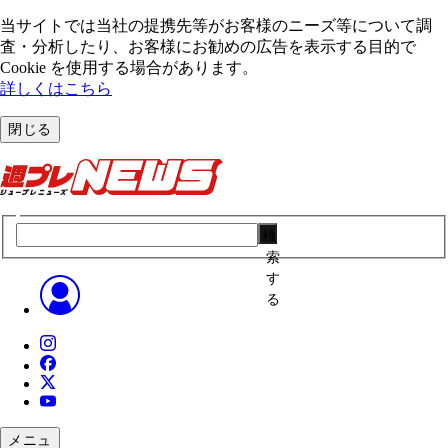
当サイトでは当社の提携先等がお客様のニーズ等について調
査・分析したり、お客様にお勧めの広告を表⽰する⽬的で
Cookie を使⽤する場合があります。
詳しくはこちら
閉じる
検
索
す
る
メニュ