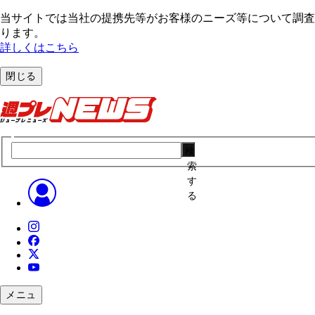
当サイトでは当社の提携先等がお客様のニーズ等について調査・
ります。
詳しくはこちら
閉じる
検
索
す
る
メニュ