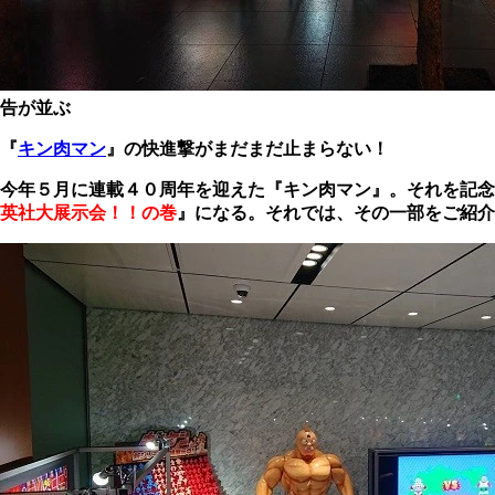
告が並ぶ
『
キン肉マン
』の快進撃が
まだまだ止まらない！
今年５月に連載４０周年を迎えた『キン肉マン』。それを記念
英社大展示会！！の巻
』になる。それでは、その一部をご紹介