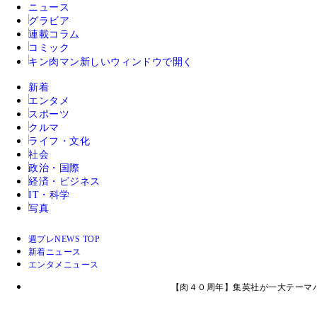
ニュース
グラビア
連載コラム
コミック
キン肉マン
新しいウィンドウで開く
新着
エンタメ
スポーツ
クルマ
ライフ・文化
社会
政治・国際
経済・ビジネス
IT・科学
写真
週プレNEWS TOP
新着ニュース
エンタメニュース
【肉４０周年】集英社が一大テーマ