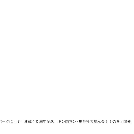
パークに！？「連載４０周年記念 キン肉マン×集英社大展示会！！の巻」開催