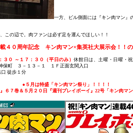
一方、ビル側面には『キン肉マン』
、この辺で。肉ファンは必ず足を運んでほしい！！
載４０周年記念 キン肉マン×集英社大展示会！！
：３０ ～１７：３０（平日のみ）
休館日は、土曜・日曜・
神保町 ３－１３－１ １Ｆ正面玄関入口
口 徒歩１分
●５月は特盛「キン肉マン祭り」！！！！
』６７巻＆５月２０日『週刊プレイボーイ』22号「キン肉マ