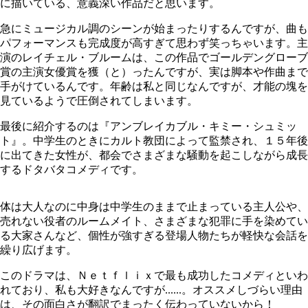
に描いている、意義深い作品だと思います。
急にミュージカル調のシーンが始まったりするんですが、曲も
パフォーマンスも完成度が高すぎて思わず笑っちゃいます。主
演のレイチェル・ブルームは、この作品でゴールデングローブ
賞の主演女優賞を獲（と）ったんですが、実は脚本や作曲まで
手がけているんです。年齢は私と同じなんですが、才能の塊を
見ているようで圧倒されてしまいます。
最後に紹介するのは『アンブレイカブル・キミー・シュミッ
ト』。中学生のときにカルト教団によって監禁され、１５年後
に出てきた女性が、都会でさまざまな騒動を起こしながら成長
するドタバタコメディです。
体は大人なのに中身は中学生のままで止まっている主人公や、
売れない役者のルームメイト、さまざまな犯罪に手を染めてい
る大家さんなど、個性が強すぎる登場人物たちが軽快な会話を
繰り広げます。
このドラマは、Ｎｅｔｆｌｉｘで最も成功したコメディといわ
れており、私も大好きなんですが......。オススメしづらい理由
は、その面白さが翻訳でまったく伝わっていないから！