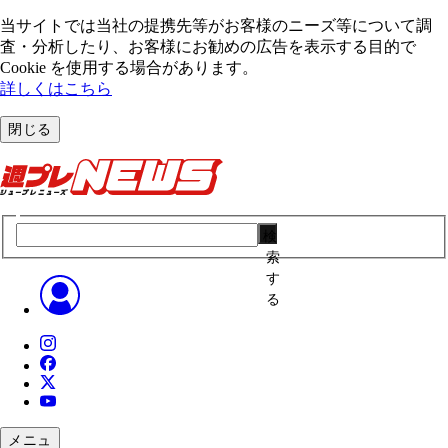
当サイトでは当社の提携先等がお客様のニーズ等について調
査・分析したり、お客様にお勧めの広告を表⽰する⽬的で
Cookie を使⽤する場合があります。
詳しくはこちら
閉じる
検
索
す
る
メニュ