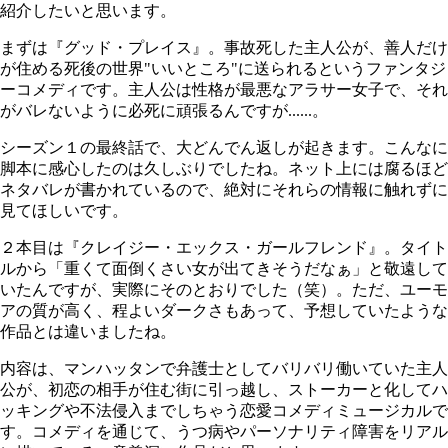
紹介したいと思います。
まずは『グッド・プレイス』。事故死した主人公が、善人だけ
が住める死後の世界"いいところ"に送られるというファンタジ
ーコメディです。主人公は性格が最悪なアラサー女子で、それ
がバレないように必死に頑張るんですが......。
シーズン１の最終話で、大どんでん返しが起きます。こんなに
脚本に感心したのは久しぶりでしたね。ネット上には腐るほど
ネタバレが書かれているので、絶対にそれらの情報に触れずに
見てほしいです。
２本目は『クレイジー・エックス・ガールフレンド』。タイト
ルから「重くて面倒くさい女が出てきそうだなぁ」と敬遠して
いたんですが、実際にそのとおりでした（笑）。ただ、ユーモ
アの質が高く、程よいダークさもあって、予想していたような
作品とは違いましたね。
内容は、マンハッタンで弁護士としてバリバリ働いていた主人
公が、初恋の相手が住む街に引っ越し、ストーカーと化してハ
ッキングや不法侵入までしちゃう恋愛コメディミュージカルで
す。コメディを通じて、うつ病やパーソナリティ障害をリアル