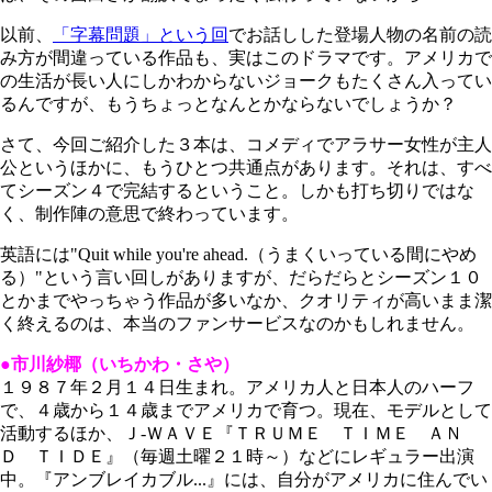
以前、
「字幕問題」という回
でお話しした登場人物の名前の読
み方が間違っている作品も、実はこのドラマです。アメリカで
の生活が長い人にしかわからないジョークもたくさん入ってい
るんですが、もうちょっとなんとかならないでしょうか？
さて、今回ご紹介した３本は、コメディでアラサー女性が主人
公というほかに、もうひとつ共通点があります。それは、すべ
てシーズン４で完結するということ。しかも打ち切りではな
く、制作陣の意思で終わっています。
英語には"Quit while you're ahead.（うまくいっている間にやめ
る）"という言い回しがありますが、だらだらとシーズン１０
とかまでやっちゃう作品が多いなか、クオリティが高いまま潔
く終えるのは、本当のファンサービスなのかもしれません。
●市川紗椰（いちかわ・さや）
１９８７年２月１４日生まれ。アメリカ人と日本人のハーフ
で、４歳から１４歳までアメリカで育つ。現在、モデルとして
活動するほか、Ｊ-ＷＡＶＥ『ＴＲＵＭＥ ＴＩＭＥ ＡＮ
Ｄ ＴＩＤＥ』（毎週土曜２１時～）などにレギュラー出演
中。『アンブレイカブル...』には、自分がアメリカに住んでい