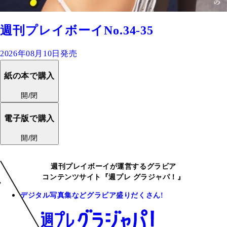
週刊プレイボーイNo.34-35
2026年08月10日発売
紙の本で購入
開/閉
電子版で購入
開/閉
週刊プレイボーイが運営するグラビア
コンテンツサイト『週プレ グラジャパ！』
デジタル写真集などグラビア盛りだくさん!