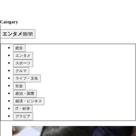
Category
エンタメ
開/閉
総合
エンタメ
スポーツ
クルマ
ライフ・文化
社会
政治・国際
経済・ビジネス
IT・科学
グラビア