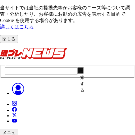
当サイトでは当社の提携先等がお客様のニーズ等について調
査・分析したり、お客様にお勧めの広告を表⽰する⽬的で
Cookie を使⽤する場合があります。
詳しくはこちら
閉じる
検
索
す
る
メニュ