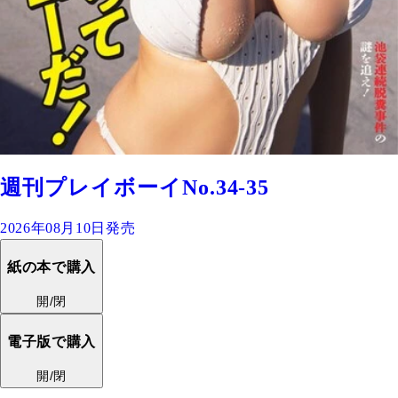
週刊プレイボーイNo.34-35
2026年08月10日発売
紙の本で購入
開/閉
電子版で購入
開/閉