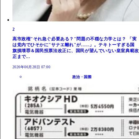
2
高市政権"それ急ぐ必要ある？"問題の不穏な力学とは？ 「実
は党内でひそかに"サナエ離れ"が......」。テキトーすぎる国
旗損壊罪＆国民投票法改正に、国民が望んでいない皇室典範改
正まで...
2026年06月28日 07:00
政治・国際