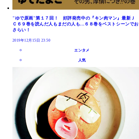
"ゆで原画"第１７回！ 好評発売中の『キン肉マン』最新Ｊ
Ｃ６９巻を読んだ人もまだの人も...６８巻をベストシーンでお
さらい！
2019年12月15日 23:50
エンタメ
人気