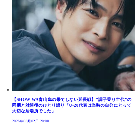
【SHOW-WA青山隼の果てしない延長戦】"調子乗り世代"の
同期と対談後のひとり語り「U-20代表は当時の自分にとって
大切な居場所でした」
2026年08月02日 20:00