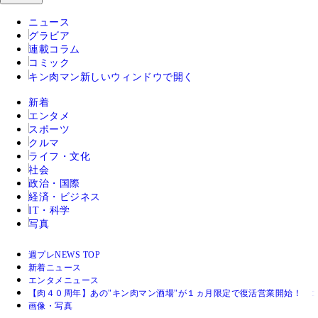
ニュース
グラビア
連載コラム
コミック
キン肉マン
新しいウィンドウで開く
新着
エンタメ
スポーツ
クルマ
ライフ・文化
社会
政治・国際
経済・ビジネス
IT・科学
写真
週プレNEWS TOP
新着ニュース
エンタメニュース
【肉４０周年】あの"キン肉マン酒場"が１ヵ月限定で復活営業開始！ 
画像・写真