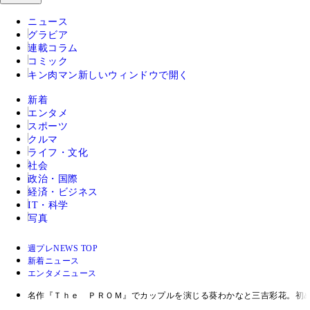
ニュース
グラビア
連載コラム
コミック
キン肉マン
新しいウィンドウで開く
新着
エンタメ
スポーツ
クルマ
ライフ・文化
社会
政治・国際
経済・ビジネス
IT・科学
写真
週プレNEWS TOP
新着ニュース
エンタメニュース
名作『Ｔｈｅ ＰＲＯＭ』でカップルを演じる葵わかなと三吉彩花。初