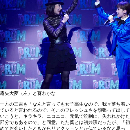
霧矢大夢（左）と葵わかな
一方の三吉も「なんと言っても女子高生なので、我々落ち着い
ていると言われるので、そこのフレッシュさを頑張って出して
いこうと。キラキラ、ニコニコ、元気で溌剌に、失われかけた
部分でもあるので」と同意。ただ葵とは初共演だったが、「初
めてお会いしたときからリアクションとか似ているなと思っ