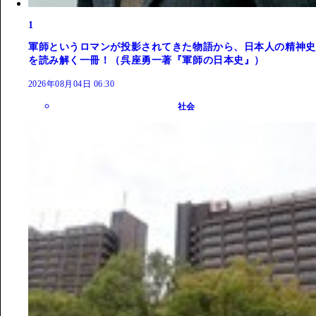
1
軍師というロマンが投影されてきた物語から、日本人の精神史
を読み解く一冊！（呉座勇一著『軍師の日本史』）
2026年08月04日 06:30
社会