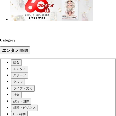
Category
エンタメ
開/閉
総合
エンタメ
スポーツ
クルマ
ライフ・文化
社会
政治・国際
経済・ビジネス
IT・科学