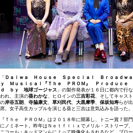
「
Ｄａｉｗａ Ｈｏｕｓｅ Ｓｐｅｃｉａｌ Ｂｒｏａｄｗａ
ｙ Ｍｕｓｉｃａｌ『Ｔｈｅ ＰＲＯＭ』 Ｐｒｏｄｕｃｅ
ｄ ｂｙ 地球ゴージャス
」の製作発表が１６日に都内で行な
われ、主演の
葵わかな
、ヒロインの
三吉彩花
、そしてキャスト
の
岸谷五朗
、
寺脇康文
、
草刈民代
、
大黒摩季
、
保坂知寿
らが出
席。女子高生カップルを演じる葵と三吉は意気込みを語った。
『Ｔｈｅ ＰＲＯＭ』は２０１８年に開幕し、トニー賞７部門
にノミネート。昨年はＮｅｔｆｌｉｘでメリル・ストリープ、
ニコール・キッドマンらによって映像化もされるなど、ブロー