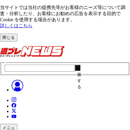
当サイトでは当社の提携先等がお客様のニーズ等について調
査・分析したり、お客様にお勧めの広告を表⽰する⽬的で
Cookie を使⽤する場合があります。
詳しくはこちら
閉じる
検
索
す
る
メニュ