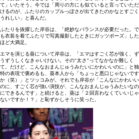
て」いたそう。今では「周りの方にも似ていると言っていただ
けるのが、ふたりのカップルっぽさが出てきたのかなとすごく
うれしい」と喜んだ。
ふたりを抜擢した岸谷は、「絶妙なバランスが必要だった。で
も衣装を着てふたりで写真撮影したときにガッツポーズ」した
ほど大満足。
エマを演じる葵について岸谷は、「エマはすごく芯が強く、ず
うずうしくなきゃいけない。その"
太さ
"ってなかなか難しく
て。だけど、こんなおまんじゅうみたいにかわいいのに」と独
特の表現で褒めるも、葵本人から「ちょっと悪口じゃないです
か（笑）」とツッコみが。それでも岸谷が「こんなにかわいい
のに、すごく芯が強い演技が、こんなおまんじゅうみたいなの
にできるんです」と続けると、葵は「２回言わなくていいじゃ
ないですか！？」と恥ずかしそうに笑った。