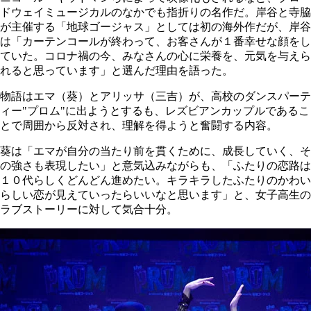
ドウェイミュージカルのなかでも指折りの名作だ。岸谷と寺脇
が主催する「地球ゴージャス」としては初の海外作だが、岸谷
は「カーテンコールが終わって、お客さんが１番幸せな顔をし
ていた。コロナ禍の今、みなさんの心に栄養を、元気を与えら
れると思っています」と選んだ理由を語った。
物語はエマ（葵）とアリッサ（三吉）が、高校のダンスパーテ
ィー"プロム"に出ようとするも、レズビアンカップルであるこ
とで周囲から反対され、理解を得ようと奮闘する内容。
葵は「エマが自分の当たり前を貫くために、成長していく、そ
の強さも表現したい」と意気込みながらも、「ふたりの恋路は
１０代らしくどんどん進めたい。キラキラしたふたりのかわい
らしい恋が見えていったらいいなと思います」と、女子高生の
ラブストーリーに対して気合十分。